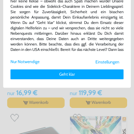
hier keine Kekse – obwohl das auch Spaß machen würde! Unsere
Cookies sind wie die Sidekick-Charaktere in Deinem Lieblingsspiel:
Sie sorgen für Zuverlässigkeit, Sicherheit und ein bisschen
persönliche Anpassung, damit Dein Einkaufserlebnis einzigartig ist.
Wenn Du auf "Geht klar" klickst, stimmst Du dem Einsatz dieser
digitalen Helferlein zu – und wir versprechen, dass sie nicht so viele
Nebenquests mitbringen. Darüber hinaus erklärst Du Dich damit
einverstanden, dass Deine Daten auch an Dritte weitergegeben
werden können. Bitte beachte, dass dies ggf. die Verarbeitung der
Daten in den USA einschließt. Bereit für das nächste Level? Dann lass
uns gemeinsam weiterziehen! 🚀
Nur Notwendige
Einstellungen
Weitere Informationen zu den von uns verwendeten Cookies und
Mario Kart 7
Pokemon: Alpha Saphir / Alpha
Deinen Rechten als Nutzer findest Du in unserer
Daten­schutz­
Sapphire
Geht klar
erklärung
und unserem
Impressum
.
DE Version, Modul, gebraucht
DE Version, mit OVP, gebraucht
16,99 €
119,99 €
nur
nur
Warenkorb
Warenkorb