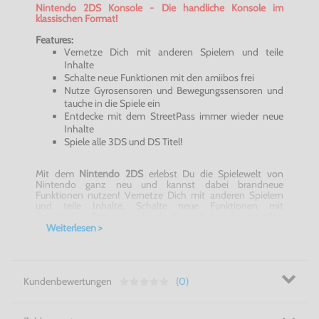
Nintendo 2DS Konsole - Die handliche Konsole im
klassischen Format!
Features:
Vernetze Dich mit anderen Spielern und teile
Inhalte
Schalte neue Funktionen mit den amiibos frei
Nutze Gyrosensoren und Bewegungssensoren und
tauche in die Spiele ein
Entdecke mit dem StreetPass immer wieder neue
Inhalte
Spiele alle 3DS und DS Titel!
Mit dem
Nintendo 2DS
erlebst Du die Spielewelt von
Nintendo ganz neu und kannst dabei brandneue
Funktionen nutzen! Vernetze Dich mit anderen Spielern
und teile Inhalte. Schalte neue Funktionen mit
den amiibos frei und verbinde die reale mit der virtuellen
Welt. Neben der bereits bekannten Touchscreen-
Weiterlesen >
Steuerung wurde der
Nintendo 2DS
um
Gyrosensorenund
Bewegungssensoren erweitert. Jetzt bist Du also immer
mitten im Spiel dabei! Online kannst Du mit dem
StreetPass immer wieder neue Inhalte freischalten -
Dein
Nintendo 2DS
wird die Daten erkennen und
Kundenbewertungen
(0)
automatisch herunterladen. Auch auf Deine Lieblingsspiele
musst Du nicht verzichten ! Alle
3DS-Titel
können auch auf
dem
Nintendo 2DS
gespielt werden, zudem werden auch