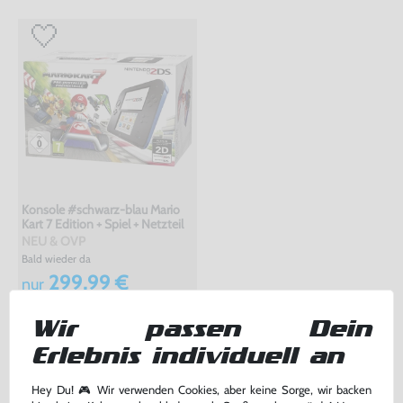
Konsole #schwarz-blau Mario
Kart 7 Edition + Spiel + Netzteil
NEU & OVP
Bald wieder da
299,99 €
nur
Kaufalarm
Wir passen Dein
Erlebnis individuell an
TOPSELLER
Hey Du! 🎮 Wir verwenden Cookies, aber keine Sorge, wir backen