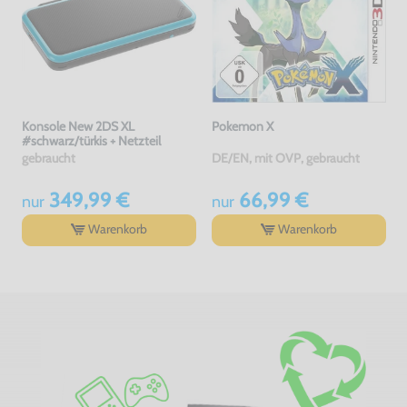
Konsole New 2DS XL
Pokemon X
#schwarz/türkis + Netzteil
gebraucht
DE/EN, mit OVP, gebraucht
349,99 €
66,99 €
nur
nur
Warenkorb
Warenkorb