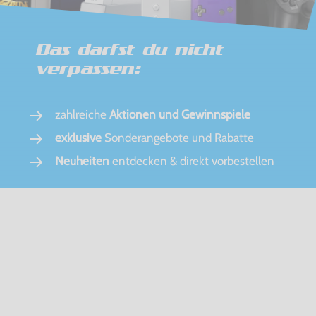
Das darfst du nicht
verpassen:
zahlreiche
Aktionen und Gewinnspiele
exklusive
Sonderangebote und Rabatte
Neuheiten
entdecken & direkt vorbestellen