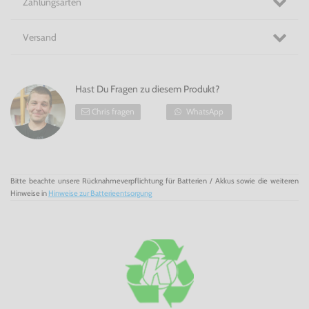
Zahlungsarten
klassische Titel wieder mit dem 2DS zum Leben erweckt.
Link, Mario oder
Kirby
begleiten Dich auch wieder auf dieser
wirklich außergewöhnlichen tragbaren Konsole!
Versand
Erlebe intensive Spielerlebnisse mit der kompakten
Nintendo 2DS Konsole!
Hast Du Fragen zu diesem Produkt?
Chris fragen
WhatsApp
Bitte beachte unsere Rücknahmeverpflichtung für Batterien / Akkus sowie die weiteren
Hinweise in
Hinweise zur Batterieentsorgung