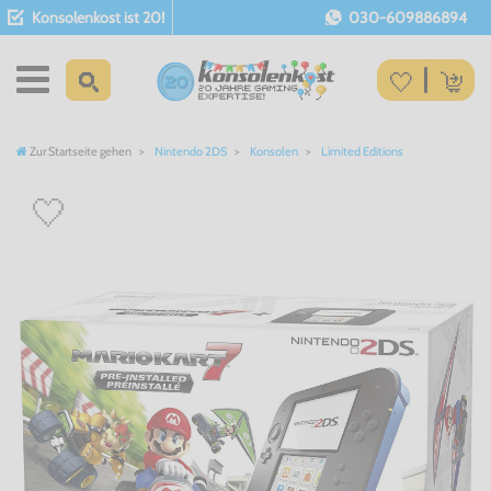
Konsolenkost ist 20!
030-609886894
Zur Startseite gehen
Nintendo 2DS
Konsolen
Limited Editions