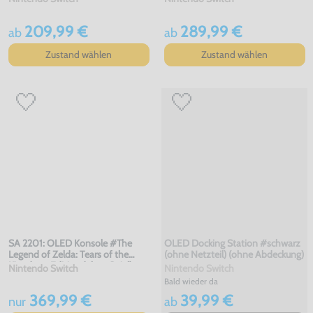
209,99 €
289,99 €
ab
ab
Zustand wählen
Zustand wählen
SA 2201: OLED Konsole #The
OLED Docking Station #schwarz
Legend of Zelda: Tears of the
(ohne Netzteil) (ohne Abdeckung)
Kingdom-Edition (ohne Spiel)
Nintendo Switch
Nintendo Switch
(mit OVP)
Bald wieder da
369,99 €
39,99 €
nur
ab