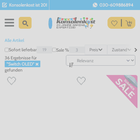
Konsolenkost ist 20!
030-609886894
Alle Artikel
Sofort lieferbar
19
Preis
Zustand
Sale %
3
36 Ergebnisse
für
"Switch OLED"
gefunden