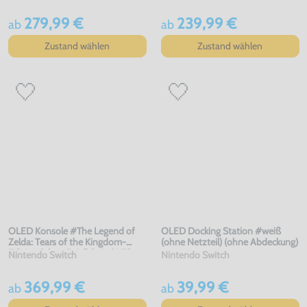
279,99 €
239,99 €
ab
ab
Zustand wählen
Zustand wählen
OLED Konsole #The Legend of
OLED Docking Station #weiß
Zelda: Tears of the Kingdom-
(ohne Netzteil) (ohne Abdeckung)
Edition (ohne Spiel) (mit OVP)
Nintendo Switch
Nintendo Switch
369,99 €
39,99 €
ab
ab