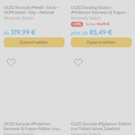
OLED Konsole #Weiß + Dock +
OLED Docking Station
HDMI Kabel + Grip + Netzteil
#Pokémon Karmesin & Purpur-
Edition
Nintendo Switch
Nintendo Switch
bisher
94,99 €
-10%
319,99 €
85,49 €
ab
jetzt
ab
Zustand wählen
Zustand wählen
OLED Konsole #Pokémon
OLED Konsole #Splatoon Edition
Karmesin & Purpur-Edition (nur
(nur Tablet) (ohne Zubehör)
Tablet) (ohne Zubehör)
Nintendo Switch
Nintendo Switch