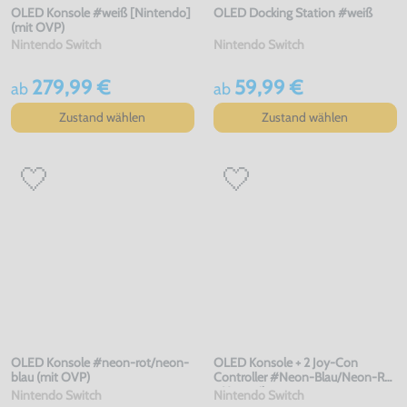
OLED Konsole #weiß [Nintendo]
OLED Docking Station #weiß
(mit OVP)
Nintendo Switch
Nintendo Switch
279,99 €
59,99 €
ab
ab
Zustand wählen
Zustand wählen
OLED Konsole #neon-rot/neon-
OLED Konsole + 2 Joy-Con
blau (mit OVP)
Controller #Neon-Blau/Neon-Rot
+ Netzteil
Nintendo Switch
Nintendo Switch