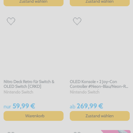
Zustand wählen
Zustand wählen
Nitro Deck Retro für Switch &
OLED Konsole + 2 Joy-Con
OLED Switch [CRKD]
Controller #Neon-Blau/Neon-Rot
+ Dock + Netzteil
Nintendo Switch
Nintendo Switch
59,99 €
269,99 €
nur
ab
Warenkorb
Zustand wählen