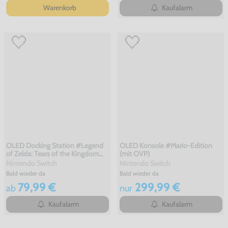
Warenkorb
Kaufalarm
OLED Docking Station #Legend
OLED Konsole #Mario-Edition
of Zelda: Tears of the Kingdom
(mit OVP)
Edition
Nintendo Switch
Nintendo Switch
Bald wieder da
Bald wieder da
79,99 €
299,99 €
ab
nur
Kaufalarm
Kaufalarm