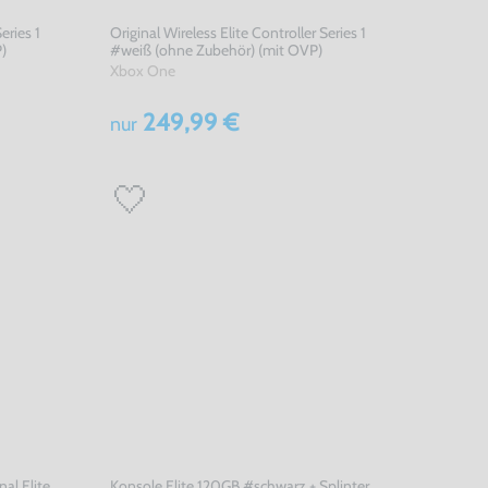
eries 1
Original Wireless Elite Controller Series 1
)
#weiß (ohne Zubehör) (mit OVP)
Xbox One
249,99 €
nur
al Elite
Konsole Elite 120GB #schwarz + Splinter