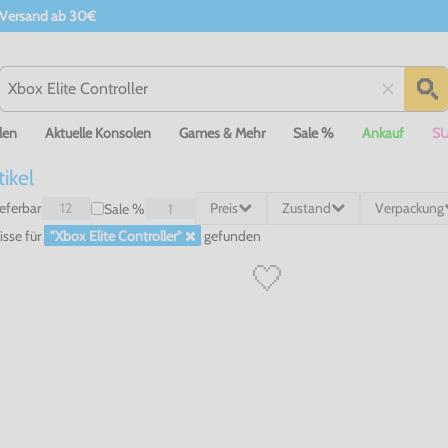
 Versand ab 30€
len
Aktuelle Konsolen
Games & Mehr
Sale %
Ankauf
S
tikel
ieferbar
12
Preis
Zustand
Verpackung
Sale %
1
isse
für
"Xbox Elite Controller"
gefunden