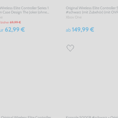
Wireless Elite Controller Series 1
Original Wireless Elite Controller S
 Case Design The Joker (ohne
#schwarz (mit Zubehör) (mit OVP
)
ne
Xbox One
bisher
69,99 €
62,99 €
149,99 €
ur
ab
 Original Wireless Elite Controller
Konsole 500GB #schwarz + Origin