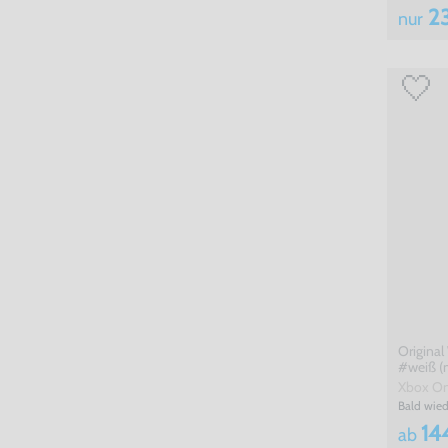
23
nur
Original 
#weiß (
Xbox O
Bald wied
14
ab