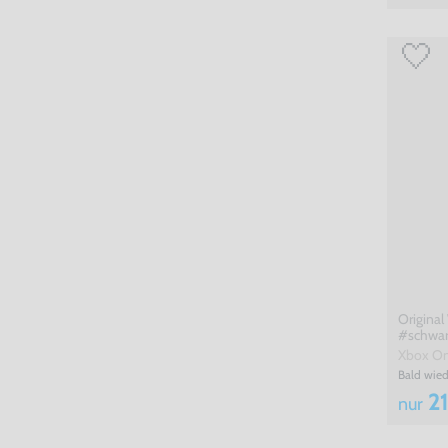
Original 
#schwar
Xbox O
Bald wied
21
nur