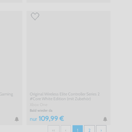
e Gaming
Original Wireless Elite Controller Series 2
#Core White Edition (mit Zubehör)
Xbox One
Bald wieder da
109,99 €
nur
‹‹
‹
1
2
›