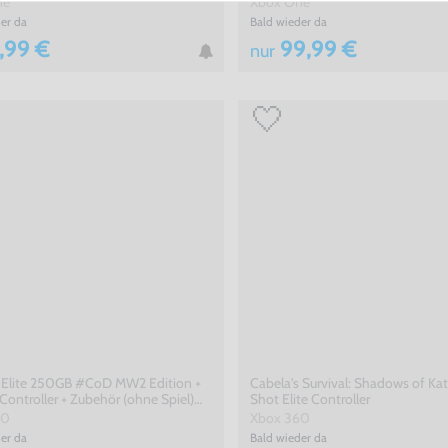
ne
Xbox One
er da
Bald wieder da
,99 €
99,99 €
nur
 Elite 250GB #CoD MW2 Edition +
Cabela's Survival: Shadows of Ka
 Controller + Zubehör (ohne Spiel)
Shot Elite Controller
60
Xbox 360
er da
Bald wieder da