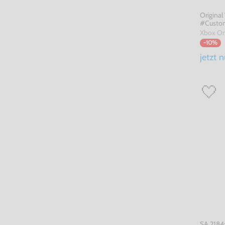
Original 
#Custom
Zubehör
Xbox O
-10%
jetzt
n
SA 2184: