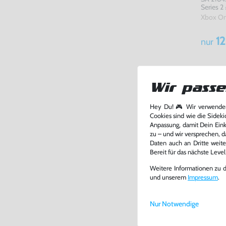
Series 2
UNVOLL
Xbox O
12
nur
Wir passe
Hey Du! 🎮 Wir verwenden
Cookies sind wie die Sideki
Anpassung, damit Dein Einka
zu – und wir versprechen, d
Daten auch an Dritte weite
Bereit für das nächste Leve
Weitere Informationen zu 
und unserem
Impressum
.
Nur Notwendige
Original 
#Core W