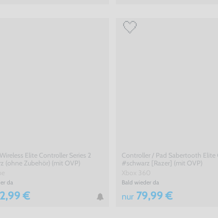
Wireless Elite Controller Series 2
Controller / Pad Sabertooth Elit
z (ohne Zubehör) (mit OVP)
#schwarz [Razer] (mit OVP)
ne
Xbox 360
er da
Bald wieder da
2,99 €
79,99 €
nur