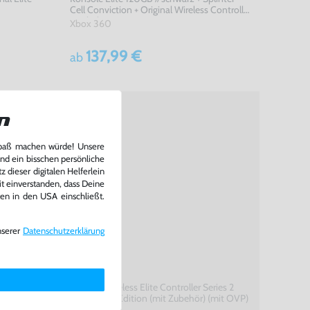
Cell Conviction + Original Wireless Controller
+ Zubehör USK18
Xbox 360
137,99 €
ab
n
Spaß machen würde! Unsere
und ein bisschen persönliche
 dieser digitalen Helferlein
it einverstanden, dass Deine
ten in den USA einschließt.
nserer
Daten­schutz­erklärung
eries 2
Original Wireless Elite Controller Series 2
r)
#Core Blue Edition (mit Zubehör) (mit OVP)