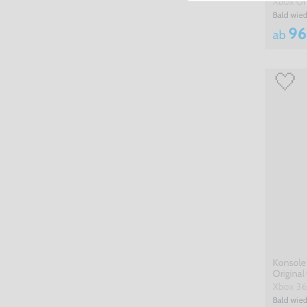
Xbox O
Bald wied
96
ab
Konsole
Original
USK18
Xbox 3
Bald wied