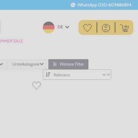
WhatsApp
030-609886894
DE
UMMER SALE
Unterkategorie
Weitere Filter