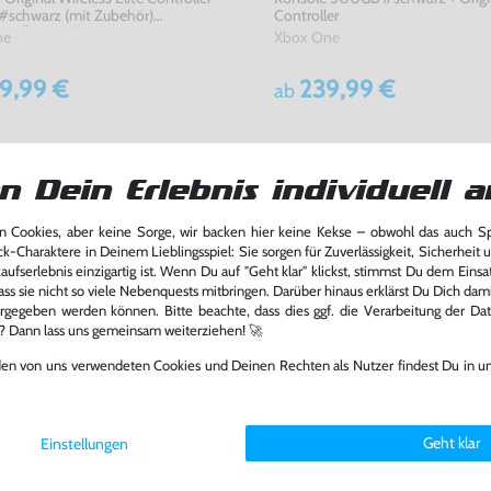
 #schwarz (mit Zubehör)
Controller
STÄNDIG (mit OVP)
ne
Xbox One
9,99 €
239,99 €
ab
n Dein Erlebnis individuell a
 Cookies, aber keine Sorge, wir backen hier keine Kekse – obwohl das auch 
ck-Charaktere in Deinem Lieblingsspiel: Sie sorgen für Zuverlässigkeit, Sicherheit 
ufserlebnis einzigartig ist. Wenn Du auf "Geht klar" klickst, stimmst Du dem Einsatz
ass sie nicht so viele Nebenquests mitbringen. Darüber hinaus erklärst Du Dich dam
rgegeben werden können. Bitte beachte, dass dies ggf. die Verarbeitung der Da
l? Dann lass uns gemeinsam weiterziehen! 🚀
den von uns verwendeten Cookies und Deinen Rechten als Nutzer findest Du in u
Geht klar
Einstellungen
Wireless Elite Controller Series 2
Original Wireless Elite Controller S
hite Edition (ohne Zubehör)
#Core Blue Edition (ohne Zubehö