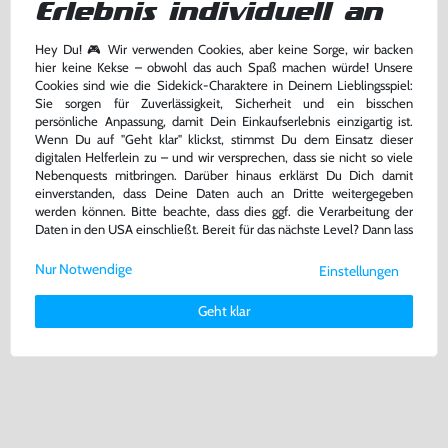
Erlebnis individuell an
Hey Du! 🎮 Wir verwenden Cookies, aber keine Sorge, wir backen
hier keine Kekse – obwohl das auch Spaß machen würde! Unsere
Cookies sind wie die Sidekick-Charaktere in Deinem Lieblingsspiel:
Grand Theft Auto / GTA: Vice City
Gran Turismo 6 (DE Version) (mit
[Platinum] (DE Version) (mit OVP)
OVP)
Sie sorgen für Zuverlässigkeit, Sicherheit und ein bisschen
persönliche Anpassung, damit Dein Einkaufserlebnis einzigartig ist.
PS2
PS3
Wenn Du auf "Geht klar" klickst, stimmst Du dem Einsatz dieser
digitalen Helferlein zu – und wir versprechen, dass sie nicht so viele
15,99 €
11,99 €
ab
ab
Nebenquests mitbringen. Darüber hinaus erklärst Du Dich damit
einverstanden, dass Deine Daten auch an Dritte weitergegeben
Zustand wählen
Zustand wählen
werden können. Bitte beachte, dass dies ggf. die Verarbeitung der
Daten in den USA einschließt. Bereit für das nächste Level? Dann lass
uns gemeinsam weiterziehen! 🚀
Nur Notwendige
Einstellungen
Weitere Informationen zu den von uns verwendeten Cookies und
Deinen Rechten als Nutzer findest Du in unserer
Daten­schutz­
Geht klar
erklärung
und unserem
Impressum
.