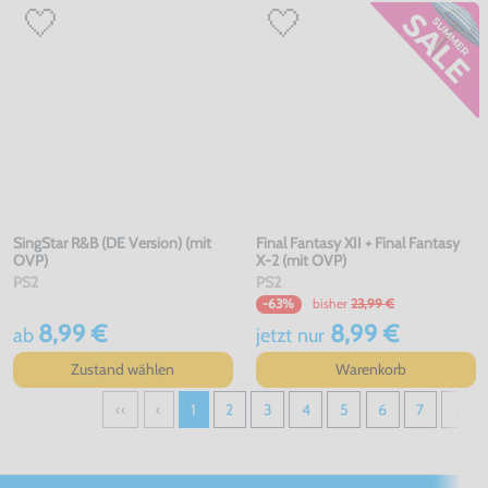
SingStar R&B (DE Version) (mit
Final Fantasy XII + Final Fantasy
OVP)
X-2 (mit OVP)
PS2
PS2
bisher
23,99 €
-63%
8,99 €
8,99 €
ab
jetzt
nur
Zustand wählen
Warenkorb
‹‹
‹
1
2
3
4
5
6
7
›