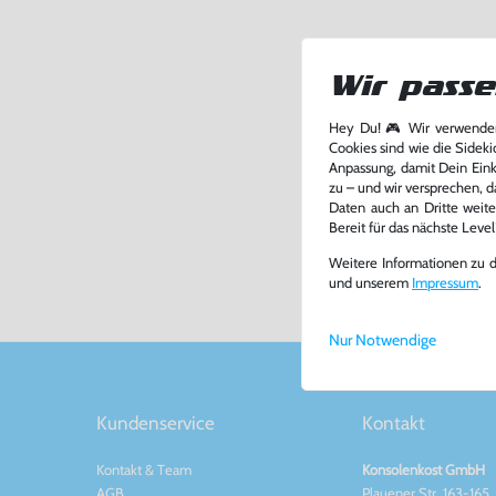
Wir passe
Hey Du! 🎮 Wir verwenden
Surf's U
Cookies sind wie die Sideki
Anpassung, damit Dein Einka
GameBo
zu – und wir versprechen, d
-52%
Daten auch an Dritte weite
Bereit für das nächste Leve
jetzt
a
Weitere Informationen zu 
und unserem
Impressum
.
Nur Notwendige
Kundenservice
Kontakt
Kontakt
&
Team
Konsolenkost GmbH
AGB
Plauener Str. 163-165