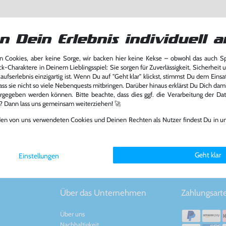
n Dein Erlebnis individuell a
 Cookies, aber keine Sorge, wir backen hier keine Kekse – obwohl das auch 
p (UK Version) (US Import)
ck-Charaktere in Deinem Lieblingsspiel: Sie sorgen für Zuverlässigkeit, Sicherheit 
ufserlebnis einzigartig ist. Wenn Du auf "Geht klar" klickst, stimmst Du dem Einsatz
y Advance
ass sie nicht so viele Nebenquests mitbringen. Darüber hinaus erklärst Du Dich dam
bisher
24,99 €
rgegeben werden können. Bitte beachte, dass dies ggf. die Verarbeitung der Da
12,09 €
l? Dann lass uns gemeinsam weiterziehen! 🚀
b
den von uns verwendeten Cookies und Deinen Rechten als Nutzer findest Du in u
Geht klar
Einstellungen
Über das Unternehmen
Zahlungsart
Über uns
Nachhaltigkeit