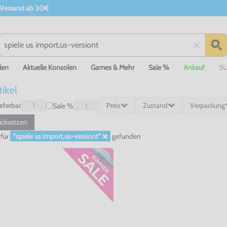
 Versand ab 30€
len
Aktuelle Konsolen
Games & Mehr
Sale %
Ankauf
S
tikel
ieferbar
1
Preis
Zustand
Verpackung
Sale %
1
cksetzen
für
"spiele us import,us-versiont"
gefunden