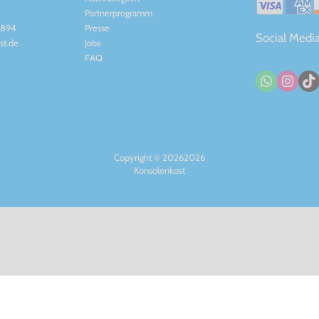
Partnerprogramm
6894
Presse
Social Medi
st.de
Jobs
FAQ
Copyright © 20262026
Konsolenkost