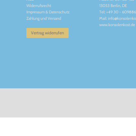
Widerrufsrecht
13053 Berlin, DE
Impressum
&
Datenschutz
Tel: +49 30 - 60988
Zahlung und Versand
Mail: info@konsolenko
www.konsolenkost.de
Vertrag widerrufen