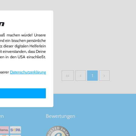
n
Spaß machen würde! Unsere
und ein bisschen persönliche
 dieser digitalen Helferlein
it einverstanden, dass Deine
ten in den USA einschließt.
nserer
Daten­schutz­erklärung
‹‹
‹
1
›
en
Bewertungen