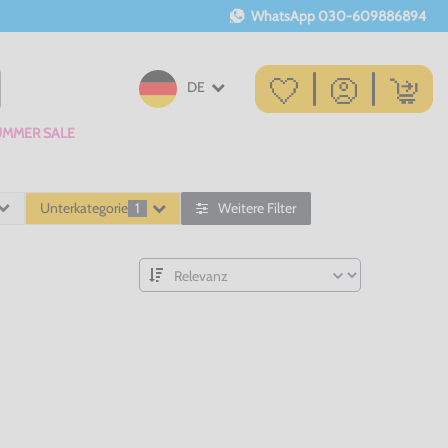
WhatsApp
030-609886894
DE
UMMER SALE
Unterkategorie
1
Weitere Filter