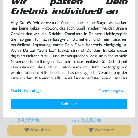
Wir passen Dein
2,99 €
2,99 €
nur
nur
Erlebnis individuell an
Warenkorb
Warenkorb
Hey Du! 🎮 Wir verwenden Cookies, aber keine Sorge, wir backen
hier keine Kekse – obwohl das auch Spaß machen würde! Unsere
Cookies sind wie die Sidekick-Charaktere in Deinem Lieblingsspiel:
Sie sorgen für Zuverlässigkeit, Sicherheit und ein bisschen
persönliche Anpassung, damit Dein Einkaufserlebnis einzigartig ist.
Wenn Du auf "Geht klar" klickst, stimmst Du dem Einsatz dieser
digitalen Helferlein zu – und wir versprechen, dass sie nicht so viele
Nebenquests mitbringen. Darüber hinaus erklärst Du Dich damit
einverstanden, dass Deine Daten auch an Dritte weitergegeben
werden können. Bitte beachte, dass dies ggf. die Verarbeitung der
Daten in den USA einschließt. Bereit für das nächste Level? Dann lass
uns gemeinsam weiterziehen! 🚀
Nur Notwendige
Einstellungen
Weitere Informationen zu den von uns verwendeten Cookies und
Original Visual Memory Unit /
Kabel: Netzkabel / DE
Deinen Rechten als Nutzer findest Du in unserer
Daten­schutz­
VMU - Memory Card #weiß
Stromkabel
Geht klar
HKT-7000 [Sega]
erklärung
und unserem
Impressum
.
sehr guter Zustand, gebraucht
für Dreamcast / PS1 / PS2 / PS3 / PS4 / Saturn / Xbox / 3DO, NEU & OVP
34,99 €
5,00 €
nur
nur
Warenkorb
Warenkorb