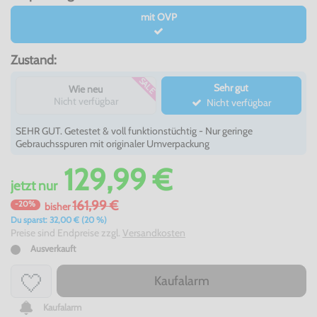
mit OVP
Zustand:
SALE
Sehr gut
Wie neu
Nicht verfügbar
Nicht verfügbar
SEHR GUT. Getestet & voll funktionstüchtig - Nur geringe
Gebrauchsspuren mit originaler Umverpackung
129,99 €
jetzt
nur
161,99 €
-20%
bisher
Du sparst: 32,00 € (20 %)
Preise sind Endpreise zzgl.
Versandkosten
Ausverkauft
Kaufalarm
Kaufalarm