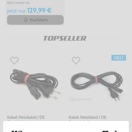
Bald wieder da
129,99 €
jetzt
nur
Kaufalarm
TOPSELLER
Kabel: Netzkabel / DE
Kabel: Netzkabel / DE
Stromkabel
Stromkabel
für Dreamcast / PS1 / PS2 / PS3 / PS4 / Saturn / Xbox / 3DO, gebraucht
für Dreamcast / PS1 / PS2 / PS3 / PS4 / Saturn / Xbox / 3DO, ohne OVP, NEU