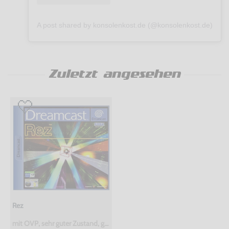
A post shared by konsolenkost.de (@konsolenkost.de)
Zuletzt angesehen
Rez
mit OVP, sehr guter Zustand, gebraucht