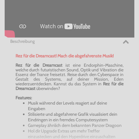
Beschreibung
Rez für die Dreamcast! Mach die abgefahrenste Musik!
Rez für die Dreamcast
ist eine Endorphin-Maschine,
welche durch futuristischen Sound, Optik und Vibration die
Essenz der Trance freisetzt. Reise durch den Cyberspace in
Gestalt des Systems, auf deiner Mission, Eden
wiederzuentdecken. Kannst du das System in
Rez für die
Dreamcast
überwinden?
Features:
Musik während der Levels reagiert auf deine
Eingaben
Stilisierte und abgefahrene Grafik visualisiert dein
Eindringen in ein fremdes Computersystem
Gameplay ähnlich dem bekannten Panzer Dragoon
Hol dir Upgrade Extras um mehr Treffer
einzustecken und den Hyperdrive einzuschalten