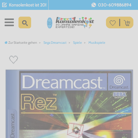
Konsolenkost ist 20!
030-609886894
Zur Startseite gehen
Sega Dreamcast
Spiele
Musikspiele