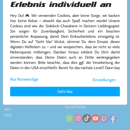
Erlebnis individuell an
Hey Du! 🎮 Wir verwenden Cookies, aber keine Sorge, wir backen
Kundenservice
Kontakt
hier keine Kekse – obwohl das auch Spaß machen würde! Unsere
Cookies sind wie die Sidekick-Charaktere in Deinem Lieblingsspiel:
Kontakt
&
Team
Konsolenkost GmbH
Sie sorgen für Zuverlässigkeit, Sicherheit und ein bisschen
AGB
Plauener Str. 163-165
persönliche Anpassung, damit Dein Einkaufserlebnis einzigartig ist.
Widerrufsrecht
13053 Berlin, DE
Wenn Du auf "Geht klar" klickst, stimmst Du dem Einsatz dieser
Impressum
&
Datenschutz
Tel: +49 30 - 609886894
digitalen Helferlein zu – und wir versprechen, dass sie nicht so viele
Zahlung und Versand
Mail: info@konsolenkost.de
Nebenquests mitbringen. Darüber hinaus erklärst Du Dich damit
www.konsolenkost.de
einverstanden, dass Deine Daten auch an Dritte weitergegeben
werden können. Bitte beachte, dass dies ggf. die Verarbeitung der
Vertrag widerrufen
Daten in den USA einschließt. Bereit für das nächste Level? Dann lass
uns gemeinsam weiterziehen! 🚀
Über das Unternehmen
Zahlungsarten
Nur Notwendige
Einstellungen
Weitere Informationen zu den von uns verwendeten Cookies und
Über uns
Deinen Rechten als Nutzer findest Du in unserer
Daten­schutz­
Nachhaltigkeit
Geht klar
erklärung
und unserem
Impressum
.
Partnerprogramm
Presse
Social Media
Jobs
FAQ