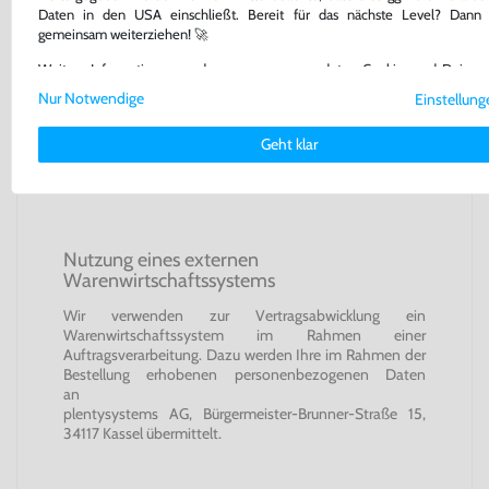
weiter, sofern Sie dem ausdrücklich im Bestellvorgang
Daten in den USA einschließt. Bereit für das nächste Level? Dann 
zugestimmt haben. Die Weitergabe dient dem Zweck,
gemeinsam weiterziehen! 🚀
Sie per E-Mail über den Versandstatus zu informieren.
Die Verarbeitung erfolgt auf Grundlage des Art. 6 Abs. 1
Weitere Informationen zu den von uns verwendeten Cookies und Deinen
lit. a DSGVO mit Ihrer Einwilligung. Sie können die
als Nutzer findest Du in unserer
Daten­schutz­erklärung
und unserem
Impres
Nur Notwendige
Einstellung
Einwilligung jederzeit durch Mitteilung an uns oder das
Transportunternehmen widerrufen, ohne dass die
Geht klar
Rechtmäßigkeit der aufgrund der Einwilligung bis zum
Widerruf erfolgten Verarbeitung berührt wird.
Nutzung eines externen
Warenwirtschaftssystems
Wir verwenden zur Vertragsabwicklung ein
Warenwirtschaftssystem im Rahmen einer
Auftragsverarbeitung. Dazu werden Ihre im Rahmen der
Bestellung erhobenen personenbezogenen Daten
an
plentysystems AG, Bürgermeister-Brunner-Straße 15,
34117 Kassel
übermittelt.