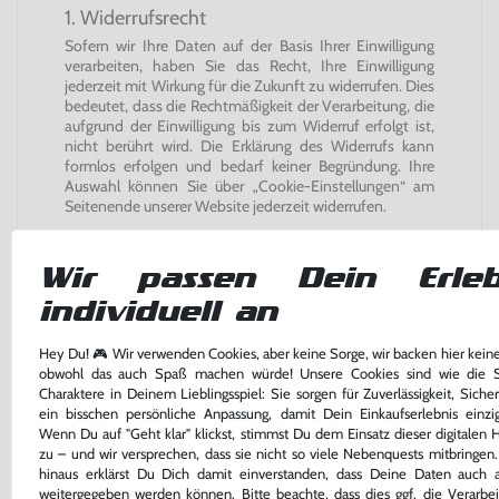
1. Widerrufsrecht
Sofern wir Ihre Daten auf der Basis Ihrer Einwilligung
verarbeiten, haben Sie das Recht, Ihre Einwilligung
jederzeit mit Wirkung für die Zukunft zu widerrufen. Dies
bedeutet, dass die Rechtmäßigkeit der Verarbeitung, die
aufgrund der Einwilligung bis zum Widerruf erfolgt ist,
nicht berührt wird. Die Erklärung des Widerrufs kann
formlos erfolgen und bedarf keiner Begründung. Ihre
Auswahl können Sie über „Cookie-Einstellungen“ am
Seitenende unserer Website jederzeit widerrufen.
Alle datenschutzrechtlich relevanten Informationen zur
Exceed Solutions GmbH finden Sie unter
Wir passen Dein Erleb
https://recova.ai/de/datenschutzerklaerung
.
individuell an
Versanddienstleister Warenwir
Hey Du! 🎮 Wir verwenden Cookies, aber keine Sorge, wir backen hier kein
obwohl das auch Spaß machen würde! Unsere Cookies sind wie die S
Weitergabe der E-Mail-Adresse an
Charaktere in Deinem Lieblingsspiel: Sie sorgen für Zuverlässigkeit, Siche
Versandunternehmen zur Information über
ein bisschen persönliche Anpassung, damit Dein Einkaufserlebnis einziga
den Versandstatus
Wenn Du auf "Geht klar" klickst, stimmst Du dem Einsatz dieser digitalen H
zu – und wir versprechen, dass sie nicht so viele Nebenquests mitbringen
Wir geben Ihre E-Mail-Adresse im Rahmen der
hinaus erklärst Du Dich damit einverstanden, dass Deine Daten auch a
Vertragsabwicklung an das Transportunternehmen
weitergegeben werden können. Bitte beachte, dass dies ggf. die Verarbe