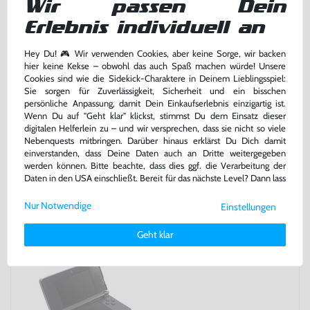
Wir passen Dein
Erlebnis individuell an
Hey Du! 🎮 Wir verwenden Cookies, aber keine Sorge, wir backen
hier keine Kekse – obwohl das auch Spaß machen würde! Unsere
Cookies sind wie die Sidekick-Charaktere in Deinem Lieblingsspiel:
Sie sorgen für Zuverlässigkeit, Sicherheit und ein bisschen
persönliche Anpassung, damit Dein Einkaufserlebnis einzigartig ist.
Wenn Du auf "Geht klar" klickst, stimmst Du dem Einsatz dieser
digitalen Helferlein zu – und wir versprechen, dass sie nicht so viele
Nebenquests mitbringen. Darüber hinaus erklärst Du Dich damit
einverstanden, dass Deine Daten auch an Dritte weitergegeben
werden können. Bitte beachte, dass dies ggf. die Verarbeitung der
Daten in den USA einschließt. Bereit für das nächste Level? Dann lass
uns gemeinsam weiterziehen! 🚀
Nur Notwendige
Einstellungen
Weitere Informationen zu den von uns verwendeten Cookies und
Deinen Rechten als Nutzer findest Du in unserer
Daten­schutz­
Geht klar
erklärung
und unserem
Impressum
.