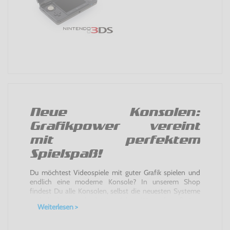
Neue Konsolen:
Grafikpower vereint
mit perfektem
Spielspaß!
Du möchtest Videospiele mit guter Grafik spielen und
endlich eine moderne Konsole? In unserem Shop
findest Du alle Konsolen, selbst die neuesten Systeme
und die besten der letzten Jahre. Wer auf großartige
Weiterlesen >
Grafik steht und online mit Freunden spielen möchte,
sollte eine Konsole der aktuellen oder letzten
Generation kaufen.