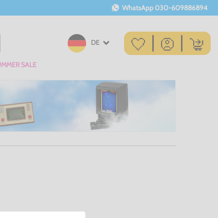
WhatsApp
030-609886894
DE
UMMER SALE