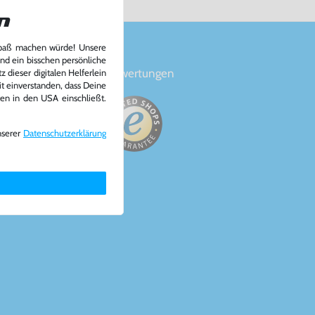
n
Spaß machen würde! Unsere
und ein bisschen persönliche
en
Bewertungen
 dieser digitalen Helferlein
it einverstanden, dass Deine
ten in den USA einschließt.
nserer
Daten­schutz­erklärung
a