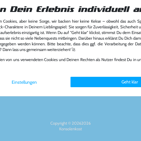
n Dein Erlebnis individuell a
 Cookies, aber keine Sorge, wir backen hier keine Kekse – obwohl das auch 
ck-Charaktere in Deinem Lieblingsspiel: Sie sorgen für Zuverlässigkeit, Sicherheit 
Über das Unternehmen
Zahlungsart
ufserlebnis einzigartig ist. Wenn Du auf "Geht klar" klickst, stimmst Du dem Einsatz
ass sie nicht so viele Nebenquests mitbringen. Darüber hinaus erklärst Du Dich dam
rgegeben werden können. Bitte beachte, dass dies ggf. die Verarbeitung der Da
Über uns
l? Dann lass uns gemeinsam weiterziehen! 🚀
Nachhaltigkeit
Partnerprogramm
den von uns verwendeten Cookies und Deinen Rechten als Nutzer findest Du in u
6894
Presse
Social Medi
st.de
Jobs
FAQ
Geht klar
Einstellungen
Copyright © 20262026
Konsolenkost