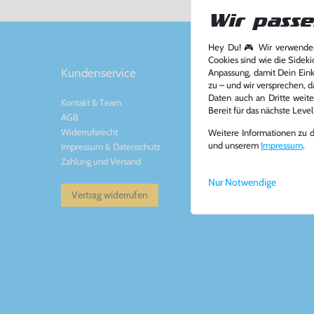
Wir passe
Hey Du! 🎮 Wir verwenden
Cookies sind wie die Sideki
Kundenservice
Kontakt
Anpassung, damit Dein Einka
zu – und wir versprechen, d
Daten auch an Dritte weite
Kontakt
&
Team
Konsolenkost GmbH
Bereit für das nächste Leve
AGB
Plauener Str. 163-165
Widerrufsrecht
13053 Berlin, DE
Weitere Informationen zu 
und unserem
Impressum
.
Impressum
&
Datenschutz
Tel: +49 30 - 60988
Zahlung und Versand
Mail: info@konsolenko
www.konsolenkost.de
Nur Notwendige
Vertrag widerrufen