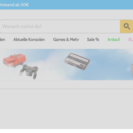
 Versand ab 30€
len
Aktuelle Konsolen
Games & Mehr
Sale %
Ankauf
S