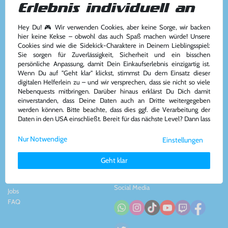
Erlebnis individuell an
Hey Du! 🎮 Wir verwenden Cookies, aber keine Sorge, wir backen
Kundenservice
Kontakt
hier keine Kekse – obwohl das auch Spaß machen würde! Unsere
Cookies sind wie die Sidekick-Charaktere in Deinem Lieblingsspiel:
Kontakt
&
Team
Konsolenkost GmbH
Sie sorgen für Zuverlässigkeit, Sicherheit und ein bisschen
AGB
Plauener Str. 163-165
persönliche Anpassung, damit Dein Einkaufserlebnis einzigartig ist.
Widerrufsrecht
13053 Berlin, DE
Wenn Du auf "Geht klar" klickst, stimmst Du dem Einsatz dieser
Impressum
&
Datenschutz
Tel: +49 30 - 609886894
digitalen Helferlein zu – und wir versprechen, dass sie nicht so viele
Zahlung und Versand
Mail: info@konsolenkost.de
Nebenquests mitbringen. Darüber hinaus erklärst Du Dich damit
www.konsolenkost.de
einverstanden, dass Deine Daten auch an Dritte weitergegeben
werden können. Bitte beachte, dass dies ggf. die Verarbeitung der
Vertrag widerrufen
Daten in den USA einschließt. Bereit für das nächste Level? Dann lass
uns gemeinsam weiterziehen! 🚀
Über das Unternehmen
Zahlungsarten
Nur Notwendige
Einstellungen
Weitere Informationen zu den von uns verwendeten Cookies und
Über uns
Deinen Rechten als Nutzer findest Du in unserer
Daten­schutz­
Nachhaltigkeit
Geht klar
erklärung
und unserem
Impressum
.
Partnerprogramm
Presse
Social Media
Jobs
FAQ