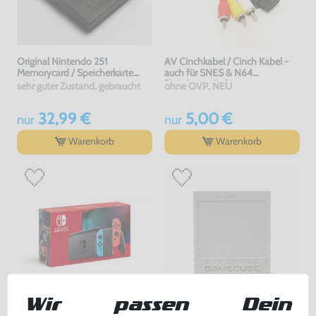
Original Nintendo 251
AV Cinchkabel / Cinch Kabel -
Memorycard / Speicherkarte
auch für SNES & N64
#schwarz
[Dritthersteller]
sehr guter Zustand, gebraucht
ohne OVP, NEU
32,99 €
5,00 €
nur
nur
Warenkorb
Warenkorb
Wir passen Dein
Konsole #Neon-Rot/Neon-Blau
Original Nintendo 59