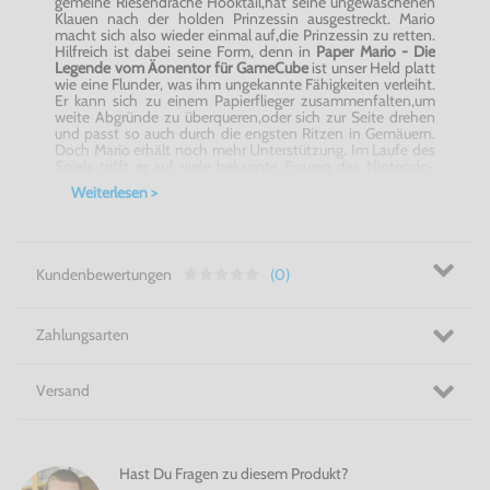
gemeine Riesendrache Hooktail,hat seine ungewaschenen
Klauen nach der holden Prinzessin ausgestreckt. Mario
macht sich also wieder einmal auf,die Prinzessin zu retten.
Hilfreich ist dabei seine Form, denn in
Paper Mario - Die
Legende vom Äonentor für GameCube
ist unser Held platt
wie eine Flunder, was ihm ungekannte Fähigkeiten verleiht.
Er kann sich zu einem Papierflieger zusammenfalten,um
weite Abgründe zu überqueren,oder sich zur Seite drehen
und passt so auch durch die engsten Ritzen in Gemäuern.
Doch Mario erhält noch mehr Unterstützung. Im Laufe des
Spiels trifft er auf viele bekannte Figuren des Nintendo-
Universums,die ihm bei seiner Mission weiterhelfen. Um
Weiterlesen >
noch mehr Abwechslung ins Spielgeschehen zu bringen,
kann man neben Mario auch noch andere Charaktere
steuern. So kann der Spieler das Abenteuer auch aus der
Sicht von Prinzessin Peach erleben und sogar der um
seinen Status als Fiesling besorgte Bowser spielt an einigen
Kundenbewertungen
(0)
Stellen des Games die Hauptrolle. Kein Wunder also, dass
Paper Mario - Die Legende vom Äonentor für GameCube
ein Riesenspaß und absolutes Highlight jeder
Spielesammlung ist.
Zahlungsarten
Features:
Außergewöhnliches 2D-Design versetzt Mario in
Versand
eine ganz und gar aus Papier gestaltete Welt
In Kämpfen entscheidet die Unterstützung der
Zuschauer über den Erfolg
Mario kann sich verwandeln; unter anderem in einen
Hast Du Fragen zu diesem Produkt?
Papierflieger