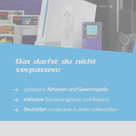
Das darfst du nicht
verpassen:
zahlreiche
Aktionen und Gewinnspiele
exklusive
Sonderangebote und Rabatte
Neuheiten
entdecken & direkt vorbestellen