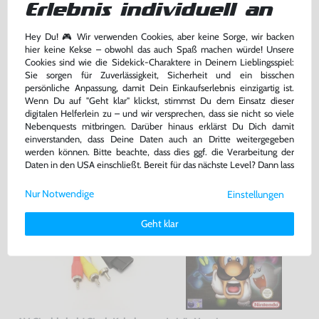
Erlebnis individuell an
Memorycard / Speicherkarte
#grau DOL-008
mit OVP, sehr guter Zustand, gebraucht
gebraucht
Hey Du! 🎮 Wir verwenden Cookies, aber keine Sorge, wir backen
hier keine Kekse – obwohl das auch Spaß machen würde! Unsere
239,99 €
19,99 €
nur
nur
Cookies sind wie die Sidekick-Charaktere in Deinem Lieblingsspiel:
Sie sorgen für Zuverlässigkeit, Sicherheit und ein bisschen
Warenkorb
Warenkorb
persönliche Anpassung, damit Dein Einkaufserlebnis einzigartig ist.
Wenn Du auf "Geht klar" klickst, stimmst Du dem Einsatz dieser
digitalen Helferlein zu – und wir versprechen, dass sie nicht so viele
DAS HABEN ANDERE DAZU
Nebenquests mitbringen. Darüber hinaus erklärst Du Dich damit
einverstanden, dass Deine Daten auch an Dritte weitergegeben
GEKAUFT
werden können. Bitte beachte, dass dies ggf. die Verarbeitung der
Daten in den USA einschließt. Bereit für das nächste Level? Dann lass
uns gemeinsam weiterziehen! 🚀
Nur Notwendige
Einstellungen
Weitere Informationen zu den von uns verwendeten Cookies und
Deinen Rechten als Nutzer findest Du in unserer
Daten­schutz­
Geht klar
erklärung
und unserem
Impressum
.