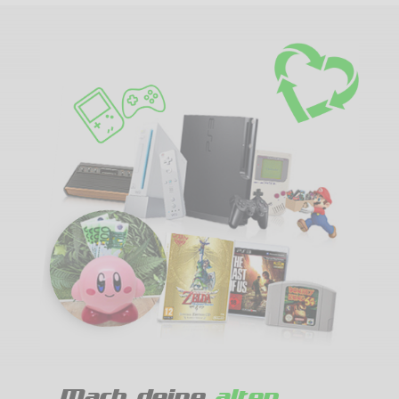
Mach deine
alten