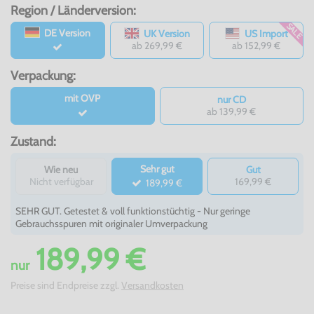
Region / Länderversion:
SALE
DE Version
UK Version
US Import
ab 269,99 €
ab 152,99 €
Verpackung:
mit OVP
nur CD
ab 139,99 €
Zustand:
Sehr gut
Wie neu
Gut
Nicht verfügbar
169,99 €
189,99 €
SEHR GUT. Getestet & voll funktionstüchtig - Nur geringe
Gebrauchsspuren mit originaler Umverpackung
189,99 €
nur
Preise sind Endpreise zzgl.
Versandkosten