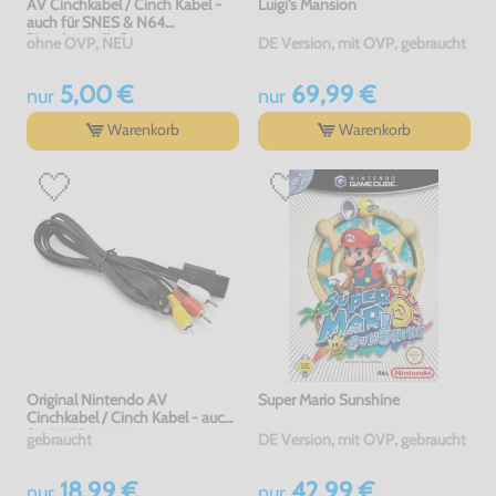
AV Cinchkabel / Cinch Kabel -
Luigi's Mansion
auch für SNES & N64
[Dritthersteller]
ohne OVP, NEU
DE Version, mit OVP, gebraucht
5,00 €
69,99 €
nur
nur
Warenkorb
Warenkorb
Original Nintendo AV
Super Mario Sunshine
Cinchkabel / Cinch Kabel - auch
für SNES & N64
gebraucht
DE Version, mit OVP, gebraucht
18,99 €
42,99 €
nur
nur