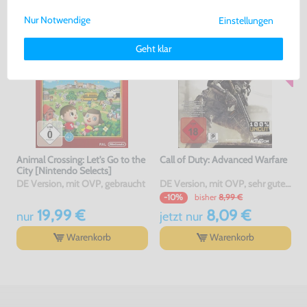
uns gemeinsam weiterziehen! 🚀
Nur Notwendige
Einstellungen
Weitere Informationen zu den von uns verwendeten Cookies und
Deinen Rechten als Nutzer findest Du in unserer
Daten­schutz­
Geht klar
erklärung
und unserem
Impressum
.
Animal Crossing: Let's Go to the
Call of Duty: Advanced Warfare
City [Nintendo Selects]
DE Version, mit OVP, gebraucht
DE Version, mit OVP, sehr guter Zustand, gebraucht, USK18
bisher
8,99 €
-10%
19,99 €
8,09 €
nur
jetzt
nur
Warenkorb
Warenkorb