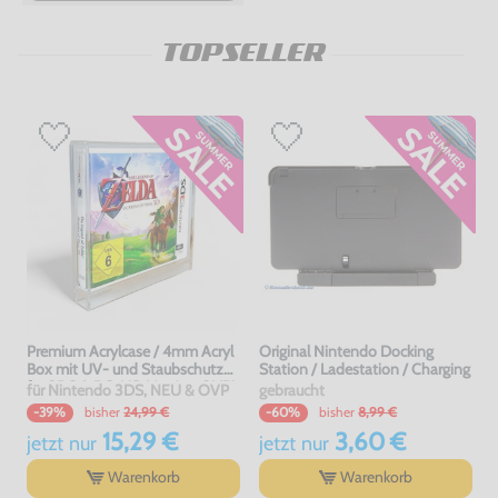
TOPSELLER
Premium Acrylcase / 4mm Acryl
Original Nintendo Docking
Box mit UV- und Staubschutz
Station / Ladestation / Charging
für 3DS & DS-US-Version OVP's
für Nintendo 3DS, NEU & OVP
gebraucht
bisher
24,99 €
bisher
8,99 €
-39%
-60%
15,29 €
3,60 €
jetzt
nur
jetzt
nur
Warenkorb
Warenkorb