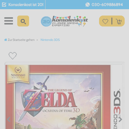
Konsolenkost ist 20!
030-609886894
Zur Startseite gehen
Nintendo 3DS