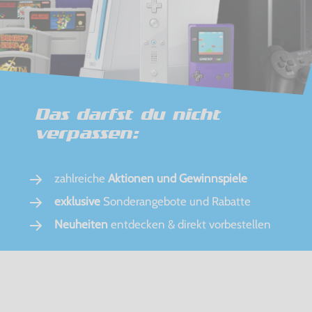
Das darfst du nicht
verpassen:
zahlreiche
Aktionen und Gewinnspiele
exklusive
Sonderangebote und Rabatte
Neuheiten
entdecken & direkt vorbestellen