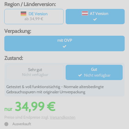
Region / Länderversion:
AT Version
DE Version
ab 34,99 €
Verpackung:
mit OVP
Zustand:
Gut
Sehr gut
Nicht verfügbar
Nicht verfügbar
Getestet & voll funktionstüchtig - Normale altersbedingte
Gebrauchsspuren mit originaler Umverpackung
34,99 €
nur
Preise sind Endpreise zzgl.
Versandkosten
Ausverkauft