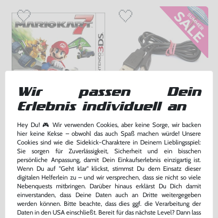
Wir passen Dein
Erlebnis individuell an
Mario Kart 7
USB Transfer- / Ladekabel
[Dritthersteller]
Hey Du! 🎮 Wir verwenden Cookies, aber keine Sorge, wir backen
DE Version, mit OVP, sehr guter Zustand, gebraucht
gebraucht
hier keine Kekse – obwohl das auch Spaß machen würde! Unsere
bisher
2,99 €
-70%
Cookies sind wie die Sidekick-Charaktere in Deinem Lieblingsspiel:
24,99 €
0,90 €
nur
jetzt
nur
Sie sorgen für Zuverlässigkeit, Sicherheit und ein bisschen
persönliche Anpassung, damit Dein Einkaufserlebnis einzigartig ist.
Warenkorb
Warenkorb
Wenn Du auf "Geht klar" klickst, stimmst Du dem Einsatz dieser
digitalen Helferlein zu – und wir versprechen, dass sie nicht so viele
Nebenquests mitbringen. Darüber hinaus erklärst Du Dich damit
DAS HABEN ANDERE DAZU
einverstanden, dass Deine Daten auch an Dritte weitergegeben
werden können. Bitte beachte, dass dies ggf. die Verarbeitung der
GEKAUFT
Daten in den USA einschließt. Bereit für das nächste Level? Dann lass