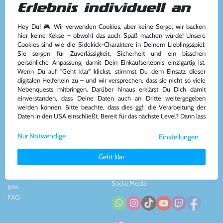
Erlebnis individuell an
Hey Du! 🎮 Wir verwenden Cookies, aber keine Sorge, wir backen
Kundenservice
Kontakt
hier keine Kekse – obwohl das auch Spaß machen würde! Unsere
Cookies sind wie die Sidekick-Charaktere in Deinem Lieblingsspiel:
Kontakt
&
Team
Konsolenkost GmbH
Sie sorgen für Zuverlässigkeit, Sicherheit und ein bisschen
AGB
Plauener Str. 163-165
persönliche Anpassung, damit Dein Einkaufserlebnis einzigartig ist.
Widerrufsrecht
13053 Berlin, DE
Wenn Du auf "Geht klar" klickst, stimmst Du dem Einsatz dieser
Impressum
&
Datenschutz
Tel: +49 30 - 609886894
digitalen Helferlein zu – und wir versprechen, dass sie nicht so viele
Zahlung und Versand
Mail: info@konsolenkost.de
Nebenquests mitbringen. Darüber hinaus erklärst Du Dich damit
www.konsolenkost.de
einverstanden, dass Deine Daten auch an Dritte weitergegeben
werden können. Bitte beachte, dass dies ggf. die Verarbeitung der
Vertrag widerrufen
Daten in den USA einschließt. Bereit für das nächste Level? Dann lass
uns gemeinsam weiterziehen! 🚀
Über das Unternehmen
Zahlungsarten
Nur Notwendige
Einstellungen
Weitere Informationen zu den von uns verwendeten Cookies und
Über uns
Deinen Rechten als Nutzer findest Du in unserer
Daten­schutz­
Nachhaltigkeit
Geht klar
erklärung
und unserem
Impressum
.
Partnerprogramm
Presse
Social Media
Jobs
FAQ