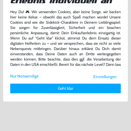
Erlebnis individuell an
Hey Du! 🎮 Wir verwenden Cookies, aber keine Sorge, wir backen
hier keine Kekse – obwohl das auch Spaß machen würde! Unsere
2 Original Joy-Con Controller
Original Joy-Con Grip / Halterung
Cookies sind wie die Sidekick-Charaktere in Deinem Lieblingsspiel:
#Neon-Gelb (ohne Schlaufe)
/ HAC-011 #schwarz [Nintendo]
Sie sorgen für Zuverlässigkeit, Sicherheit und ein bisschen
Nintendo Switch
Nintendo Switch
persönliche Anpassung, damit Dein Einkaufserlebnis einzigartig ist.
Wenn Du auf "Geht klar" klickst, stimmst Du dem Einsatz dieser
109,99 €
16,99 €
digitalen Helferlein zu – und wir versprechen, dass sie nicht so viele
ab
ab
Nebenquests mitbringen. Darüber hinaus erklärst Du Dich damit
Zustand wählen
Zustand wählen
einverstanden, dass Deine Daten auch an Dritte weitergegeben
werden können. Bitte beachte, dass dies ggf. die Verarbeitung der
Daten in den USA einschließt. Bereit für das nächste Level? Dann lass
uns gemeinsam weiterziehen! 🚀
Nur Notwendige
Einstellungen
Weitere Informationen zu den von uns verwendeten Cookies und
Deinen Rechten als Nutzer findest Du in unserer
Daten­schutz­
Geht klar
erklärung
und unserem
Impressum
.