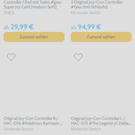
Controller / Pad mit Turbo #grau
2 Original Joy-Con Controller
Super Joy Card [Hudson Soft]
#Grau (mit Schlaufe)
SNES
Nintendo Switch
29,99 €
94,99 €
ab
ab
Zustand wählen
Zustand wählen
Original Joy-Con Controller R /
Original Joy-Con Controller L /
HAC-016 #Pokémon Karmesin &
HAC-015 #The Legend of Zelda:
Purpur-Edition
Tears of the Kingdom Edition
Nintendo Switch
Nintendo Switch