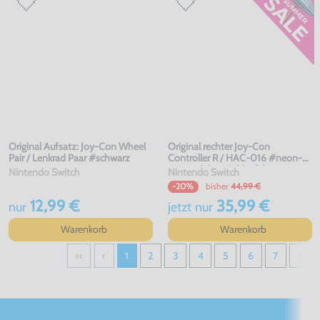
Original Aufsatz: Joy-Con Wheel
Original rechter Joy-Con
Pair / Lenkrad Paar #schwarz
Controller R / HAC-016 #neon-
orange (ohne Schlaufe)
Nintendo Switch
Nintendo Switch
bisher
44,99 €
-20%
12,99 €
35,99 €
nur
jetzt
nur
Warenkorb
Warenkorb
‹‹
‹
1
2
3
4
5
6
7
›