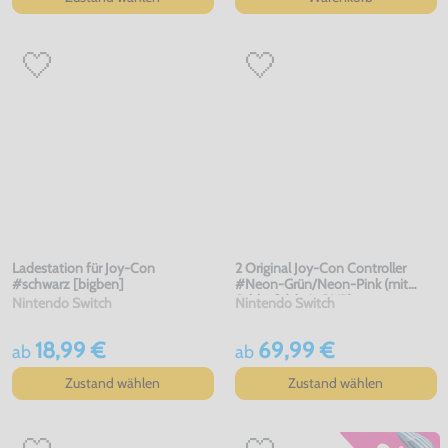
Ladestation für Joy-Con
2 Original Joy-Con Controller
#schwarz [bigben]
#Neon-Grün/Neon-Pink (mit
Schlaufe) (mit OVP)
Nintendo Switch
Nintendo Switch
18,99 €
69,99 €
ab
ab
Zustand wählen
Zustand wählen