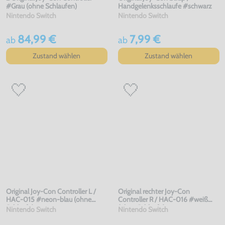
#Grau (ohne Schlaufen)
Handgelenksschlaufe #schwarz
Nintendo Switch
Nintendo Switch
84,99 €
7,99 €
ab
ab
Zustand wählen
Zustand wählen
Original Joy-Con Controller L /
Original rechter Joy-Con
HAC-015 #neon-blau (ohne
Controller R / HAC-016 #weiß
Schlaufe)
(ohne Schlaufe)
Nintendo Switch
Nintendo Switch