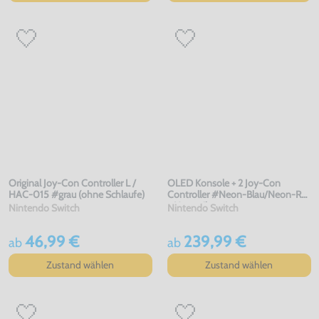
Original Joy-Con Controller L /
OLED Konsole + 2 Joy-Con
HAC-015 #grau (ohne Schlaufe)
Controller #Neon-Blau/Neon-Rot
+ Netzteil
Nintendo Switch
Nintendo Switch
46,99 €
239,99 €
ab
ab
Zustand wählen
Zustand wählen