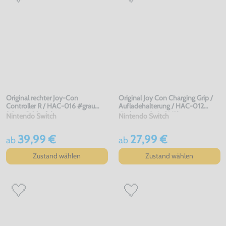
Original rechter Joy-Con
Original Joy Con Charging Grip /
Controller R / HAC-016 #grau
Aufladehalterung / HAC-012
(ohne Schlaufe)
#schwarz (mit OVP)
Nintendo Switch
Nintendo Switch
39,99 €
27,99 €
ab
ab
Zustand wählen
Zustand wählen