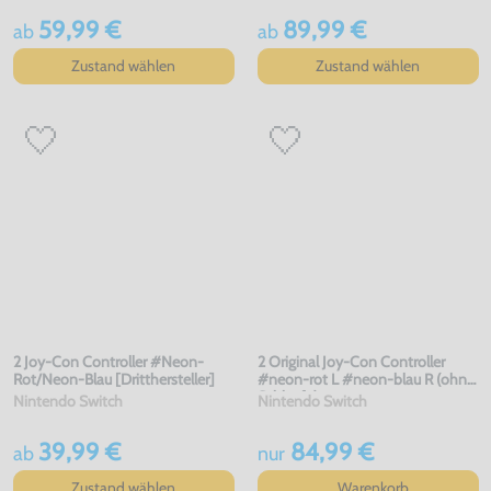
59,99 €
89,99 €
ab
ab
Zustand wählen
Zustand wählen
2 Joy-Con Controller #Neon-
2 Original Joy-Con Controller
Rot/Neon-Blau [Dritthersteller]
#neon-rot L #neon-blau R (ohne
Schlaufe)
Nintendo Switch
Nintendo Switch
39,99 €
84,99 €
ab
nur
Zustand wählen
Warenkorb