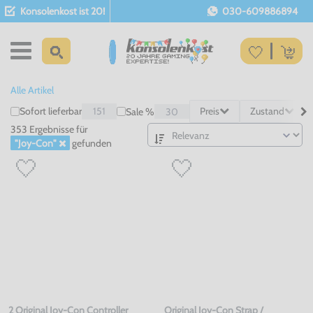
Konsolenkost ist 20!
030-609886894
Alle Artikel
Sofort lieferbar
151
Preis
Zustand
Sale %
30
353 Ergebnisse
für
"Joy-Con"
gefunden
2 Original Joy-Con Controller
Original Joy-Con Strap /