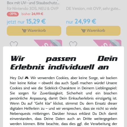
Box mit UV- und Staubschutz
für 3DS & DS-US-Version OVP's
für Nintendo 3DS, NEU & OVP
DE Version, mit OVP, sehr guter Zustand, gebraucht
bisher
24,99 €
-39%
15,29 €
24,99 €
jetzt
nur
nur
Warenkorb
Warenkorb
Wir passen Dein
Erlebnis individuell an
Hey Du! 🎮 Wir verwenden Cookies, aber keine Sorge, wir backen
hier keine Kekse – obwohl das auch Spaß machen würde! Unsere
Cookies sind wie die Sidekick-Charaktere in Deinem Lieblingsspiel:
Sie sorgen für Zuverlässigkeit, Sicherheit und ein bisschen
persönliche Anpassung, damit Dein Einkaufserlebnis einzigartig ist.
Original Nintendo Docking
USB Transfer- / Ladekabel
Wenn Du auf "Geht klar" klickst, stimmst Du dem Einsatz dieser
Station / Ladestation / Charging
[Dritthersteller]
digitalen Helferlein zu – und wir versprechen, dass sie nicht so viele
gebraucht
gebraucht
Nebenquests mitbringen. Darüber hinaus erklärst Du Dich damit
bisher
8,99 €
bisher
2,99 €
-60%
-70%
einverstanden, dass Deine Daten auch an Dritte weitergegeben
3,60 €
0,90 €
jetzt
nur
jetzt
nur
werden können. Bitte beachte, dass dies ggf. die Verarbeitung der