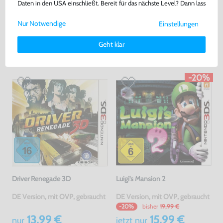
Daten in den USA einschließt. Bereit für das nächste Level? Dann lass
Warenkorb
Warenkorb
uns gemeinsam weiterziehen! 🚀
Nur Notwendige
Einstellungen
Weitere Informationen zu den von uns verwendeten Cookies und
Deinen Rechten als Nutzer findest Du in unserer
Daten­schutz­
DAS HABEN ANDERE DAZU
Geht klar
erklärung
und unserem
Impressum
.
GEKAUFT
-20%
Driver Renegade 3D
Luigi's Mansion 2
DE Version, mit OVP, gebraucht
DE Version, mit OVP, gebraucht
bisher
19,99 €
-20%
13,99 €
15,99 €
nur
jetzt
nur