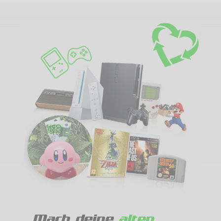
Mach deine
alten