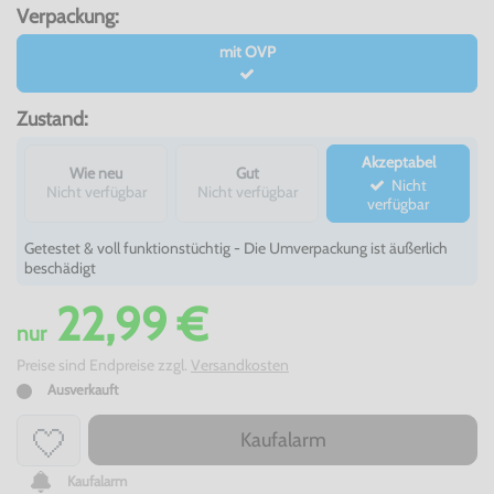
Verpackung:
mit OVP
Zustand:
Akzeptabel
Wie neu
Gut
Nicht
Nicht verfügbar
Nicht verfügbar
verfügbar
Getestet & voll funktionstüchtig - Die Umverpackung ist äußerlich
beschädigt
22,99 €
nur
Preise sind Endpreise zzgl.
Versandkosten
Ausverkauft
Kaufalarm
Kaufalarm