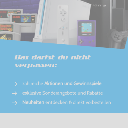
Das darfst du nicht
verpassen:
zahlreiche
Aktionen und Gewinnspiele
exklusive
Sonderangebote und Rabatte
Neuheiten
entdecken & direkt vorbestellen