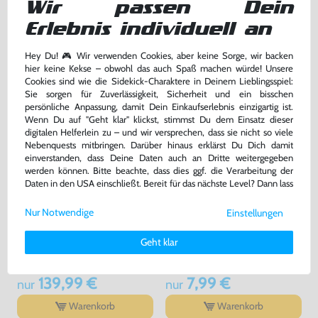
Wir passen Dein
Hersteller]
bisher
5,00 €
-20%
4,00 €
29,99 €
Erlebnis individuell an
jetzt
nur
nur
Warenkorb
Warenkorb
Hey Du! 🎮 Wir verwenden Cookies, aber keine Sorge, wir backen
hier keine Kekse – obwohl das auch Spaß machen würde! Unsere
Cookies sind wie die Sidekick-Charaktere in Deinem Lieblingsspiel:
Sie sorgen für Zuverlässigkeit, Sicherheit und ein bisschen
persönliche Anpassung, damit Dein Einkaufserlebnis einzigartig ist.
Wenn Du auf "Geht klar" klickst, stimmst Du dem Einsatz dieser
digitalen Helferlein zu – und wir versprechen, dass sie nicht so viele
Nebenquests mitbringen. Darüber hinaus erklärst Du Dich damit
einverstanden, dass Deine Daten auch an Dritte weitergegeben
werden können. Bitte beachte, dass dies ggf. die Verarbeitung der
Daten in den USA einschließt. Bereit für das nächste Level? Dann lass
uns gemeinsam weiterziehen! 🚀
Nur Notwendige
Einstellungen
Weitere Informationen zu den von uns verwendeten Cookies und
Konsole + Original Controller +
Zubehör Set: AV Cinchkabel &
Deinen Rechten als Nutzer findest Du in unserer
Daten­schutz­
Zubehör
Netzkabel
Geht klar
erklärung
und unserem
Impressum
.
sehr guter Zustand, gebraucht
gebraucht
139,99 €
7,99 €
nur
nur
Warenkorb
Warenkorb