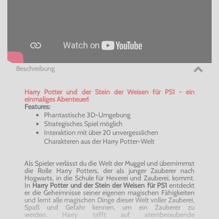
Beschreibung
Harry Potter und der Stein der Weisen für PS1 - ein
einmaliges Abenteuer!
Features:
Phantastische 3D-Umgebung
Strategisches Spiel möglich
Interaktion mit über 20 unvergesslichen
Charakteren aus der Harry Potter-Welt
Als Spieler verlässt du die Welt der Muggel und übernimmst
die Rolle Harry Potters, der als junger Zauberer nach
Hogwarts, in die Schule für Hexerei und Zauberei, kommt.
In
Harry Potter und der Stein der Weisen für PS1
entdeckt
er die Geheimnisse seiner eigenen magischen Fähigkeiten
und lernt alle magischen Dinge dieser Welt voller Zauberei,
Spaß und Gefahr kennen, um ein Zauberer zu
werden. Harry trifft auf atemberaubende