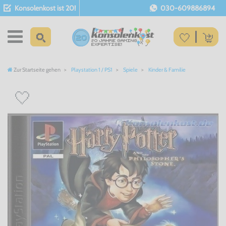
Konsolenkost ist 20!
030-609886894
Zur Startseite gehen
Playstation 1 / PS1
Spiele
Kinder & Familie