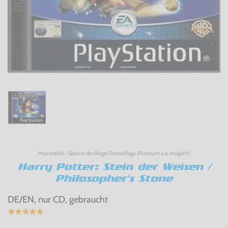
Musterbild - Spiel in der Regel Erstauflage (Platinum o.ä. möglich)
Harry Potter: Stein der Weisen /
Philosopher's Stone
DE/EN, nur CD, gebraucht