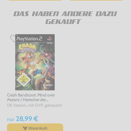
DAS HABEN ANDERE DAZU
GEKAUFT
Crash Bandicoot: Mind over
Mutant / Herrscher der
Mutanten
DE Version, mit OVP, gebraucht
28,99 €
nur
Warenkorb