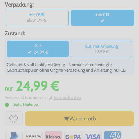
Verpackung:
nur CD
mit OVP
ab 31,99 €
Zustand:
Gut
Gut, mit Anleitung
29,99 €
24,99 €
Getestet & voll funktionstüchtig - Normale altersbedingte
Gebrauchsspuren ohne Originalverpackung und Anleitung, nur CD
24,99 €
nur
Preise sind Endpreise zzgl.
Versandkosten
Sofort lieferbar
Warenkorb