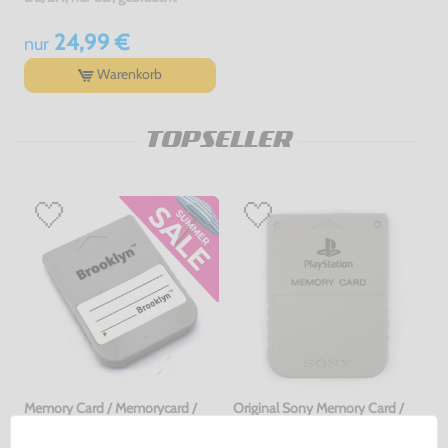
24,99 €
nur
Warenkorb
TOPSELLER
Memory Card / Memorycard /
Original Sony Memory Card /
Speicherkarte 1 MB / 15 Blocks
Speicherkarte #grau / SCPH-
[verschiedene Farben &
1020
gebraucht
gebraucht