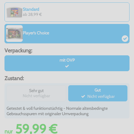
Standard
ab 28,99 €
Player's Choice
Verpackung:
mit OVP
Zustand:
Gut
Sehr gut
Nicht verfügbar
Nicht verfügbar
Getestet & voll funktionstüchtig - Normale altersbedingte
Gebrauchsspuren mit originaler Umverpackung
59,99 €
nur