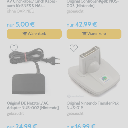
AV Cinchkabel / Cinch Kabel -
Original Controller #gelb NUS-
auch für SNES & N64
005 [Nintendo]
[Dritthersteller]
ohne OVP, NEU
gebraucht
5,00 €
42,99 €
nur
nur
Warenkorb
Warenkorb
Original DE Netzteil / AC
Original Nintendo Transfer Pak
Adapter NUS-002 [Nintendo]
NUS-019
gebraucht
gebraucht
24,99 €
16,99 €
nur
nur