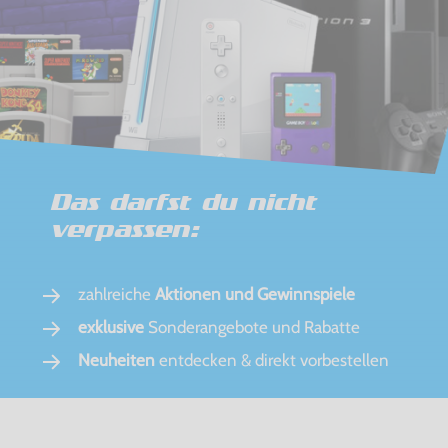
Das darfst du nicht
verpassen:
zahlreiche
Aktionen und Gewinnspiele
exklusive
Sonderangebote und Rabatte
Neuheiten
entdecken & direkt vorbestellen