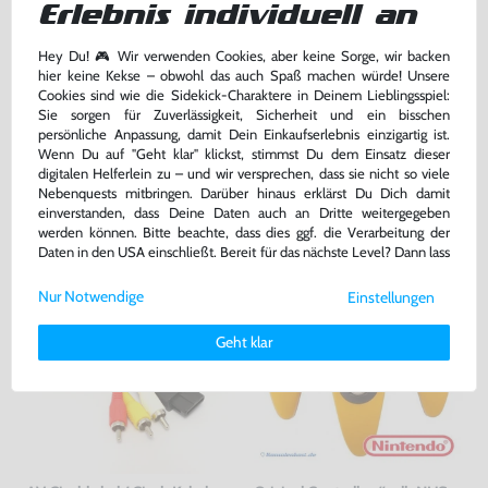
Erlebnis individuell an
Card #grau NUS-004
005 [Nintendo]
[Nintendo]
gebraucht
gebraucht
Hey Du! 🎮 Wir verwenden Cookies, aber keine Sorge, wir backen
hier keine Kekse – obwohl das auch Spaß machen würde! Unsere
18,99 €
29,99 €
nur
nur
Cookies sind wie die Sidekick-Charaktere in Deinem Lieblingsspiel:
Sie sorgen für Zuverlässigkeit, Sicherheit und ein bisschen
Warenkorb
Warenkorb
persönliche Anpassung, damit Dein Einkaufserlebnis einzigartig ist.
Wenn Du auf "Geht klar" klickst, stimmst Du dem Einsatz dieser
digitalen Helferlein zu – und wir versprechen, dass sie nicht so viele
DAS HABEN ANDERE DAZU
Nebenquests mitbringen. Darüber hinaus erklärst Du Dich damit
einverstanden, dass Deine Daten auch an Dritte weitergegeben
GEKAUFT
werden können. Bitte beachte, dass dies ggf. die Verarbeitung der
Daten in den USA einschließt. Bereit für das nächste Level? Dann lass
uns gemeinsam weiterziehen! 🚀
Nur Notwendige
Einstellungen
Weitere Informationen zu den von uns verwendeten Cookies und
Deinen Rechten als Nutzer findest Du in unserer
Daten­schutz­
Geht klar
erklärung
und unserem
Impressum
.