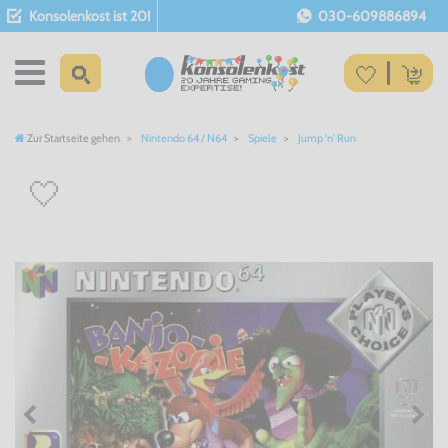
Konsolenkost ist 20!
030-609886894
Zur Startseite gehen
Nintendo 64 / N64
Spiele
Jump 'n' Run