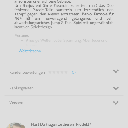
ansonsten unerreichbare Gebiete.
Um Banjos entführte Freundin zu retten, muß das Duo
fehlende Puzzle-Teile sammeln um letztendlich den
Kampf gegen den Riesen anzutreten.
Banjo Kazooie für
N64 ist
ein hervorragend gelungenes und sehr
abwechslungsreiches Jump & Run-Spiel mit ungewöhnlich
kreativen Spieledesign.
Features:
9 riesige Welten voller Spannung, Abenteuer und
Humor.
Banjo Kazooie für N64
bietet Über 20 neue Special-
Weiterlesen >
Moves.
Märchenhafte Grafiken und atemberaubende
Special- Effekte.
Kundenbewertungen
(0)
Dieses Game darf in keiner Nintendo-64-Sammlung
fehlen:
Banjo Kazooie für N64
!
Zahlungsarten
Nintendo 64 - jetzt bei Konsolenkost kaufen!
Versand
Hast Du Fragen zu diesem Produkt?