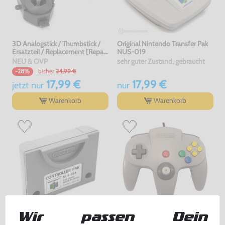
3D Analogstick / Thumbstick /
Original Nintendo Transfer Pak
Ersatzteil / Replacement [Repair
NUS-019
Box]
NEU & OVP
sehr guter Zustand, gebraucht
bisher
24,99 €
-28%
17,99 €
17,99 €
jetzt
nur
nur
Warenkorb
Warenkorb
Wir passen Dein
Original Controller Pak / Memory
Original Controller #grau NUS-