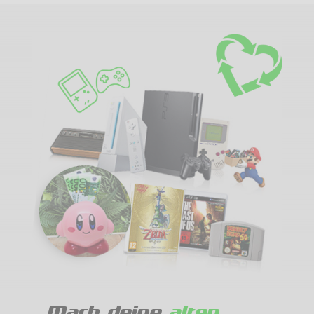
Mach deine
alten