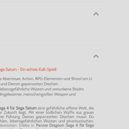
a Saturn - Ein echtes Kult-Spiel!
s Abenteuer, Action, RPG-Elementen und Shoot’em U
n und Deinen gepanzerten Drachen
lebensgefährliche Wüsten und versunkene Städte
 Ringelwürmer, menschengroßen Wespen und
ga 4 für Sega Saturn
eine gefährliche offene Welt, die
r Zukunft liegt. Mit einer tödlichen Waffe aus grauer
nter Führung Deines gepanzerten Drachen musst Du
len, lebensgefährlichen Wüsten und phantastischen,
bertreten. Erlebe in
Panzer Dragoon Saga 4 für Sega