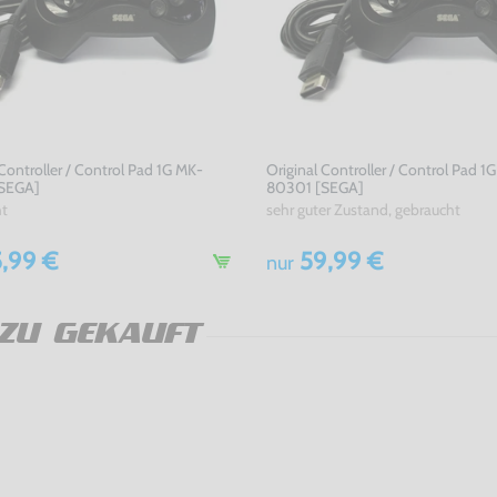
 Controller / Control Pad 1G MK-
Original Controller / Control Pad 1
SEGA]
80301 [SEGA]
ht
sehr guter Zustand, gebraucht
,99 €
59,99 €
nur
ZU GEKAUFT