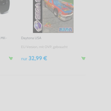
G MK-
Daytona USA
EU Version, mit OVP, gebraucht
32,99 €
nur