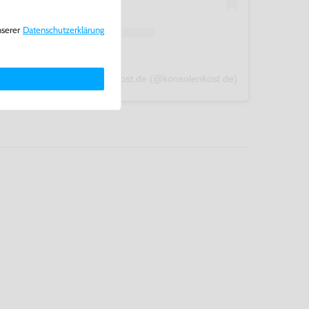
nserer
Daten­schutz­erklärung
A post shared by konsolenkost.de (@konsolenkost.de)