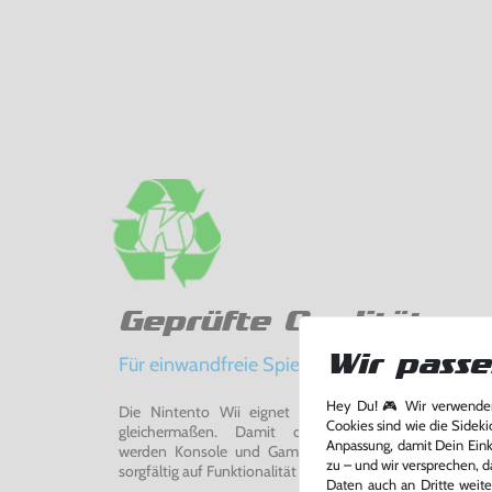
Geprüfte Qualität
Wir passe
Für einwandfreie Spielerlebnisse
Hey Du! 🎮 Wir verwenden
Die Nintento Wii eignet sich perfekt für Retro-Ga
Cookies sind wie die Sideki
gleichermaßen. Damit du ein einwandfreies Spie
Anpassung, damit Dein Einka
werden Konsole und Game in unserer Reparatur-Werks
zu – und wir versprechen, d
sorgfältig auf Funktionalität getestet, gereinigt und bei Bed
Daten auch an Dritte weite