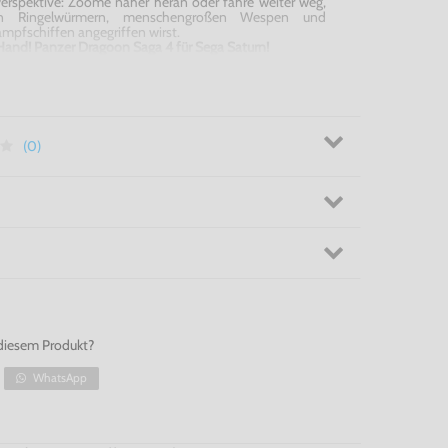
Perspektive: Zoome näher heran oder fahre weiter weg,
n Ringelwürmern, menschengroßen Wespen und
mpfschiffen angegriffen wirst.
Hand! Panzer Dragoon Saga 4 für Sega Saturn!
(0)
diesem Produkt?
WhatsApp