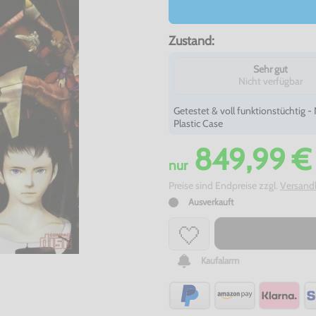
Zustand:
Sehr gut
Nicht verfügbar
Getestet & voll funktionstüchtig 
Plastic Case
849,99 €
nur
Preise sind Endpreise zzgl.
Versand
Ausverkauft
Kaufalarm