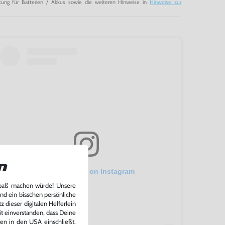
tung für Batterien / Akkus sowie die weiteren Hinweise in
Hinweise zur
n
View this post on Instagram
Spaß machen würde! Unsere
und ein bisschen persönliche
 dieser digitalen Helferlein
it einverstanden, dass Deine
ten in den USA einschließt.