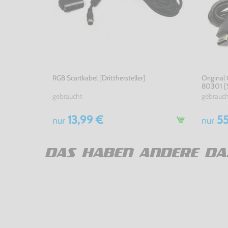
RGB Scartkabel [Dritthersteller]
Original
80301 [
gebraucht
gebrauc
13,99 €
55
nur
nur
DAS HABEN ANDERE DA