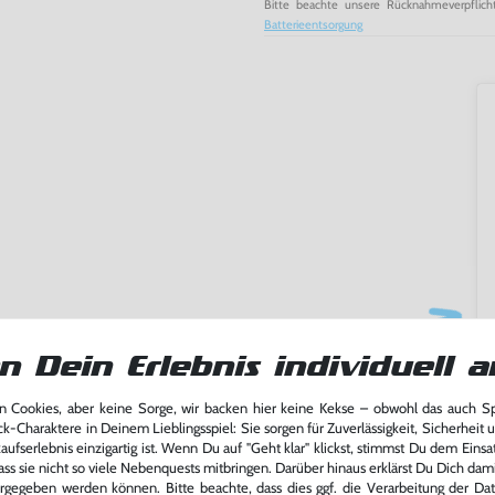
Bitte beachte unsere Rücknahmeverpflich
Batterieentsorgung
n Dein Erlebnis individuell a
 Cookies, aber keine Sorge, wir backen hier keine Kekse – obwohl das auch 
ming-Fans und neue Entdecker
ck-Charaktere in Deinem Lieblingsspiel: Sie sorgen für Zuverlässigkeit, Sicherheit 
lerlebnis genießen kannst,
ufserlebnis einzigartig ist. Wenn Du auf "Geht klar" klickst, stimmst Du dem Einsatz
tatt von unseren Fachkräften
ass sie nicht so viele Nebenquests mitbringen. Darüber hinaus erklärst Du Dich dam
arf repariert.
rgegeben werden können. Bitte beachte, dass dies ggf. die Verarbeitung der Da