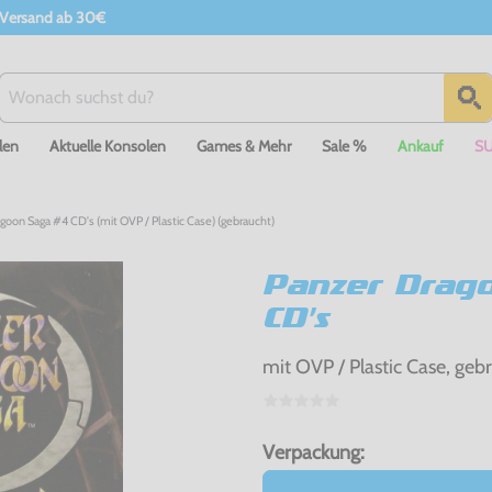
 Versand ab 30€
len
Aktuelle Konsolen
Games & Mehr
Sale %
Ankauf
S
goon Saga #4 CD's (mit OVP / Plastic Case) (gebraucht)
Panzer Drag
CD's
mit OVP / Plastic Case, geb
Verpackung: