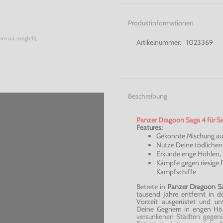
Produktinformationen
num o.ä. möglich)
Artikelnummer:
1023369
Beschreibung
Panzer Dragoon Saga 4 für Seg
Features:
Gekonnte Mischung au
Nutze Deine tödliche
Erkunde enge Höhlen, 
Kämpfe gegen riesige
Kampfschiffe
Betrete in
Panzer Dragoon Sa
tausend Jahre entfernt in de
Vorzeit ausgerüstet und u
Deine Gegnern in engen Höh
versunkenen Städten gegenü