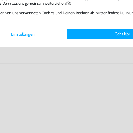
fst oder verkaufst, trägst du
l? Dann lass uns gemeinsam weiterziehen! 🚀
 Games zu verlängern und damit
den von uns verwendeten Cookies und Deinen Rechten als Nutzer findest Du in u
.
Geht klar
Einstellungen