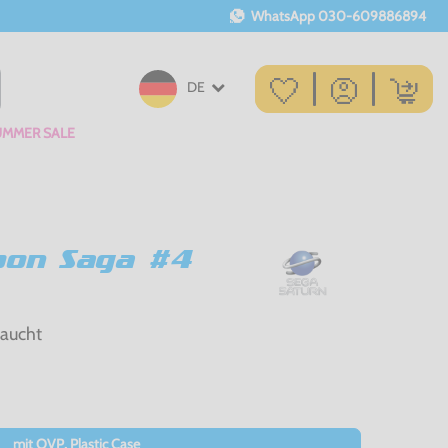
WhatsApp
030-609886894
DE
UMMER SALE
oon Saga #4
raucht
mit OVP, Plastic Case