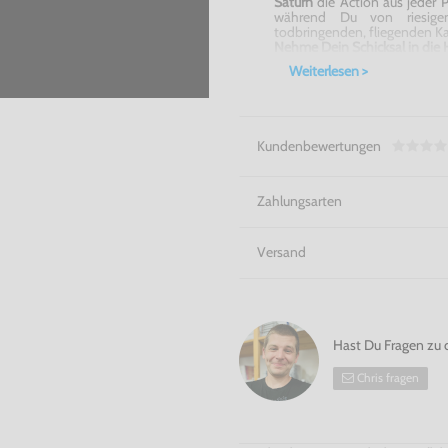
Saturn
die Action aus jeder 
während Du von riesige
todbringenden, fliegenden Ka
Nehme Dein Schicksal in die 
Weiterlesen >
Kundenbewertungen
Zahlungsarten
Versand
Hast Du Fragen zu 
Chris fragen