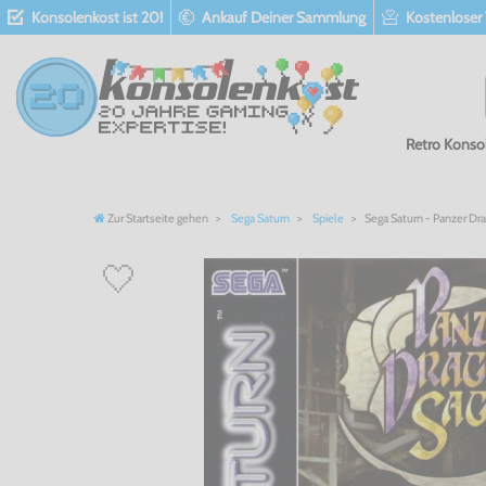
Konsolenkost ist 20!
Ankauf Deiner Sammlung
Kostenloser
Retro Konso
Zur Startseite gehen
Sega Saturn
Spiele
Sega Saturn - Panzer Dra