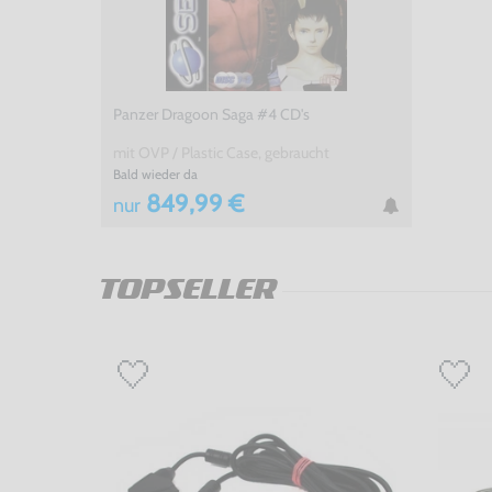
Panzer Dragoon Saga #4 CD's
mit OVP / Plastic Case, gebraucht
Bald wieder da
849,99 €
nur
TOPSELLER