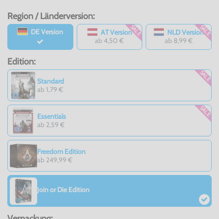
Region / Länderversion:
SALE
SALE
DE Version
AT Version
NLD Version
ab 4,50 €
ab 8,99 €
Edition:
SALE
Standard
ab 1,79 €
SALE
Essentials
ab 2,59 €
Freedom Edition
ab 249,99 €
Join or Die Edition
Verpackung: