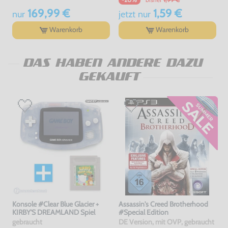
-20%
169,99 €
1,59 €
nur
jetzt
nur
Warenkorb
Warenkorb
DAS HABEN ANDERE DAZU
GEKAUFT
Konsole #Clear Blue Glacier +
Assassin's Creed Brotherhood
KIRBY'S DREAMLAND Spiel
#Special Edition
gebraucht
DE Version, mit OVP, gebraucht