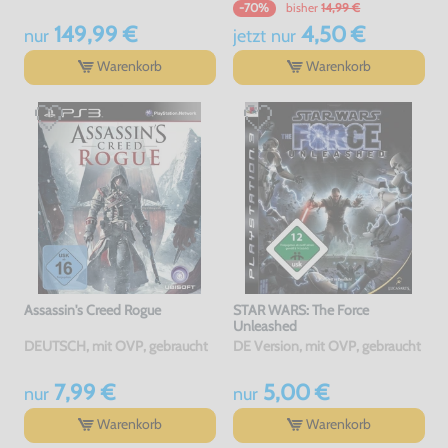
bisher
14,99 €
-70%
149,99 €
4,50 €
nur
jetzt
nur
Warenkorb
Warenkorb
Assassin's Creed Rogue
STAR WARS: The Force
Unleashed
DEUTSCH, mit OVP, gebraucht
DE Version, mit OVP, gebraucht
7,99 €
5,00 €
nur
nur
Warenkorb
Warenkorb