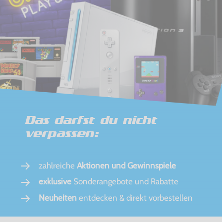
Das darfst du nicht
verpassen:
zahlreiche
Aktionen und Gewinnspiele
exklusive
Sonderangebote und Rabatte
Neuheiten
entdecken & direkt vorbestellen