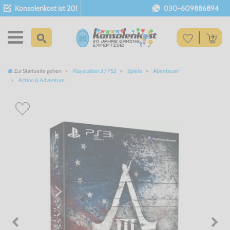
Konsolenkost ist 20!
030-609886894
Zur Startseite gehen
Playstation 3 / PS3
Spiele
Abenteuer
Action & Adventure