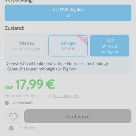
mit OVP, Big Box
Zustand:
SALE
Gut
Wie neu
Sehr gut
Nicht
Nicht verfügbar
17,99 €
verfügbar
Getestet & voll funktionstüchtig - Normale altersbedingte
Gebrauchsspuren mit originaler Big Box
17,99 €
nur
Preise sind Endpreise zzgl.
Versandkosten
Ausverkauft
Kaufalarm
Kaufalarm