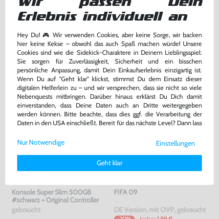
Wir passen Dein
Erlebnis individuell an
Skylanders: Giants
Call of Duty: Advanced Warfare
nur Software, DE Version, mit OVP, gebraucht
DE Version, mit OVP, gebraucht, USK18
Hey Du! 🎮 Wir verwenden Cookies, aber keine Sorge, wir backen
hier keine Kekse – obwohl das auch Spaß machen würde! Unsere
bisher
17,99 €
-75%
Cookies sind wie die Sidekick-Charaktere in Deinem Lieblingsspiel:
26,99 €
4,50 €
nur
jetzt
nur
Sie sorgen für Zuverlässigkeit, Sicherheit und ein bisschen
persönliche Anpassung, damit Dein Einkaufserlebnis einzigartig ist.
Warenkorb
Warenkorb
Wenn Du auf "Geht klar" klickst, stimmst Du dem Einsatz dieser
digitalen Helferlein zu – und wir versprechen, dass sie nicht so viele
Nebenquests mitbringen. Darüber hinaus erklärst Du Dich damit
einverstanden, dass Deine Daten auch an Dritte weitergegeben
werden können. Bitte beachte, dass dies ggf. die Verarbeitung der
Daten in den USA einschließt. Bereit für das nächste Level? Dann lass
uns gemeinsam weiterziehen! 🚀
Nur Notwendige
Einstellungen
Weitere Informationen zu den von uns verwendeten Cookies und
Deinen Rechten als Nutzer findest Du in unserer
Daten­schutz­
Geht klar
erklärung
und unserem
Impressum
.
Konsole Super Slim 500GB
FIFA 09
#schwarz + Original Controller
gebraucht
DE Version, mit OVP, gebraucht
bisher
1,99 €