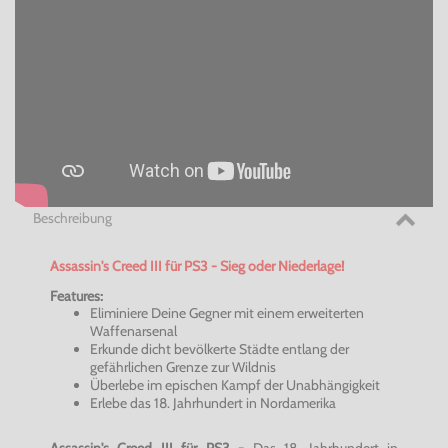
Beschreibung
Assassin's Creed III für PS3 - Sieg oder Niederlage!
Features:
Eliminiere Deine Gegner mit einem erweiterten
Waffenarsenal
Erkunde dicht bevölkerte Städte entlang der
gefährlichen Grenze zur Wildnis
Überlebe im epischen Kampf der Unabhängigkeit
Erlebe das 18. Jahrhundert in Nordamerika
Assassin's Creed III für PS3 -
Das 18. Jahrhundert in