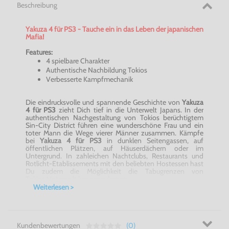
Beschreibung
Yakuza 4 für PS3 - Tauche ein in das Leben der japanischen
Mafia!
Features:
4 spielbare Charakter
Authentische Nachbildung Tokios
Verbesserte Kampfmechanik
Die eindrucksvolle und spannende Geschichte von
Yakuza
4 für PS3
zieht Dich tief in die Unterwelt Japans. In der
authentischen Nachgestaltung von Tokios berüchtigtem
Sin-City District führen eine wunderschöne Frau und ein
toter Mann die Wege vierer Männer zusammen. Kämpfe
bei
Yakuza 4 für PS3
in dunklen Seitengassen, auf
öffentlichen Plätzen, auf Häuserdächern oder im
Untergrund. In zahleichen Nachtclubs, Restaurants und
Rotlicht-Etablissements mit den beliebten Hostessen hast
Du zudem die Möglichkeit die Tabugrenzen von
Tokios Unterwelt kennenzulernen.
Weiterlesen >
Intrigen und Verbrechen in Japan! Yakuza 4 für PS3
Kundenbewertungen
(0)