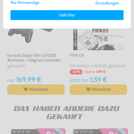
Nur Notwendige
Einstellungen
Weitere Informationen zu den von uns verwendeten Cookies und
Deinen Rechten als Nutzer findest Du in unserer
Daten­schutz­
Geht klar
erklärung
und unserem
Impressum
.
Konsole Super Slim 500GB
FIFA 09
#schwarz + Original Controller
gebraucht
DE Version, mit OVP, gebraucht
bisher
1,99 €
-20%
169,99 €
1,59 €
nur
jetzt
nur
Warenkorb
Warenkorb
DAS HABEN ANDERE DAZU
GEKAUFT