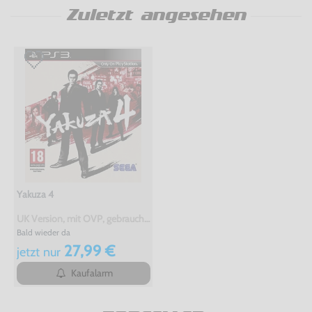
Zuletzt angesehen
Yakuza 4
UK Version, mit OVP, gebraucht, USK18
Bald wieder da
27,99 €
jetzt
nur
Kaufalarm