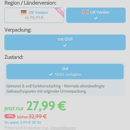
Region / Länderversion:
SALE
UK Version
DE Version
ab 98,99 €
Verpackung:
mit OVP
Zustand:
Gut
Nicht verfügbar
Getestet & voll funktionstüchtig - Normale altersbedingte
Gebrauchsspuren mit originaler Umverpackung
27,99 €
jetzt
nur
32,99 €
-15%
bisher
Du sparst: 5,00 € (15 %)
Preise sind Endpreise zzgl.
Versandkosten