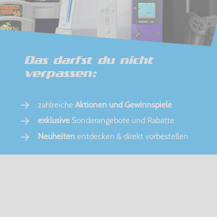
Das darfst du nicht
verpassen:
zahlreiche
Aktionen und Gewinnspiele
exklusive
Sonderangebote und Rabatte
Neuheiten
entdecken & direkt vorbestellen