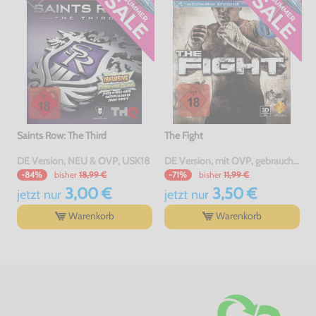
Saints Row: The Third
The Fight
DE Version, NEU & OVP, USK18
DE Version, mit OVP, gebraucht, USK18
bisher
18,99 €
bisher
11,99 €
-84%
-71%
3,00 €
3,50 €
jetzt
nur
jetzt
nur
Warenkorb
Warenkorb