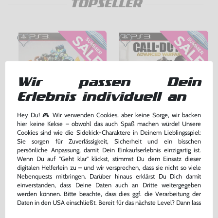
TOPSELLER
Wir passen Dein
Erlebnis individuell an
Hey Du! 🎮 Wir verwenden Cookies, aber keine Sorge, wir backen
hier keine Kekse – obwohl das auch Spaß machen würde! Unsere
Cookies sind wie die Sidekick-Charaktere in Deinem Lieblingsspiel:
Skylanders: Giants
Call of Duty: Advanced Warfare
Sie sorgen für Zuverlässigkeit, Sicherheit und ein bisschen
persönliche Anpassung, damit Dein Einkaufserlebnis einzigartig ist.
nur Software, DE Version, mit OVP, gebraucht
DE Version, mit OVP, gebraucht, USK18
Wenn Du auf "Geht klar" klickst, stimmst Du dem Einsatz dieser
bisher
17,99 €
-75%
digitalen Helferlein zu – und wir versprechen, dass sie nicht so viele
26,99 €
4,50 €
nur
jetzt
nur
Nebenquests mitbringen. Darüber hinaus erklärst Du Dich damit
einverstanden, dass Deine Daten auch an Dritte weitergegeben
Warenkorb
Warenkorb
werden können. Bitte beachte, dass dies ggf. die Verarbeitung der
Daten in den USA einschließt. Bereit für das nächste Level? Dann lass
uns gemeinsam weiterziehen! 🚀