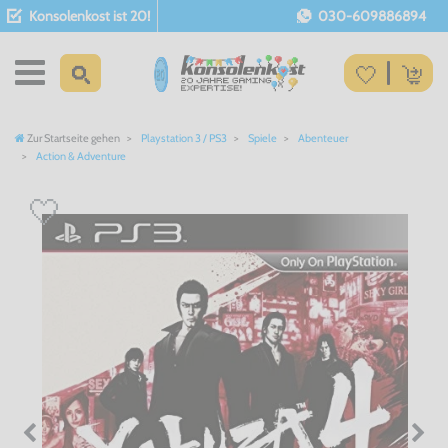
Konsolenkost ist 20!
030-609886894
Zur Startseite gehen
Playstation 3 / PS3
Spiele
Abenteuer
Action & Adventure