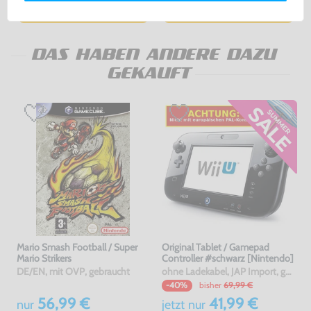
Warenkorb
Warenkorb
DAS HABEN ANDERE DAZU
GEKAUFT
Mario Smash Football / Super
Original Tablet / Gamepad
Mario Strikers
Controller #schwarz [Nintendo]
DE/EN, mit OVP, gebraucht
ohne Ladekabel, JAP Import, gebraucht
bisher
69,99 €
-40%
56,99 €
41,99 €
nur
jetzt
nur