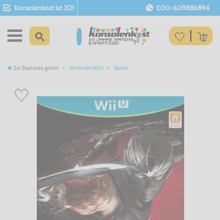
Konsolenkost ist 20!
030-609886894
Zur Startseite gehen
Nintendo Wii U
Spiele