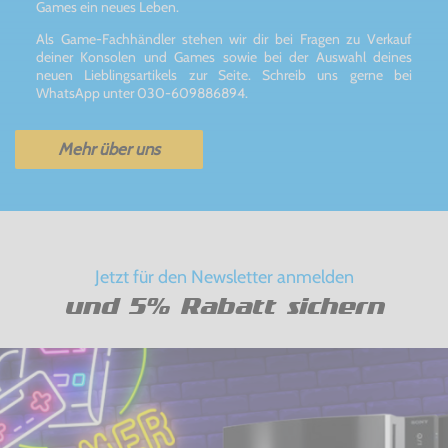
Games ein neues Leben.
Als Game-Fachhändler stehen wir dir bei Fragen zu Verkauf
deiner Konsolen und Games sowie bei der Auswahl deines
neuen Lieblingsartikels zur Seite. Schreib uns gerne bei
WhatsApp unter 030-609886894.
Mehr über uns
Jetzt für den Newsletter anmelden
und 5% Rabatt sichern