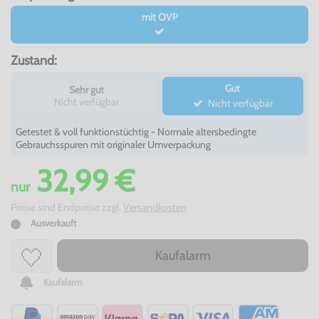
mit OVP
Zustand:
Gut
Sehr gut
Nicht verfügbar
Nicht verfügbar
Getestet & voll funktionstüchtig - Normale altersbedingte
Gebrauchsspuren mit originaler Umverpackung
32,99 €
nur
Preise sind Endpreise zzgl.
Versandkosten
Ausverkauft
Kaufalarm
Kaufalarm