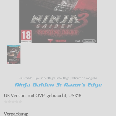
Musterbild - Spiel in der Regel Erstauflage (Platinum o.ä. möglich)
Ninja Gaiden 3: Razor's Edge
UK Version, mit OVP, gebraucht, USK18
Verpackung: