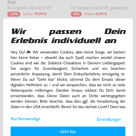
Pack
EU Version, NEU & OVP
DE Version, mit OVP, gebraucht
bisher
79,99 €
bisher
12,99 €
-20%
-8%
63,99 €
11,99 €
jetzt
nur
jetzt
nur
Wir passen Dein
Warenkorb
Warenkorb
Erlebnis individuell an
Hey Du! 🎮 Wir verwenden Cookies, aber keine Sorge, wir backen
hier keine Kekse – obwohl das auch Spaß machen würde! Unsere
Cookies sind wie die Sidekick-Charaktere in Deinem Lieblingsspiel:
Sie sorgen für Zuverlässigkeit, Sicherheit und ein bisschen
persönliche Anpassung, damit Dein Einkaufserlebnis einzigartig ist.
Wenn Du auf "Geht klar" klickst, stimmst Du dem Einsatz dieser
digitalen Helferlein zu – und wir versprechen, dass sie nicht so viele
Nebenquests mitbringen. Darüber hinaus erklärst Du Dich damit
einverstanden, dass Deine Daten auch an Dritte weitergegeben
werden können. Bitte beachte, dass dies ggf. die Verarbeitung der
Konsole 32 GB #schwarz +
Mario Kart 8
Daten in den USA einschließt. Bereit für das nächste Level? Dann lass
Tablet + Zubehör
uns gemeinsam weiterziehen! 🚀
gebraucht
DE Version, mit OVP, gebraucht
Nur Notwendige
Einstellungen
Weitere Informationen zu den von uns verwendeten Cookies und
Deinen Rechten als Nutzer findest Du in unserer
Daten­schutz­
259,99 €
24,99 €
nur
nur
Geht klar
erklärung
und unserem
Impressum
.