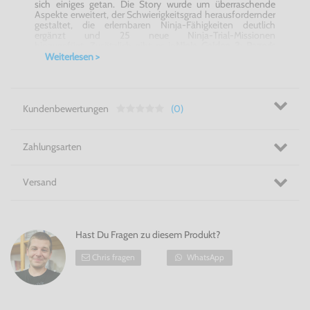
sich einiges getan. Die Story wurde um überraschende
Aspekte erweitert, der Schwierigkeitsgrad herausfordernder
gestaltet, die erlernbaren Ninja-Fähigkeiten deutlich
ergänzt und 25 neue Ninja-Trial-Missionen
hinzugefügt. Zusätzlich gibt es in
Ninja Gaiden 3: Razor's
Edge für Wii U
neue spielbare Charaktere, die Fans der Serie
Weiterlesen >
herzlich willkommen heißen werden: Spiele ab sofort auch
mit Kasumi, Ayane und Momiji!
Lautloser Kämpfer - Ninja Gaiden 3: Razor's Edge für Wii U
Kundenbewertungen
(0)
Zahlungsarten
Versand
Hast Du Fragen zu diesem Produkt?
Chris fragen
WhatsApp