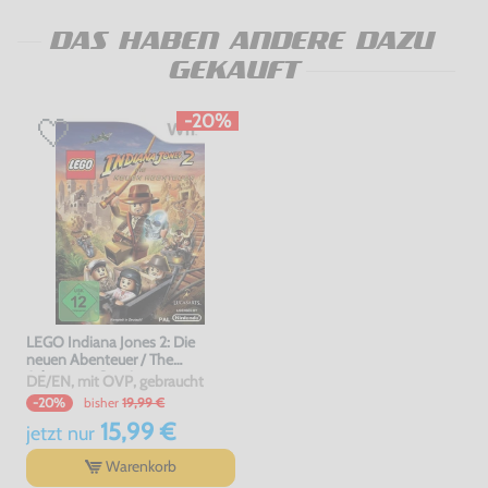
DAS HABEN ANDERE DAZU
GEKAUFT
-20%
LEGO Indiana Jones 2: Die
neuen Abenteuer / The
Adventure Continues
DE/EN, mit OVP, gebraucht
bisher
19,99 €
-20%
15,99 €
jetzt
nur
Warenkorb