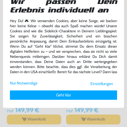
Wir passen Dein
bisher
14,99 €
-10%
18,99 €
13,49 €
nur
jetzt
nur
Erlebnis individuell an
Warenkorb
Warenkorb
Hey Du! 🎮 Wir verwenden Cookies, aber keine Sorge, wir backen
hier keine Kekse – obwohl das auch Spaß machen würde! Unsere
Cookies sind wie die Sidekick-Charaktere in Deinem Lieblingsspiel:
Sie sorgen für Zuverlässigkeit, Sicherheit und ein bisschen
persönliche Anpassung, damit Dein Einkaufserlebnis einzigartig ist.
Wenn Du auf "Geht klar" klickst, stimmst Du dem Einsatz dieser
digitalen Helferlein zu – und wir versprechen, dass sie nicht so viele
Nebenquests mitbringen. Darüber hinaus erklärst Du Dich damit
einverstanden, dass Deine Daten auch an Dritte weitergegeben
werden können. Bitte beachte, dass dies ggf. die Verarbeitung der
Daten in den USA einschließt. Bereit für das nächste Level? Dann lass
uns gemeinsam weiterziehen! 🚀
Nur Notwendige
Einstellungen
Weitere Informationen zu den von uns verwendeten Cookies und
Konsole #weiß + Netzteil
Konsole #schwarz + Netzteil
Deinen Rechten als Nutzer findest Du in unserer
Daten­schutz­
Geht klar
erklärung
und unserem
Impressum
.
gebraucht
gebraucht
149,99 €
149,99 €
nur
nur
Warenkorb
Warenkorb