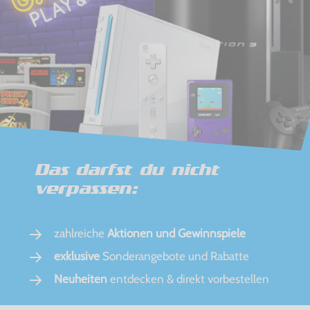
Das darfst du nicht
verpassen:
zahlreiche
Aktionen und Gewinnspiele
exklusive
Sonderangebote und Rabatte
Neuheiten
entdecken & direkt vorbestellen