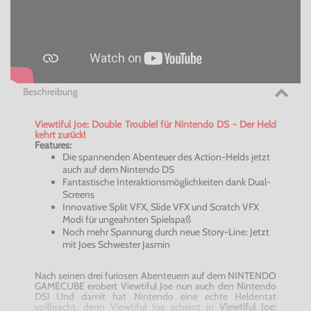
Beschreibung
Viewtiful Joe: Double Trouble! für Nintendo DS - Der Held
kehrt zurück!
Features:
Die spannenden Abenteuer des Action-Helds jetzt
auch auf dem Nintendo DS
Fantastische Interaktionsmöglichkeiten dank Dual-
Screens
Innovative Split VFX, Slide VFX und Scratch VFX
Modi für ungeahnten Spielspaß
Noch mehr Spannung durch neue Story-Line: Jetzt
mit Joes Schwester Jasmin
Nach seinen drei furiosen Abenteuern auf dem NINTENDO
GAMECUBE erobert Viewtiful Joe nun auch den Nintendo
DS! Und damit hat Nintendo eine echte Heldentat
vollbracht, denn Viewtiful Joe scheint in
Viewtiful Joe: