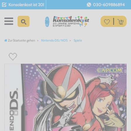
Konsolenkost ist 20!
030-609886894
Zur Startseite gehen
Nintendo DS / NDS
Spiele