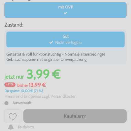
mit OVP
Zustand:
Gut
Nicht verfügbar
Getestet & voll funktionstüchtig - Normale altersbedingte
Gebrauchsspuren mit originaler Umverpackung
3,99 €
jetzt
nur
13,99 €
-71%
bisher
Du sparst: 10,00 € (71 %)
Preise sind Endpreise zzgl.
Versandkosten
Ausverkauft
Kaufalarm
Kaufalarm