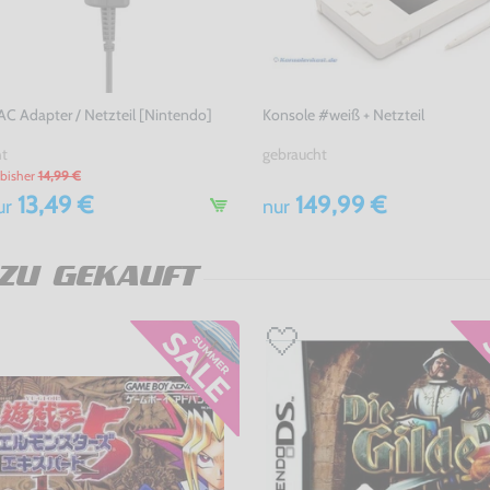
 AC Adapter / Netzteil [Nintendo]
Konsole #weiß + Netzteil
ht
gebraucht
bisher
14,99 €
13,49 €
149,99 €
ur
nur
ZU GEKAUFT