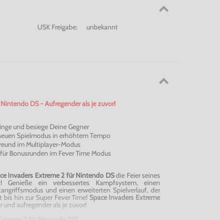
USK Freigabe:
unbekannt
 Nintendo DS - Aufregender als je zuvor!
linge und besiege Deine Gegner
m neuen Spielmodus in erhöhtem Tempo
reund im Multiplayer-Modus
für Bonusrunden im
Fever
Time Modus
ce
Invaders
Extreme 2 für Nintendo
DS
die Feier seines
rt! Genieße ein verbessertes Kampfsystem, einen
angriffsmodus und einen erweiterten Spielverlauf, der
 bis hin zur Super
Fever
Time!
Space
Invaders
Extreme
er und aufregender als je zuvor!
xtreme 2 für Nintendo DS!