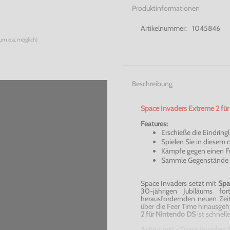
Produktinformationen
Artikelnummer:
1045846
num o.ä. möglich)
Beschreibung
Space
Invaders
Extreme 2 für
Features:
Erschieße die Eindring
Spielen Sie in diese
Kämpfe gegen einen F
Sammle Gegenstände 
Space
Invaders
setzt mit
Spa
30-jährigen Jubiläums fo
herausfordernden neuen Zeit
über die
Feer
Time hinausgeht
2 für Nintendo
DS
ist schnell
Action pur! -
Space
Invaders
E