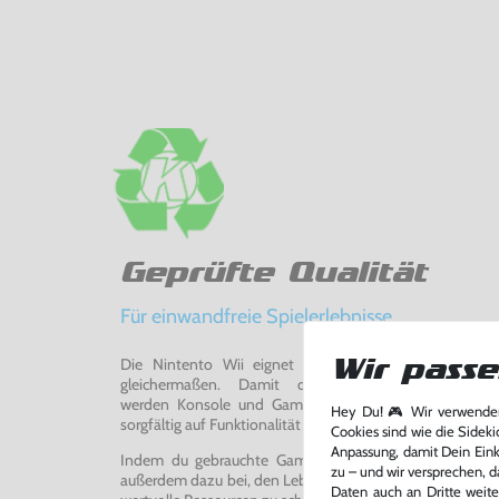
Geprüfte Qualität
Für einwandfreie Spielerlebnisse
Die Nintento Wii eignet sich perfekt für Retro-Ga
Wir passe
gleichermaßen. Damit du ein einwandfreies Spie
werden Konsole und Game in unserer Reparatur-Werks
Hey Du! 🎮 Wir verwenden
sorgfältig auf Funktionalität getestet, gereinigt und bei Bed
Cookies sind wie die Sideki
Anpassung, damit Dein Einka
Indem du gebrauchte Games und Konsolen bei uns kau
zu – und wir versprechen, d
außerdem dazu bei, den Lebenszyklus von Konsolen und
Daten auch an Dritte weite