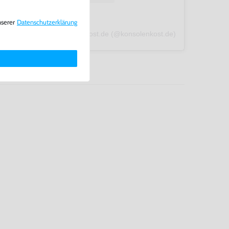
nserer
Daten­schutz­erklärung
A post shared by konsolenkost.de (@konsolenkost.de)