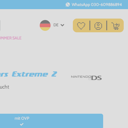
WhatsApp
030-609886894
DE
UMMER SALE
rs Extreme 2
ucht
mit OVP