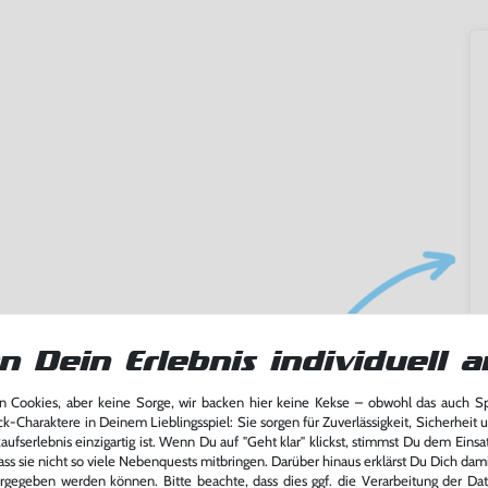
ming-Fans und neue Entdecker
n Dein Erlebnis individuell a
lerlebnis genießen kannst,
tatt von unseren Fachkräften
 Cookies, aber keine Sorge, wir backen hier keine Kekse – obwohl das auch 
arf repariert.
ck-Charaktere in Deinem Lieblingsspiel: Sie sorgen für Zuverlässigkeit, Sicherheit 
ufserlebnis einzigartig ist. Wenn Du auf "Geht klar" klickst, stimmst Du dem Einsatz
fst oder verkaufst, trägst du
ass sie nicht so viele Nebenquests mitbringen. Darüber hinaus erklärst Du Dich dam
 Games zu verlängern und damit
rgegeben werden können. Bitte beachte, dass dies ggf. die Verarbeitung der Da