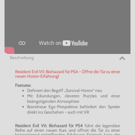
Beschreibung
Resident Evil VII: Biohazard für PS4 - Öffne die Tür zu einer
neuen Horror-Erfahrung!
Features:
Definiert den Begriff „Survival-Horror“ neu
Mit Erkundungen, cleveren Puzzles und einer
beängstigenden Atmosphäre
Brandneue Ego-Perspektive befördert den Spieler
direkt ins Geschehen - auch mit VR
Resident Evil VII: Biohazard für PS4
führt die legendäre
Reihe auf einen neuen Kurs und öffnet die Tür zu einer
beängstigend mitreißenden Erfahrung: Erstmals kann der