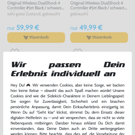
Original Wireless DualShock 4
Original Wireless DualShock 4
Controller #Jet Black / schwarz
Controller #Jet Black / schwarz
V2 [Sony]
V2 [Sony]
sehr guter Zustand, gebraucht
gebraucht
59,99 €
49,99 €
nur
nur
Warenkorb
Warenkorb
Wir passen Dein
Erlebnis individuell an
Hey Du! 🎮 Wir verwenden Cookies, aber keine Sorge, wir backen
hier keine Kekse – obwohl das auch Spaß machen würde! Unsere
Cookies sind wie die Sidekick-Charaktere in Deinem Lieblingsspiel:
Sie sorgen für Zuverlässigkeit, Sicherheit und ein bisschen
persönliche Anpassung, damit Dein Einkaufserlebnis einzigartig ist.
Original Wireless DualShock 4
Original Wireless DualShock 4
Wenn Du auf "Geht klar" klickst, stimmst Du dem Einsatz dieser
Controller #Jet Black / schwarz
Controller #Midnight Blue / blau
digitalen Helferlein zu – und wir versprechen, dass sie nicht so viele
V1 [Sony]
V2 [Sony]
gebraucht
sehr guter Zustand, gebraucht
Nebenquests mitbringen. Darüber hinaus erklärst Du Dich damit
einverstanden, dass Deine Daten auch an Dritte weitergegeben
werden können. Bitte beachte, dass dies ggf. die Verarbeitung der