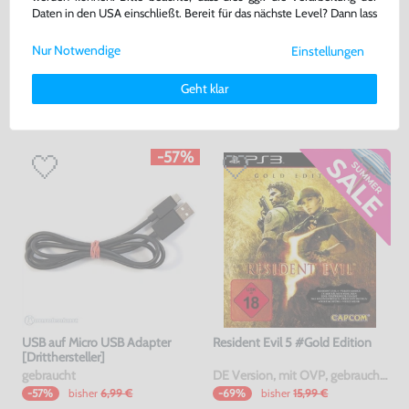
64,99 €
66,99 €
nur
nur
Daten in den USA einschließt. Bereit für das nächste Level? Dann lass
Warenkorb
Warenkorb
uns gemeinsam weiterziehen! 🚀
Nur Notwendige
Einstellungen
Weitere Informationen zu den von uns verwendeten Cookies und
Deinen Rechten als Nutzer findest Du in unserer
Daten­schutz­
DAS HABEN ANDERE DAZU
Geht klar
erklärung
und unserem
Impressum
.
GEKAUFT
-57%
USB auf Micro USB Adapter
Resident Evil 5 #Gold Edition
[Dritthersteller]
gebraucht
DE Version, mit OVP, gebraucht, USK18
bisher
6,99 €
bisher
15,99 €
-57%
-69%