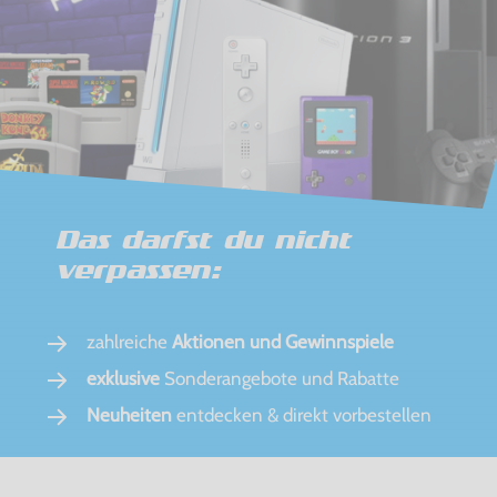
Das darfst du nicht
verpassen:
zahlreiche
Aktionen und Gewinnspiele
exklusive
Sonderangebote und Rabatte
Neuheiten
entdecken & direkt vorbestellen