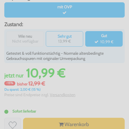
mit OVP
Zustand:
Gut
Wie neu
Sehr gut
Nicht verfügbar
13,99 €
10,99 €
Getestet & voll funktionstüchtig - Normale altersbedingte
Gebrauchsspuren mit originaler Umverpackung
10,99 €
jetzt
nur
12,99 €
-15%
bisher
Du sparst: 2,00 € (15 %)
Preise sind Endpreise zzgl.
Versandkosten
Sofort lieferbar
Warenkorb