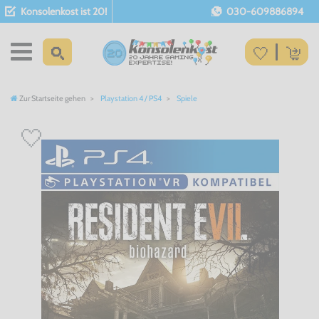
Konsolenkost ist 20!
030-609886894
Zur Startseite gehen
Playstation 4 / PS4
Spiele