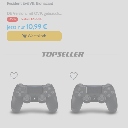
Resident Evil VII: Biohazard
DE Version, mit OVP, gebraucht, USK18
bisher
12,99 €
-15%
10,99 €
jetzt
nur
Warenkorb
TOPSELLER