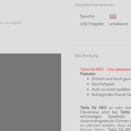
Produktinformationen
Sprache:
num o.ä. möglich)
USK Freigabe:
unbekannt
Beschreibung
Tetris für
NES
- Das absolute 
Features:
Einfach und doch geni
Das Kultspiel
Auch zu zweit spielbar
Aufregendes Puzzle G
Tetris
für
NES
ist sehr ei
Cleverness sind bei
Tetri
rechteckigen Spielfeld
zusammengesetzte Formen mü
so platziert werden, dass s
Reihen bilden.
Tetris für
N