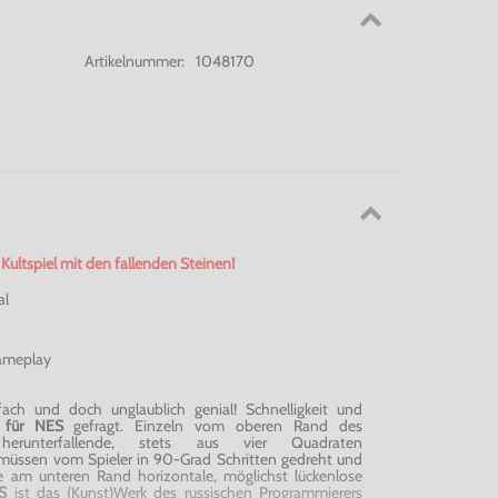
Artikelnummer:
1048170
Kultspiel mit den fallenden Steinen!
al
ameplay
nfach und doch unglaublich genial! Schnelligkeit und
s für
NES
gefragt. Einzeln vom oberen Rand des
s herunterfallende, stets aus vier Quadraten
ssen vom Spieler in 90-Grad Schritten gedreht und
ie am unteren Rand horizontale, möglichst lückenlose
ES
ist das (Kunst)Werk des russischen Programmierers