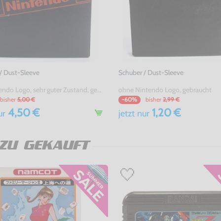
/ Dust-Sleeve
Schuber / Dust-Sleeve
mit Nintendo Logo, sehr guter Zustand, gebraucht
ohne Nintendo Logo, gebraucht
bisher
5,00 €
bisher
2,99 €
-60%
4,50 €
1,20 €
ur
jetzt
nur
ZU GEKAUFT