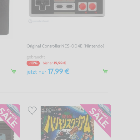
Original Controller NES-004E [Nintendo]
gebraucht
bisher
19,99 €
-10%
17,99 €
jetzt
nur