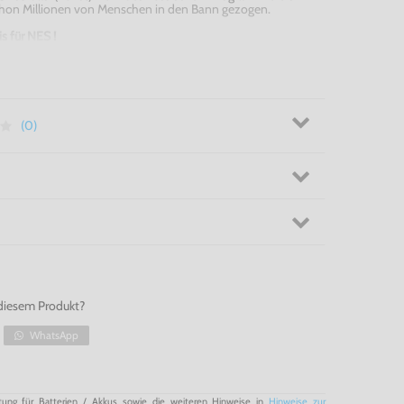
hon Millionen von Menschen in den Bann gezogen.
is für
NES
!
(0)
diesem Produkt?
WhatsApp
tung für Batterien / Akkus sowie die weiteren Hinweise in
Hinweise zur