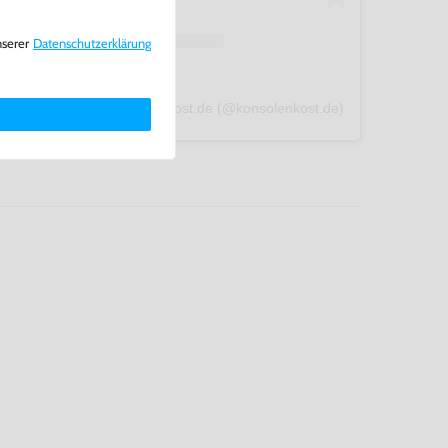
nserer
Daten­schutz­erklärung
A post shared by konsolenkost.de (@konsolenkost.de)