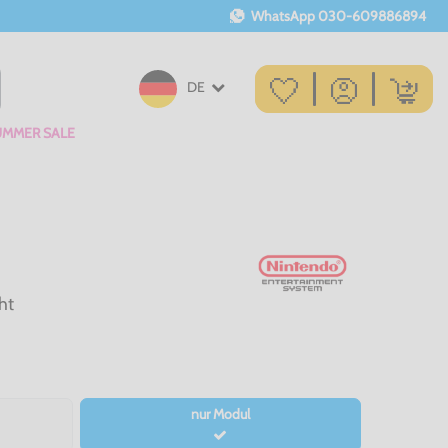
WhatsApp
030-609886894
DE
UMMER SALE
ht
nur Modul