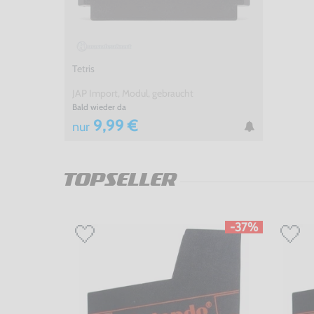
Tetris
JAP Import, Modul, gebraucht
Bald wieder da
9,99 €
nur
TOPSELLER
-37%