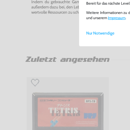
Indem du gebrauchte Games und Konsolen bei uns kau
Bereit für das nächste Leve
außerdem dazu bei, den Lebenszyklus von Konsolen und
wertvolle Ressourcen zu schonen und Abfall zu vermeiden
Weitere Informationen zu 
und unserem
Impressum
.
Nur Notwendige
Zuletzt angesehen