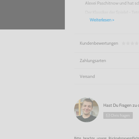
Alexei
Paschitnow
und hat sc
Der Klassiker der Spiele! - Tetr
Weiterlesen >
Kundenbewertungen
Zahlungsarten
Versand
Hast Du Fragen zu 
Chris fragen
Bitte beachte unsere Rücknahmeverpflich