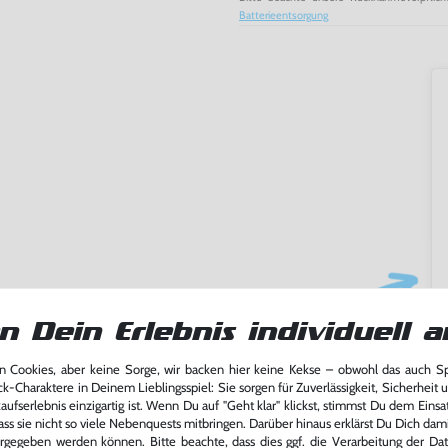
Batterieentsorgung
n Dein Erlebnis individuell a
ming-Fans und neue Entdecker
 Cookies, aber keine Sorge, wir backen hier keine Kekse – obwohl das auch 
lerlebnis genießen kannst,
ck-Charaktere in Deinem Lieblingsspiel: Sie sorgen für Zuverlässigkeit, Sicherheit 
tatt von unseren Fachkräften
ufserlebnis einzigartig ist. Wenn Du auf "Geht klar" klickst, stimmst Du dem Einsatz
arf repariert.
ass sie nicht so viele Nebenquests mitbringen. Darüber hinaus erklärst Du Dich dam
rgegeben werden können. Bitte beachte, dass dies ggf. die Verarbeitung der Da