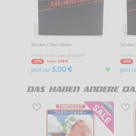
Schuber / Dust-Sleeve
Schuber 
mit Nintendo Logo, gebraucht
bisher
7,99 €
-37%
-10%
5,00 €
jetzt
nur
jetzt
n
DAS HABEN ANDERE DA