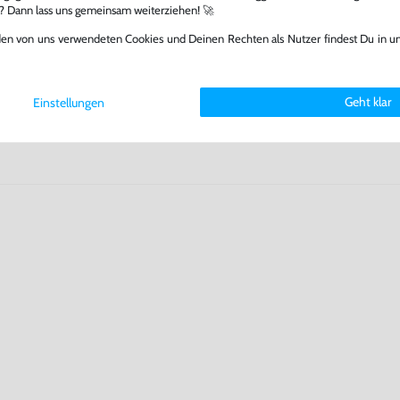
fst oder verkaufst, trägst du
l? Dann lass uns gemeinsam weiterziehen! 🚀
 Games zu verlängern und damit
.
den von uns verwendeten Cookies und Deinen Rechten als Nutzer findest Du in u
Geht klar
Einstellungen