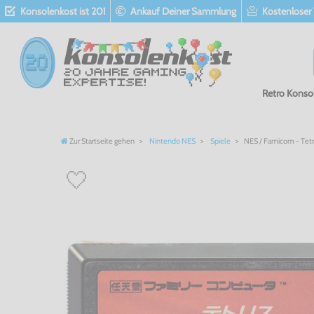
Konsolenkost ist 20!
Ankauf Deiner Sammlung
Kostenloser
Retro Konso
Zur Startseite gehen
Nintendo NES
Spiele
NES / Famicom - Tetri