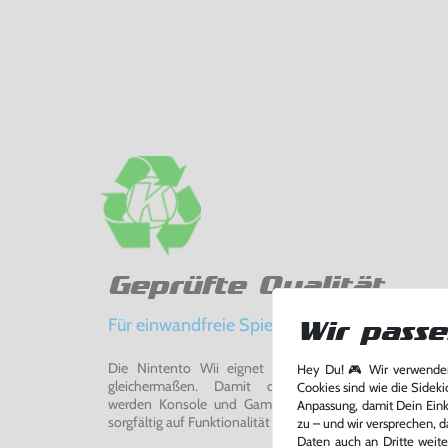
Geprüfte Qualität
Für einwandfreie Spielerlebnisse
Wir passe
Die Nintento Wii eignet sich perfekt für Retro-Ga
Hey Du! 🎮 Wir verwenden
gleichermaßen. Damit du ein einwandfreies Spie
Cookies sind wie die Sideki
werden Konsole und Game in unserer Reparatur-Werks
Anpassung, damit Dein Einka
sorgfältig auf Funktionalität getestet, gereinigt und bei Bed
zu – und wir versprechen, d
Daten auch an Dritte weite