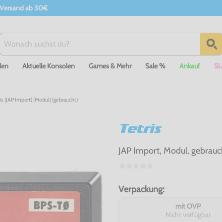
 Versand ab 30€
len
Aktuelle Konsolen
Games & Mehr
Sale %
Ankauf
S
s (JAP Import) (Modul) (gebraucht)
Tetris
JAP Import, Modul, gebrauc
Verpackung:
mit OVP
Nicht verfügbar