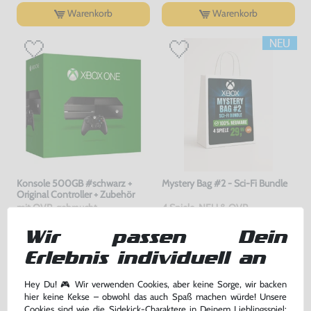
Warenkorb
Warenkorb
Konsole 500GB #schwarz +
Mystery Bag #2 - Sci-Fi Bundle
Original Controller + Zubehör
mit OVP, gebraucht
4 Spiele, NEU & OVP
Wir passen Dein
189,99 €
29,99 €
nur
nur
Erlebnis individuell an
Warenkorb
Warenkorb
Hey Du! 🎮 Wir verwenden Cookies, aber keine Sorge, wir backen
hier keine Kekse – obwohl das auch Spaß machen würde! Unsere
DAS HABEN ANDERE DAZU
Cookies sind wie die Sidekick-Charaktere in Deinem Lieblingsspiel: