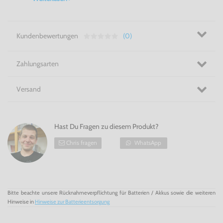
der Spielspaß niemals aufhört. Der neue
Erweiterungsanschluss unterstützt höhere
Datenübertragungsraten, was zum Beispiel die Qualität der
Sprachübertragung bei Nutzung eines kompatiblen
Headsets
steigert. Mit dem
Xbox
One Controller
erhältst
Kundenbewertungen
(0)
Du also in jedem Fall eine technische Innovation!
Mehr als nur ein Controller! -
Xbox
One Controller!
Zahlungsarten
Versand
Hast Du Fragen zu diesem Produkt?
Chris fragen
WhatsApp
Bitte beachte unsere Rücknahmeverpflichtung für Batterien / Akkus sowie die weiteren
Hinweise in
Hinweise zur Batterieentsorgung