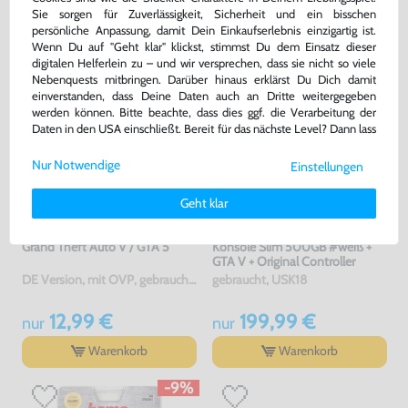
Sie sorgen für Zuverlässigkeit, Sicherheit und ein bisschen
GEKAUFT
persönliche Anpassung, damit Dein Einkaufserlebnis einzigartig ist.
Wenn Du auf "Geht klar" klickst, stimmst Du dem Einsatz dieser
digitalen Helferlein zu – und wir versprechen, dass sie nicht so viele
Nebenquests mitbringen. Darüber hinaus erklärst Du Dich damit
einverstanden, dass Deine Daten auch an Dritte weitergegeben
werden können. Bitte beachte, dass dies ggf. die Verarbeitung der
Daten in den USA einschließt. Bereit für das nächste Level? Dann lass
uns gemeinsam weiterziehen! 🚀
Nur Notwendige
Einstellungen
Weitere Informationen zu den von uns verwendeten Cookies und
Deinen Rechten als Nutzer findest Du in unserer
Daten­schutz­
Geht klar
erklärung
und unserem
Impressum
.
Grand Theft Auto V / GTA 5
Konsole Slim 500GB #weiß +
GTA V + Original Controller
DE Version, mit OVP, gebraucht, USK18
gebraucht, USK18
12,99 €
199,99 €
nur
nur
Warenkorb
Warenkorb
-9%