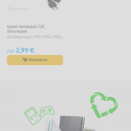
Kabel: Netzkabel / DE
Stromkabel
für Dreamcast / PS1 / PS2 / PS3 / PS4 / Saturn / Xbox / 3DO, ohne OVP, NEU
2,99 €
nur
Warenkorb