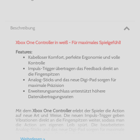
Beschreibung
Xbox
One Controller in weiß - Für maximales Spielgefühl!
Features:
Kabelloser Komfort, perfekte Ergonomie und volle
Kontrolle
Impuls-Trigger übertragen das Feedback direkt an
die Fingerspitzen
Analog-Sticks und das neue
Digi-Pad
sorgen für
maximale Präzision
Erweiterungsanschluss unterstützt höhere
Datenübertragungsraten
Mit dem
Xbox
One Controller
erlebt der Spieler die Action
auf neue Art und Weise. Die neuen Impuls-Trigger geben
Vibrationen direkt an die Fingerspitzen weiter, sodass man
die Action am eigenen Leib spürt. Die bearbeiteten
Analog-Sticks und das neue
Digi-Pad
sorgen für maximale
Präzision. Der
Xbox
One Controller
, unter dessen Haube
40 Neuerungen stecken, liegt perfekt in der Hand, sodass
Weiterlesen >