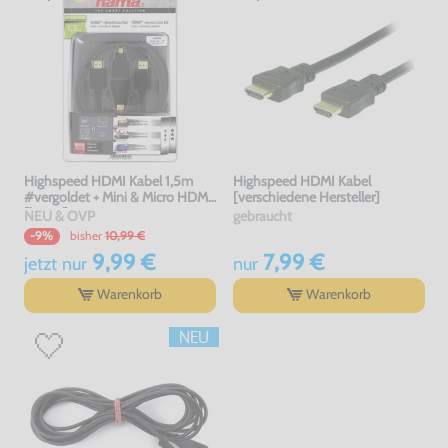
Highspeed HDMI Kabel 1,5m
Highspeed HDMI Kabel
#vergoldet + Mini & Micro HDMI
[verschiedene Hersteller]
[hama]
NEU & OVP
gebraucht
bisher
10,99 €
-9%
9,99 €
7,99 €
jetzt
nur
nur
Warenkorb
Warenkorb