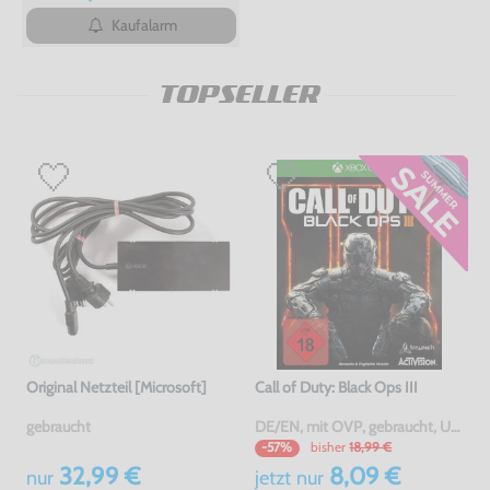
Kaufalarm
TOPSELLER
Original Netzteil [Microsoft]
Call of Duty: Black Ops III
gebraucht
DE/EN, mit OVP, gebraucht, USK18
bisher
18,99 €
-57%
32,99 €
8,09 €
nur
jetzt
nur