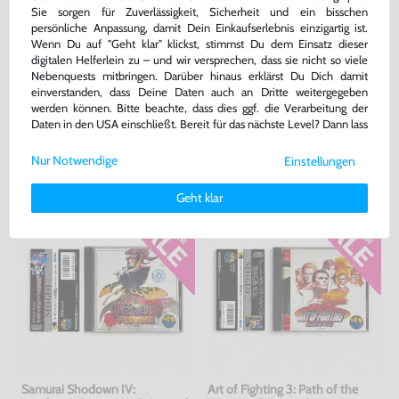
Sie sorgen für Zuverlässigkeit, Sicherheit und ein bisschen
persönliche Anpassung, damit Dein Einkaufserlebnis einzigartig ist.
Wenn Du auf "Geht klar" klickst, stimmst Du dem Einsatz dieser
digitalen Helferlein zu – und wir versprechen, dass sie nicht so viele
Garou Densetsu 3: Road to the
Samurai Spirits 2 / Samurai
Nebenquests mitbringen. Darüber hinaus erklärst Du Dich damit
Final Victory + Spinecard
Shodown 2 + Spinecard
einverstanden, dass Deine Daten auch an Dritte weitergegeben
JAP Version, mit OVP, gebraucht, NEUWERTIG
JAP Version, mit OVP, gebraucht, NEUWERTIG
werden können. Bitte beachte, dass dies ggf. die Verarbeitung der
bisher
49,99 €
bisher
44,99 €
-10%
-10%
Daten in den USA einschließt. Bereit für das nächste Level? Dann lass
44,99 €
40,49 €
uns gemeinsam weiterziehen! 🚀
jetzt
nur
jetzt
nur
Nur Notwendige
Einstellungen
Weitere Informationen zu den von uns verwendeten Cookies und
Warenkorb
Warenkorb
Deinen Rechten als Nutzer findest Du in unserer
Daten­schutz­
Geht klar
erklärung
und unserem
Impressum
.
Samurai Shodown IV:
Art of Fighting 3: Path of the