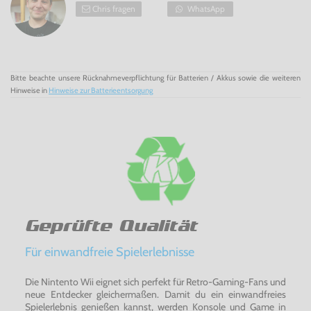
7 MB hatte. Das reichte nicht aus, um die wesentlich
Chris fragen
WhatsApp
größeren Spiele im Speicher zu halten, wodurch ständig
nachgeladen werden musste.
Hol Dir noch heute eine der seltenen Retro Konsolen! Das
Neo Geo CD ist eine echte Rarität!
Bitte beachte unsere Rücknahmeverpflichtung für Batterien / Akkus sowie die weiteren
Hinweise in
Hinweise zur Batterieentsorgung
Geprüfte Qualität
Für einwandfreie Spielerlebnisse
Die Nintento Wii eignet sich perfekt für Retro-Gaming-Fans und
neue Entdecker gleichermaßen. Damit du ein einwandfreies
Spielerlebnis genießen kannst, werden Konsole und Game in