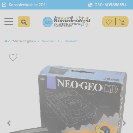
Konsolenkost ist 20!
030-609886894
Zur Startseite gehen
Neo Geo CD
Konsolen