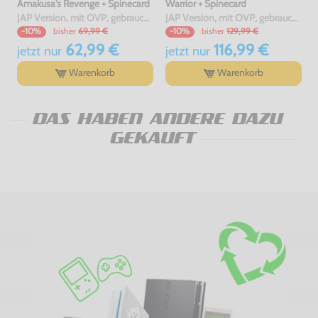
Amakusa's Revenge + Spinecard
Warrior + Spinecard
JAP Version, mit OVP, gebraucht, NEUWERTIG
JAP Version, mit OVP, gebraucht, NEUWERTIG
bisher
69,99 €
bisher
129,99 €
-10%
-10%
62,99 €
116,99 €
jetzt
nur
jetzt
nur
Warenkorb
Warenkorb
DAS HABEN ANDERE DAZU
GEKAUFT