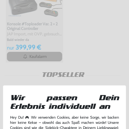
Konsole #Toploader Var. 2 + 2
Original Controller
JAP Import, mit OVP, gebraucht, NEUWERTIG
Bald wieder da
399,99 €
nur
Kaufalarm
TOPSELLER
Wir passen Dein
Erlebnis individuell an
Hey Du! 🎮 Wir verwenden Cookies, aber keine Sorge, wir backen
hier keine Kekse – obwohl das auch Spaß machen würde! Unsere
Cookies sind wie die Sidekick-Charaktere in Deinem Lieblingsspiel: