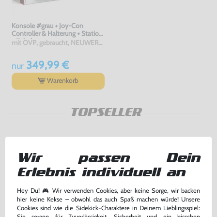
Konsole #grau + Joy-Con
Controller & Halterung + Station
+ Zubehör
mit OVP, gebraucht, NEUWERTIG
349,99 €
nur
Warenkorb
TOPSELLER
Wir passen Dein
Erlebnis individuell an
Hey Du! 🎮 Wir verwenden Cookies, aber keine Sorge, wir backen
hier keine Kekse – obwohl das auch Spaß machen würde! Unsere
Cookies sind wie die Sidekick-Charaktere in Deinem Lieblingsspiel:
Sie sorgen für Zuverlässigkeit, Sicherheit und ein bisschen