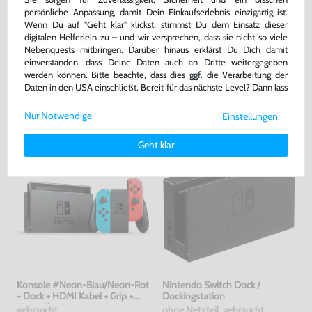
persönliche Anpassung, damit Dein Einkaufserlebnis einzigartig ist.
Wenn Du auf "Geht klar" klickst, stimmst Du dem Einsatz dieser
Original Netzteil / USB-C
Original Pro Controller
digitalen Helferlein zu – und wir versprechen, dass sie nicht so viele
Ladekabel
Nebenquests mitbringen. Darüber hinaus erklärst Du Dich damit
ohne OVP, NEU
ohne USB-Ladekabel, gebraucht
einverstanden, dass Deine Daten auch an Dritte weitergegeben
werden können. Bitte beachte, dass dies ggf. die Verarbeitung der
Daten in den USA einschließt. Bereit für das nächste Level? Dann lass
32,99 €
39,99 €
nur
nur
uns gemeinsam weiterziehen! 🚀
Warenkorb
Warenkorb
Nur Notwendige
Einstellungen
Weitere Informationen zu den von uns verwendeten Cookies und
Deinen Rechten als Nutzer findest Du in unserer
Daten­schutz­
Geht klar
erklärung
und unserem
Impressum
.
Konsole #Neon-Blau/Neon-Rot
Nintendo Switch Dock /
+ Dock + HDMI Kabel + Grip +
Dockingstation
Netzteil
gebraucht
ohne Netzteil, gebraucht