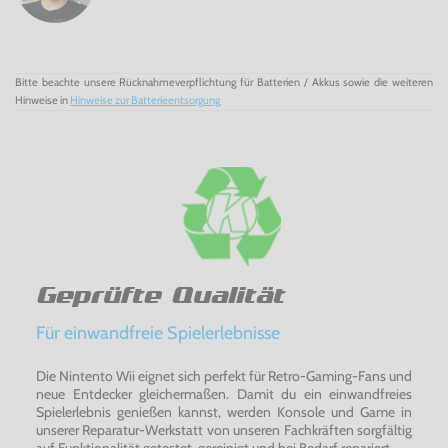
Joy-Con-Halterung
, mit der sich beide
Joy-Con
zu einem
Controller verbinden lassen, ein Satz
JoyCon-
Handgelenksschlaufen
, eine Nintendo Switch-Station, in
der die Konsole steckt, wenn sie mit dem Fernseher
verbunden ist, ein
HDMI-Kabel
sowie ein Netzteil.
Bitte beachte unsere Rücknahmeverpflichtung für Batterien / Akkus sowie die weiteren
Nintendo Switch Konsole
ist in zwei
stylischen
Versionen
erhältlich: eine mit einem Satz grauer
Joy-Con
und eine, in
Hinweise in
Hinweise zur Batterieentsorgung
der die beiden Controller in Neon-Rot und in Neon-Blau
gehalten sind.
Spiele: wo, wann und mit wem Du willst! - Die Nintendo
Switch Konsole Grau
Geprüfte Qualität
Für einwandfreie Spielerlebnisse
Die Nintento Wii eignet sich perfekt für Retro-Gaming-Fans und
neue Entdecker gleichermaßen. Damit du ein einwandfreies
Spielerlebnis genießen kannst, werden Konsole und Game in
unserer Reparatur-Werkstatt von unseren Fachkräften sorgfältig
auf Funktionalität getestet, gereinigt und bei Bedarf repariert.