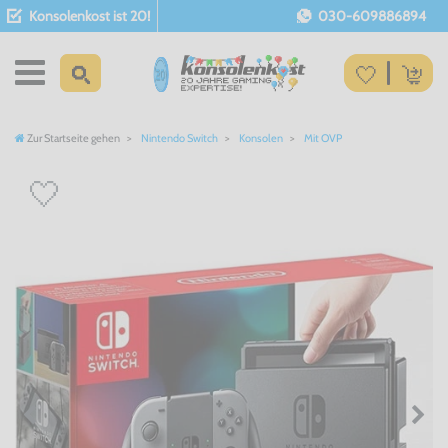
Konsolenkost ist 20!
030-609886894
Zur Startseite gehen
Nintendo Switch
Konsolen
Mit OVP