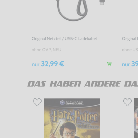
Original Netzteil / USB-C Ladekabel
Original 
ohne OVP, NEU
ohne US
32,99 €
39
nur
nur
DAS HABEN ANDERE DA