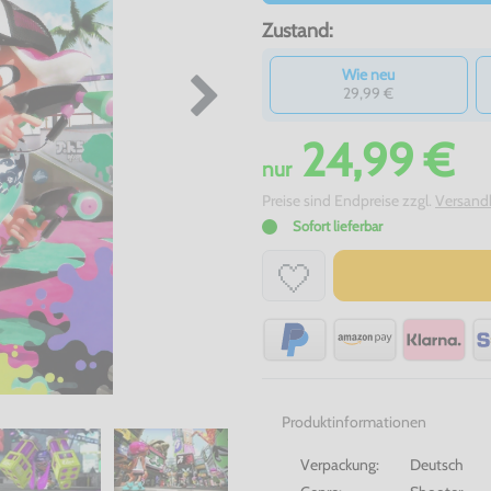
Zustand:
Wie neu
29,99 €
24,99 €
nur
Preise sind Endpreise zzgl.
Versand
Sofort lieferbar
Produktinformationen
Verpackung:
Deutsch