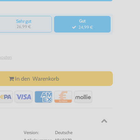
Gut
Sehr gut
26,99 €
24,99 €
kosten
In den
Warenkorb
Version:
Deutsche