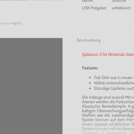
Genre:
Shooter
USK Freigabe:
unbekannt
num o.ä. möglich)
Beschreibung
Splatoon
2 für Nintendo Swit
Features:
Tob Dich aus in neuen
Wähle unterschiedliche
Ständige Updates auch
Die Inklinge sind zurück! Mi
Arenen werden die Farbschlac
Klassische Revierkämpfe 4-
kultigen
Überraschungserfolg
Waffen wie die zweihändigen
Spieler können auf dem Fer
einem separat erhältlichen 
Spieler können mit der Bewegu
Splatoon
2 unterstützt lok