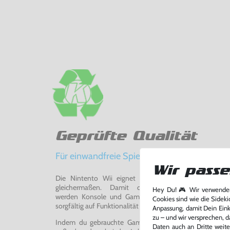
Geprüfte Qualität
Für einwandfreie Spielerlebnisse
Wir passe
Die Nintento Wii eignet sich perfekt für Retro-Ga
gleichermaßen. Damit du ein einwandfreies Spie
Hey Du! 🎮 Wir verwenden
werden Konsole und Game in unserer Reparatur-Werks
Cookies sind wie die Sideki
sorgfältig auf Funktionalität getestet, gereinigt und bei Bed
Anpassung, damit Dein Einka
zu – und wir versprechen, d
Indem du gebrauchte Games und Konsolen bei uns kau
Daten auch an Dritte weite