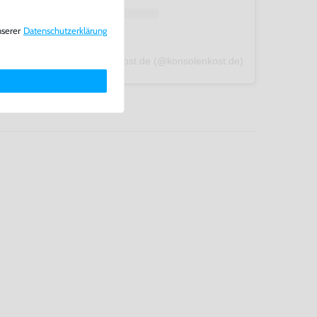
nserer
Daten­schutz­erklärung
A post shared by konsolenkost.de (@konsolenkost.de)