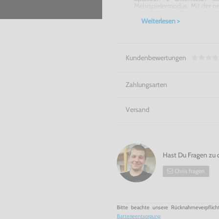
Mehrspielermodus. Mit der 
beim fröhlichen Tinteverkle
Auch nach der Veröffe
Weiterlesen >
Ausrüstungsgegenstände und W
Die bunteste Schlacht aller Ze
Kundenbewertungen
Zahlungsarten
Versand
Hast Du Fragen zu 
Chris fragen
Bitte beachte unsere Rücknahmeverpflich
Batterieentsorgung