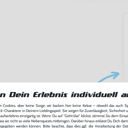
n Dein Erlebnis individuell a
ming-Fans und neue Entdecker
lerlebnis genießen kannst,
 Cookies, aber keine Sorge, wir backen hier keine Kekse – obwohl das auch 
tatt von unseren Fachkräften
ck-Charaktere in Deinem Lieblingsspiel: Sie sorgen für Zuverlässigkeit, Sicherheit 
arf repariert.
ufserlebnis einzigartig ist. Wenn Du auf "Geht klar" klickst, stimmst Du dem Einsatz
ass sie nicht so viele Nebenquests mitbringen. Darüber hinaus erklärst Du Dich dam
fst oder verkaufst, trägst du
rgegeben werden können. Bitte beachte, dass dies ggf. die Verarbeitung der Da