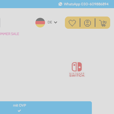
WhatsApp
030-609886894
DE
UMMER SALE
mit OVP