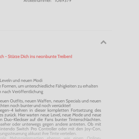
Artikelnummer:
1069379
ch - Stürze Dich ins neonbunte Treiben!
Leveln
und neuen Modi
 Formen, um unterschiedliche Fähigkeiten zu erhalten
 nach Veröffentlichung
t neuen Outfits, neuen Waffen, neuen Specials und neuen
hten noch bunter und noch verrückter!
gegen-4 kehren in dieser kompletten Fortsetzung des
es
zurück. Hier warten neue Level, neue Mode und neue
 Duo-Kleckser auf die Fans bunter Tintenschlachten.
nseher oder unterwegs gegen andere antreten. Ob mit
Nintendo Switch Pro Controller oder mit den
Joy-Con
,
ngssteuerung akkurat ihre Tinte verteilen.
ale Mehrspielerpartien ebenso wie einen Online-