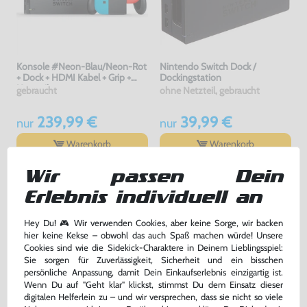
Konsole #Neon-Blau/Neon-Rot
Nintendo Switch Dock /
+ Dock + HDMI Kabel + Grip +
Dockingstation
Netzteil
gebraucht
ohne Netzteil, gebraucht
239,99 €
39,99 €
nur
nur
Warenkorb
Warenkorb
Wir passen Dein
DAS HABEN ANDERE DAZU
Erlebnis individuell an
GEKAUFT
Hey Du! 🎮 Wir verwenden Cookies, aber keine Sorge, wir backen
hier keine Kekse – obwohl das auch Spaß machen würde! Unsere
Cookies sind wie die Sidekick-Charaktere in Deinem Lieblingsspiel:
Sie sorgen für Zuverlässigkeit, Sicherheit und ein bisschen
persönliche Anpassung, damit Dein Einkaufserlebnis einzigartig ist.
Wenn Du auf "Geht klar" klickst, stimmst Du dem Einsatz dieser
digitalen Helferlein zu – und wir versprechen, dass sie nicht so viele