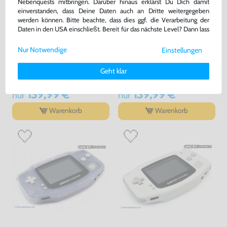
Nebenquests mitbringen. Darüber hinaus erklärst Du Dich damit
einverstanden, dass Deine Daten auch an Dritte weitergegeben
werden können. Bitte beachte, dass dies ggf. die Verarbeitung der
Daten in den USA einschließt. Bereit für das nächste Level? Dann lass
uns gemeinsam weiterziehen! 🚀
Nur Notwendige
Einstellungen
Konsole #lila - purple
Konsole #pink - rosa / Clear Red
Weitere Informationen zu den von uns verwendeten Cookies und
Deinen Rechten als Nutzer findest Du in unserer
Daten­schutz­
gebraucht
gebraucht
Geht klar
erklärung
und unserem
Impressum
.
139,99 €
139,99 €
nur
nur
Warenkorb
Warenkorb