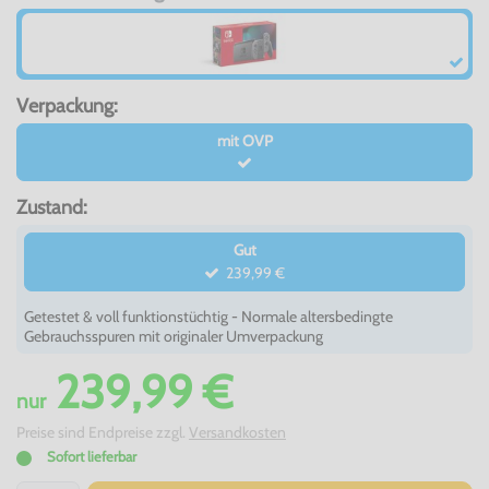
Verpackung:
mit OVP
Zustand:
Gut
239,99 €
Getestet & voll funktionstüchtig - Normale altersbedingte
Gebrauchsspuren mit originaler Umverpackung
239,99 €
nur
Preise sind Endpreise zzgl.
Versandkosten
Sofort lieferbar