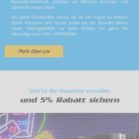
Reparatur-Werkstatt schenken wir defekten Konsolen und
Games ein neues Leben.
Als Game-Fachhändler stehen wir dir bei Fragen zu Verkauf
deiner Konsolen und Games sowie bei der Auswahl deines
neuen Lieblingsartikels zur Seite. Schreib uns gerne bei
WhatsApp unter 030-609886894.
Mehr über uns
Jetzt für den Newsletter anmelden
und 5% Rabatt sichern