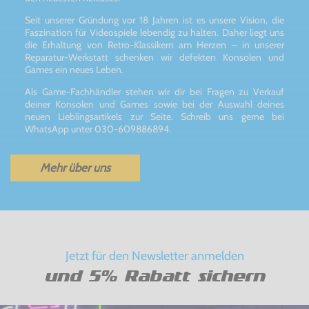
Seit unserer Gründung vor 18 Jahren ist es unsere Vision, die
Faszination für Videospiele lebendig zu halten. Daher liegt uns
die Erhaltung von Retro-Klassikern am Herzen – in unserer
Reparatur-Werkstatt schenken wir defekten Konsolen und
Games ein neues Leben.
Als Game-Fachhändler stehen wir dir bei Fragen zu Verkauf
deiner Konsolen und Games sowie bei der Auswahl deines
neuen Lieblingsartikels zur Seite. Schreib uns gerne bei
WhatsApp unter 030-609886894.
Mehr über uns
Jetzt für den Newsletter anmelden
und 5% Rabatt sichern