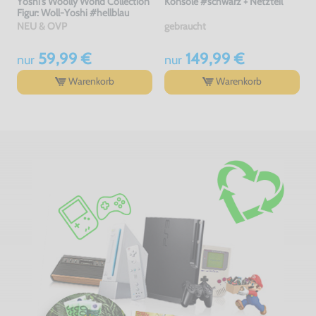
Yoshi's Woolly World Collection
Konsole #schwarz + Netzteil
Figur: Woll-Yoshi #hellblau
NEU & OVP
gebraucht
59,99 €
149,99 €
nur
nur
Warenkorb
Warenkorb