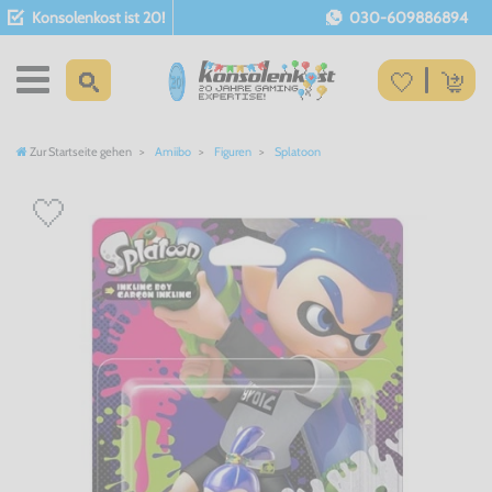
Konsolenkost ist 20!
030-609886894
Zur Startseite gehen
Amiibo
Figuren
Splatoon