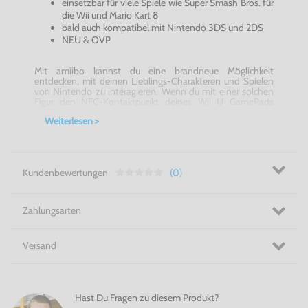
einsetzbar für viele Spiele wie Super Smash Bros. für
die Wii und Mario Kart 8
bald auch kompatibel mit Nintendo 3DS und 2DS
NEU & OVP
Mit amiibo kannst du eine brandneue Möglichkeit
entdecken, mit deinen Lieblings-Charakteren und Spielen
von Nintendo zu interagieren. Wenn du mit einer solchen
Figur den NFC-Kontaktpunkt deines Wii U GamePads
berührst, während du bestimmte Spiele spielst, werden die
Weiterlesen >
auf dem Chip befindlichen Daten in das jeweilige Spiel
übertragen und auf verschiedenste Weise genutzt.
Außerdem werden die Daten deiner Figur beim Spielen
aktualisiert. So wird dein amiibo einzigartig!
Kundenbewertungen
(0)
Amiibo - Inkling Junge
- Verbinden, verbessern und
sammeln!
Zahlungsarten
Versand
Hast Du Fragen zu diesem Produkt?