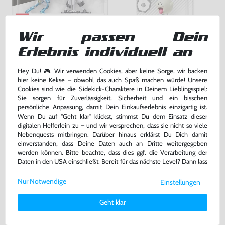
Wir passen Dein
Metroid Dread Doppelpack:
Super Mario Collection Figur: Buu
Erlebnis individuell an
Samus und E.M.M.I.
Huu
NEU & OVP
NEU & OVP
Hey Du! 🎮 Wir verwenden Cookies, aber keine Sorge, wir backen
hier keine Kekse – obwohl das auch Spaß machen würde! Unsere
39,99 €
24,99 €
nur
nur
Cookies sind wie die Sidekick-Charaktere in Deinem Lieblingsspiel:
Sie sorgen für Zuverlässigkeit, Sicherheit und ein bisschen
Warenkorb
Warenkorb
persönliche Anpassung, damit Dein Einkaufserlebnis einzigartig ist.
Wenn Du auf "Geht klar" klickst, stimmst Du dem Einsatz dieser
digitalen Helferlein zu – und wir versprechen, dass sie nicht so viele
Nebenquests mitbringen. Darüber hinaus erklärst Du Dich damit
einverstanden, dass Deine Daten auch an Dritte weitergegeben
werden können. Bitte beachte, dass dies ggf. die Verarbeitung der
Daten in den USA einschließt. Bereit für das nächste Level? Dann lass
uns gemeinsam weiterziehen! 🚀
Nur Notwendige
Einstellungen
Weitere Informationen zu den von uns verwendeten Cookies und
Deinen Rechten als Nutzer findest Du in unserer
Daten­schutz­
Geht klar
erklärung
und unserem
Impressum
.
Animal Crossing Amiibokarte
Animal Crossing Collection