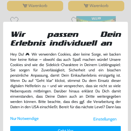
Warenkorb
Warenkorb
Wir passen Dein
Erlebnis individuell an
Hey Du! 🎮 Wir verwenden Cookies, aber keine Sorge, wir backen
hier keine Kekse – obwohl das auch Spaß machen würde! Unsere
Cookies sind wie die Sidekick-Charaktere in Deinem Lieblingsspiel:
Sie sorgen für Zuverlässigkeit, Sicherheit und ein bisschen
persönliche Anpassung, damit Dein Einkaufserlebnis einzigartig ist.
Konsole 32 GB #schwarz +
Mario Kart 8
Wenn Du auf "Geht klar" klickst, stimmst Du dem Einsatz dieser
Tablet + Zubehör
digitalen Helferlein zu – und wir versprechen, dass sie nicht so viele
gebraucht
DE Version, mit OVP, gebraucht
Nebenquests mitbringen. Darüber hinaus erklärst Du Dich damit
einverstanden, dass Deine Daten auch an Dritte weitergegeben
259,99 €
24,99 €
nur
nur
werden können. Bitte beachte, dass dies ggf. die Verarbeitung der
Daten in den USA einschließt. Bereit für das nächste Level? Dann lass
Warenkorb
Warenkorb
uns gemeinsam weiterziehen! 🚀
Nur Notwendige
Einstellungen
Weitere Informationen zu den von uns verwendeten Cookies und
Deinen Rechten als Nutzer findest Du in unserer
Daten­schutz­
DAS HABEN ANDERE DAZU
Geht klar