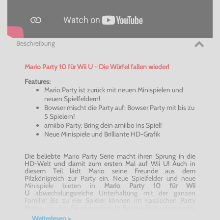
Beschreibung
Mario Party 10 für Wii U - Die Würfel fallen wieder!
Features:
Mario Party ist zurück mit neuen Minispielen und
neuen Spielfeldern!
Bowser
mischt die Party auf:
Bowser
Party mit bis zu
5 Spielern!
amiibo
Party: Bring dein
amiibo
ins Spiel!
Neue Minispiele und Brilliante HD-Grafik
Die beliebte Mario Party Serie macht ihren Sprung in die
HD-Welt und damit zum ersten Mal auf Wii U! Auch in
diesem Teil lädt Mario seine Freunde aus dem
Pilzkönigreich zur Party ein. Neue Spielfelder und neue
Minispiele bieten in
Mario Party 10 für Wii
U
abwechslungsreiche Unterhaltung mit der ganzen
Familie! Bis zu vier Spieler können im klassischen Party
Modus um den Sieg kämpfen. In
Bowser
Party können bis
zu 5 Spieler antreten.
Mario Party 10 für Wii
Weiterlesen >