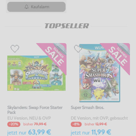
Kaufalarm
TOPSELLER
Skylanders: Swap Force Starter
Super Smash Bros.
Pack
EU Version, NEU & OVP
DE Version, mit OVP, gebraucht
bisher
79,99 €
bisher
12,99 €
-20%
-8%
63,99 €
11,99 €
jetzt
nur
jetzt
nur