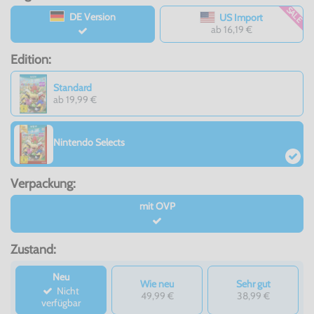
SALE
DE Version
US Import
ab 16,19 €
Edition:
Standard
ab 19,99 €
Nintendo Selects
Verpackung:
mit OVP
Zustand:
Neu
Wie neu
Sehr gut
Nicht
49,99 €
38,99 €
verfügbar