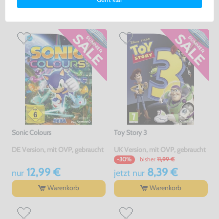
erklärung
und unserem
Impressum
.
GEKAUFT
Sonic Colours
Toy Story 3
DE Version, mit OVP, gebraucht
UK Version, mit OVP, gebraucht
bisher
11,99 €
-30%
12,99 €
8,39 €
nur
jetzt
nur
Warenkorb
Warenkorb