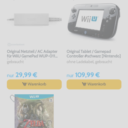
Original Netzteil / AC Adapter
Original Tablet / Gamepad
für WiiU GamePad WUP-011
Controller #schwarz [Nintendo]
[Nintendo]
gebraucht
ohne Ladekabel, gebraucht
29,99 €
109,99 €
nur
nur
Warenkorb
Warenkorb