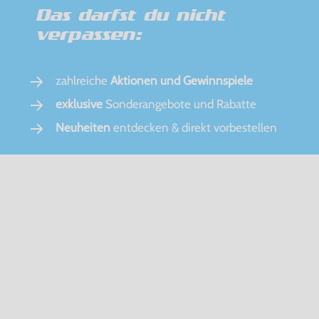
Das darfst du nicht
verpassen:
zahlreiche
Aktionen und Gewinnspiele
exklusive
Sonderangebote und Rabatte
Neuheiten
entdecken & direkt vorbestellen