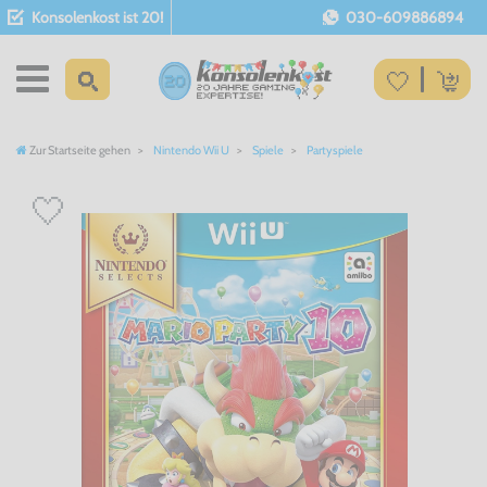
Konsolenkost ist 20!
030-609886894
Zur Startseite gehen
Nintendo Wii U
Spiele
Partyspiele