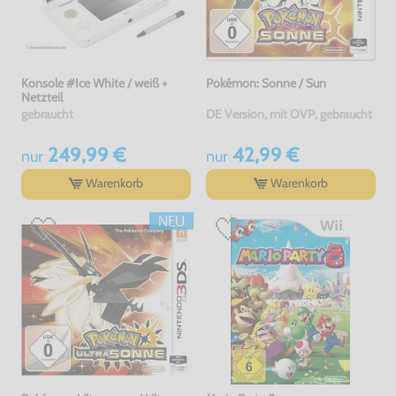
Konsole #Ice White / weiß +
Pokémon: Sonne / Sun
Netzteil
gebraucht
DE Version, mit OVP, gebraucht
249,99 €
42,99 €
nur
nur
Warenkorb
Warenkorb