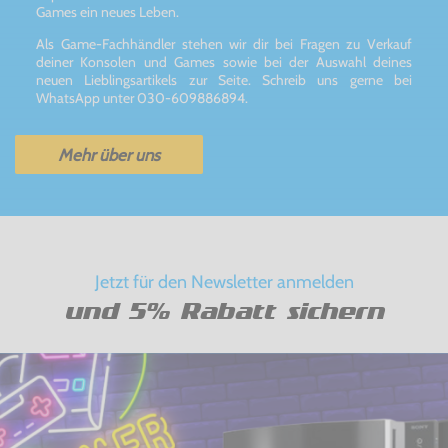
Games ein neues Leben.
Als Game-Fachhändler stehen wir dir bei Fragen zu Verkauf
deiner Konsolen und Games sowie bei der Auswahl deines
neuen Lieblingsartikels zur Seite. Schreib uns gerne bei
WhatsApp unter 030-609886894.
Mehr über uns
Jetzt für den Newsletter anmelden
und 5% Rabatt sichern