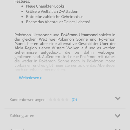
Features:
Neue Charakter-Looks!
Größere Vielfalt an Z-Attacken
Entdecke zahlreiche Geheimnisse
Erlebe das Abenteuer Deines Lebens!
Pokémon Ultrasonne und
Pokémon Ultramond
spielen in
der gleichen Welt wie Pokémon Sonne und Pokémon
Mond, bieten aber eine alternative Geschichte: Über der
Alola-Region ziehen düstere Wolken auf und es werden
Geheimnisse aufgedeckt, die bis dahin verborgen
geblieben sind. Außerdem sind neue Pokémon mit dabei,
die weder in Pokémon Sonne noch in Pokémon Mond
vorkamen und es gibt neue Elemente, die das Abenteuer
noch unterhaltsamer machen.
Weiterlesen >
Fange sie alle! - Pokémon Ultramond für Nintendo 3DS!
Kundenbewertungen
(0)
Zahlungsarten