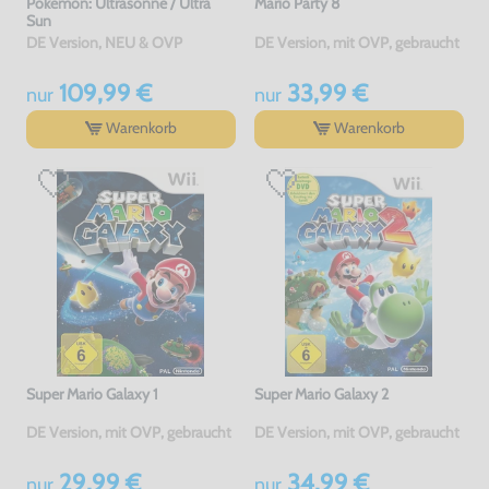
Pokémon: Ultrasonne / Ultra
Mario Party 8
Sun
DE Version, NEU & OVP
DE Version, mit OVP, gebraucht
109,99 €
33,99 €
nur
nur
Warenkorb
Warenkorb
Super Mario Galaxy 1
Super Mario Galaxy 2
DE Version, mit OVP, gebraucht
DE Version, mit OVP, gebraucht
29,99 €
34,99 €
nur
nur