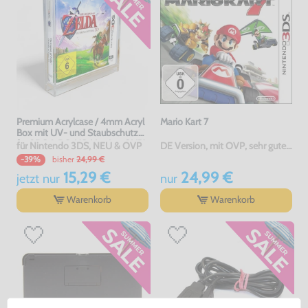
Premium Acrylcase / 4mm Acryl
Mario Kart 7
Box mit UV- und Staubschutz
für 3DS & DS-US-Version OVP's
für Nintendo 3DS, NEU & OVP
DE Version, mit OVP, sehr guter Zustand, gebraucht
bisher
24,99 €
-39%
15,29 €
24,99 €
jetzt
nur
nur
Warenkorb
Warenkorb