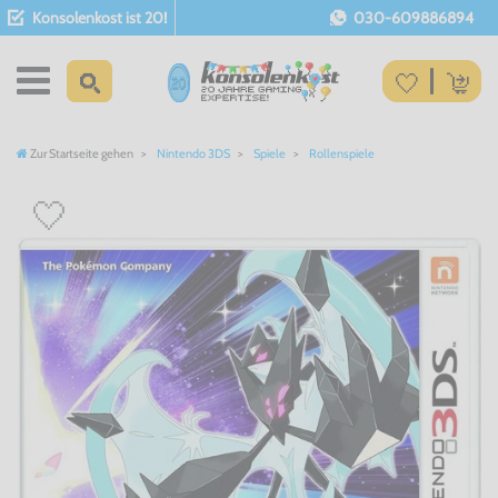
Konsolenkost ist 20!
030-609886894
Zur Startseite gehen
Nintendo 3DS
Spiele
Rollenspiele