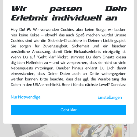
Wir passen Dein
Erlebnis individuell an
Original Nintendo Docking
USB Transfer- / Ladekabel
Hey Du! 🎮 Wir verwenden Cookies, aber keine Sorge, wir backen
Station / Ladestation / Charging
[Dritthersteller]
hier keine Kekse – obwohl das auch Spaß machen würde! Unsere
gebraucht
gebraucht
Cookies sind wie die Sidekick-Charaktere in Deinem Lieblingsspiel:
bisher
8,99 €
bisher
2,99 €
-60%
-70%
Sie sorgen für Zuverlässigkeit, Sicherheit und ein bisschen
3,60 €
0,90 €
jetzt
nur
jetzt
nur
persönliche Anpassung, damit Dein Einkaufserlebnis einzigartig ist.
Wenn Du auf "Geht klar" klickst, stimmst Du dem Einsatz dieser
Warenkorb
Warenkorb
digitalen Helferlein zu – und wir versprechen, dass sie nicht so viele
Nebenquests mitbringen. Darüber hinaus erklärst Du Dich damit
einverstanden, dass Deine Daten auch an Dritte weitergegeben
werden können. Bitte beachte, dass dies ggf. die Verarbeitung der
DAS HABEN ANDERE DAZU
Daten in den USA einschließt. Bereit für das nächste Level? Dann lass
GEKAUFT
uns gemeinsam weiterziehen! 🚀
Nur Notwendige
Einstellungen
Weitere Informationen zu den von uns verwendeten Cookies und
Deinen Rechten als Nutzer findest Du in unserer
Daten­schutz­
Geht klar
erklärung
und unserem
Impressum
.