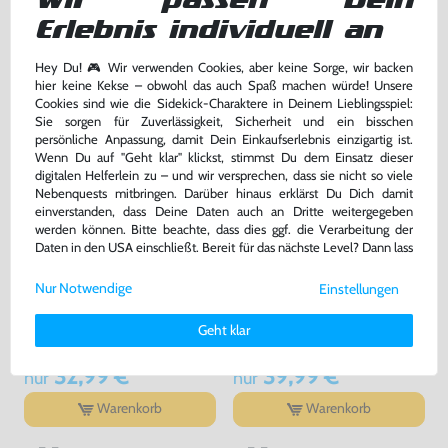
Wir passen Dein
TOPSELLER
Erlebnis individuell an
Hey Du! 🎮 Wir verwenden Cookies, aber keine Sorge, wir backen
hier keine Kekse – obwohl das auch Spaß machen würde! Unsere
Cookies sind wie die Sidekick-Charaktere in Deinem Lieblingsspiel:
Sie sorgen für Zuverlässigkeit, Sicherheit und ein bisschen
persönliche Anpassung, damit Dein Einkaufserlebnis einzigartig ist.
Wenn Du auf "Geht klar" klickst, stimmst Du dem Einsatz dieser
digitalen Helferlein zu – und wir versprechen, dass sie nicht so viele
Nebenquests mitbringen. Darüber hinaus erklärst Du Dich damit
einverstanden, dass Deine Daten auch an Dritte weitergegeben
werden können. Bitte beachte, dass dies ggf. die Verarbeitung der
Daten in den USA einschließt. Bereit für das nächste Level? Dann lass
uns gemeinsam weiterziehen! 🚀
Nur Notwendige
Einstellungen
Original Netzteil / USB-C
Original Pro Controller
Weitere Informationen zu den von uns verwendeten Cookies und
Ladekabel
Deinen Rechten als Nutzer findest Du in unserer
Daten­schutz­
Geht klar
ohne OVP, NEU
ohne USB-Ladekabel, gebraucht
erklärung
und unserem
Impressum
.
32,99 €
39,99 €
nur
nur
Warenkorb
Warenkorb