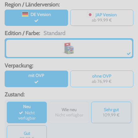
Region / Länderversion:
DE Version
JAP Version
ab 99,99 €
Edition / Farbe:
Standard
Verpackung:
mit OVP
ohne OVP
ab 76,99 €
Zustand:
Neu
Wie neu
Sehr gut
Nicht
Nicht verfügbar
109,99 €
verfügbar
Gut