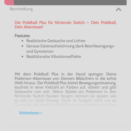
Beschreibung
Der Pokéball Plus für Nintendo Switch – Dein Pokéball,
Dein Abenteuer!
Features:
Realistische Geräusche und Lichter
Genaue Datenaufzeichnung dank Beschleunigungs-
und Gyrosensor
Realitätsnahe Vibrationseffekte
Mit dem Pokéball Plus in der Hand springen Deine
Pokémon-Abenteuer von Deinem Bildschirm in die echte
Welt hinaus. Der Pokéball Plus bietet Bewegungssteuerung,
leuchtet in einer Vielzahl an Farben auf, vibriert und gibt
Geräusche von sich. Wenn Spieler ein Pokémon in den
Nintendo Switch-Spielen fangen, können sie spüren, wie
es sich im Gerät bewegt. Doch es fungiert nicht nur als
Controller. Mit dem Pokéball Plus können Spieler eines ihrer
Pokémon aus Pokémon: Let’s Go, Pikachu! oder Pokémon:
Weiterlesen >
Let’s Go, Evoli! mitnehmen, wenn sie in der realen Welt
unterwegs sind. So können sie mit ihren Lieblings-
Pokémon Zeit verbringen, selbst wenn sie das Spiel gerade
nicht spielen. Außerdem winken Trainern verschiedene