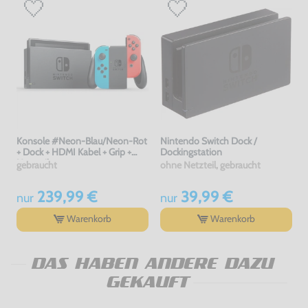
Konsole #Neon-Blau/Neon-Rot
Nintendo Switch Dock /
+ Dock + HDMI Kabel + Grip +
Dockingstation
Netzteil
gebraucht
ohne Netzteil, gebraucht
239,99 €
39,99 €
nur
nur
Warenkorb
Warenkorb
DAS HABEN ANDERE DAZU
GEKAUFT