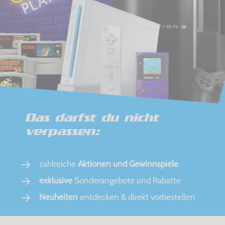
Das darfst du nicht
verpassen:
zahlreiche
Aktionen und Gewinnspiele
exklusive
Sonderangebote und Rabatte
Neuheiten
entdecken & direkt vorbestellen