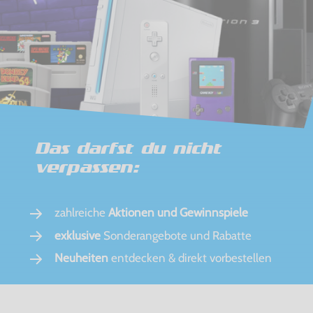
Das darfst du nicht
verpassen:
zahlreiche
Aktionen und Gewinnspiele
exklusive
Sonderangebote und Rabatte
Neuheiten
entdecken & direkt vorbestellen