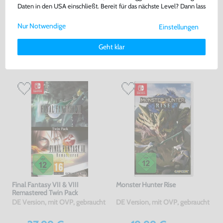
Daten in den USA einschließt. Bereit für das nächste Level? Dann lass
Warenkorb
Warenkorb
uns gemeinsam weiterziehen! 🚀
Nur Notwendige
Einstellungen
Weitere Informationen zu den von uns verwendeten Cookies und
Deinen Rechten als Nutzer findest Du in unserer
Daten­schutz­
DAS HABEN ANDERE DAZU
Geht klar
erklärung
und unserem
Impressum
.
GEKAUFT
Final Fantasy VII & VIII
Monster Hunter Rise
Remastered Twin Pack
DE Version, mit OVP, gebraucht
DE Version, mit OVP, gebraucht