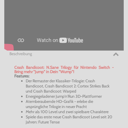
Beschreibung
Crash
Bandicoot
: N.Sane
Trilogy
für Nintendo Switch -
Bring mehr "Jump" in Dein "
Wump
"!
Features:
Der
Remaster
der Klassiker-Trilogie: Crash
Bandicoot
, Crash
Bandicoot
2:
Cortex
Strikes Back
und Crash
Bandicoot
:
Warped
Energiegeladener
Jump'n'Run
3D-Plattformer
Atemberaubende HD-Grafik - erlebe die
ursprüngliche Trilogie in neuer Pracht
Mehr als 100 Level und zwei spielbare Charaktere
Spiele das erste neue Crash
Bandicoot
Level seit 20
Jahren: Future
Tense