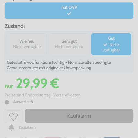
mit OVP
Zustand:
Gut
Wie neu
Sehr gut
Nicht
Nicht verfügbar
Nicht verfügbar
verfügbar
Getestet & voll funktionstüchtig - Normale altersbedingte
Gebrauchsspuren mit originaler Umverpackung
29,99 €
nur
Preise sind Endpreise zzgl.
Versandkosten
Ausverkauft
Kaufalarm
Kaufalarm