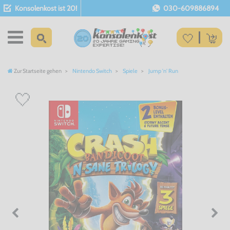
Konsolenkost ist 20!
030-609886894
Zur Startseite gehen
Nintendo Switch
Spiele
Jump 'n' Run