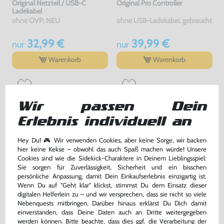
Original Netzteil / USB-C
Original Pro Controller
Ladekabel
ohne OVP, NEU
ohne USB-Ladekabel, gebraucht
32,99 €
39,99 €
nur
nur
Warenkorb
Warenkorb
Wir passen Dein
Erlebnis individuell an
Hey Du! 🎮 Wir verwenden Cookies, aber keine Sorge, wir backen
hier keine Kekse – obwohl das auch Spaß machen würde! Unsere
Cookies sind wie die Sidekick-Charaktere in Deinem Lieblingsspiel:
Sie sorgen für Zuverlässigkeit, Sicherheit und ein bisschen
persönliche Anpassung, damit Dein Einkaufserlebnis einzigartig ist.
Konsole #Neon-Blau/Neon-Rot
Nintendo Switch Dock /
Wenn Du auf "Geht klar" klickst, stimmst Du dem Einsatz dieser
+ Dock + HDMI Kabel + Grip +
Dockingstation
digitalen Helferlein zu – und wir versprechen, dass sie nicht so viele
Netzteil
gebraucht
ohne Netzteil, gebraucht
Nebenquests mitbringen. Darüber hinaus erklärst Du Dich damit
einverstanden, dass Deine Daten auch an Dritte weitergegeben
239,99 €
39,99 €
werden können. Bitte beachte, dass dies ggf. die Verarbeitung der
nur
nur