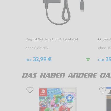
Original Netzteil / USB-C Ladekabel
Original 
ohne OVP, NEU
ohne US
32,99 €
39
nur
nur
DAS HABEN ANDERE DA