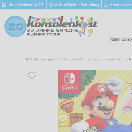
Konsolenkost ist 20!
Ankauf Deiner Sammlung
Kostenloser
Retro Konso
Zur Startseite gehen
Nintendo Switch
Spiele
Jump 'n' Run
Ni