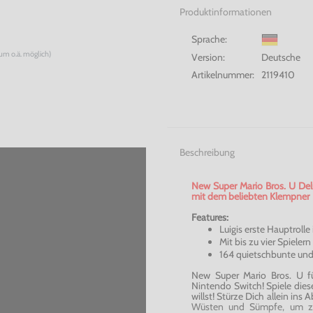
Produktinformationen
Sprache:
num o.ä. möglich)
Version:
Deutsche
Artikelnummer:
2119410
Beschreibung
New Super Mario Bros. U De
mit dem beliebten Klempner
Features:
Luigis erste Hauptrolle
Mit bis zu vier Spielern
164 quietschbunte und
New Super Mario Bros. U f
Nintendo Switch! Spiele die
willst! Stürze Dich allein in
Wüsten und Sümpfe, um zu