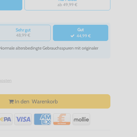
ab 49,99 €
Gut
Sehr gut
48,99 €
44,99 €
- Normale altersbedingte Gebrauchsspuren mit originaler
kosten
In den
Warenkorb