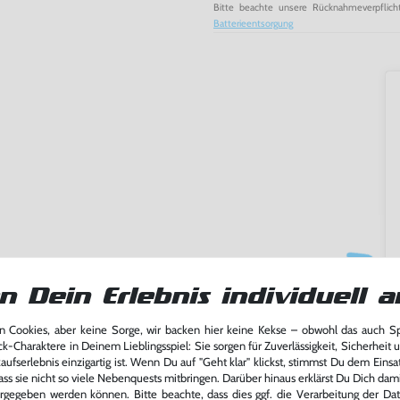
Bitte beachte unsere Rücknahmeverpflich
Batterieentsorgung
n Dein Erlebnis individuell a
 Cookies, aber keine Sorge, wir backen hier keine Kekse – obwohl das auch 
ming-Fans und neue Entdecker
ck-Charaktere in Deinem Lieblingsspiel: Sie sorgen für Zuverlässigkeit, Sicherheit 
lerlebnis genießen kannst,
ufserlebnis einzigartig ist. Wenn Du auf "Geht klar" klickst, stimmst Du dem Einsatz
tatt von unseren Fachkräften
ass sie nicht so viele Nebenquests mitbringen. Darüber hinaus erklärst Du Dich dam
arf repariert.
rgegeben werden können. Bitte beachte, dass dies ggf. die Verarbeitung der Da