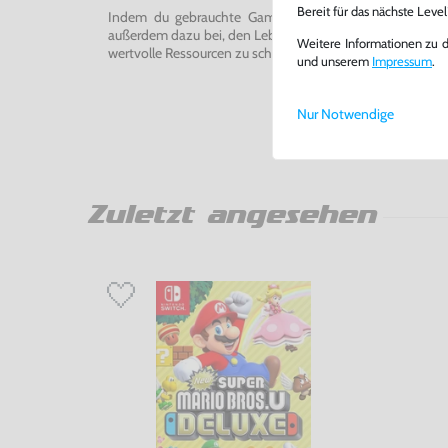
Bereit für das nächste Leve
Indem du gebrauchte Games und Konsolen bei uns kau
außerdem dazu bei, den Lebenszyklus von Konsolen und
Weitere Informationen zu 
wertvolle Ressourcen zu schonen und Abfall zu vermeiden
und unserem
Impressum
.
Nur Notwendige
Zuletzt angesehen