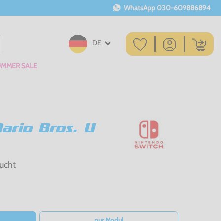
WhatsApp
030-609886894
DE
UMMER SALE
rio Bros. U
ucht
nur Modul