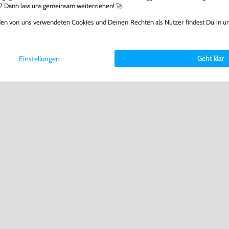
l? Dann lass uns gemeinsam weiterziehen! 🚀
fst oder verkaufst, trägst du
 Games zu verlängern und damit
den von uns verwendeten Cookies und Deinen Rechten als Nutzer findest Du in u
.
Geht klar
Einstellungen