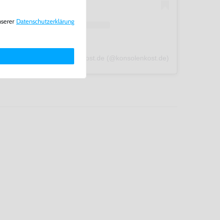
nserer
Daten­schutz­erklärung
A post shared by konsolenkost.de (@konsolenkost.de)