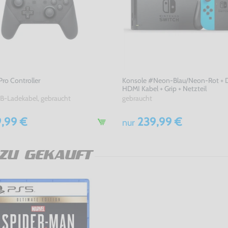
Pro Controller
Konsole #Neon-Blau/Neon-Rot + D
HDMI Kabel + Grip + Netzteil
B-Ladekabel, gebraucht
gebraucht
,99 €
239,99 €
nur
ZU GEKAUFT