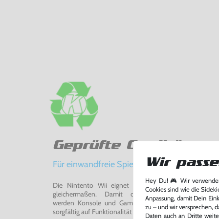
Geprüfte Qualität
Wir passe
Für einwandfreie Spielerlebnisse
Hey Du! 🎮 Wir verwenden
Die Nintento Wii eignet sich perfekt für Retro-Ga
Cookies sind wie die Sideki
gleichermaßen. Damit du ein einwandfreies Spie
Anpassung, damit Dein Einka
werden Konsole und Game in unserer Reparatur-Werks
zu – und wir versprechen, d
sorgfältig auf Funktionalität getestet, gereinigt und bei Bed
Daten auch an Dritte weite