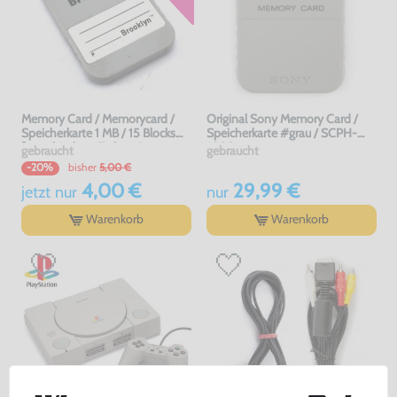
Memory Card / Memorycard /
Original Sony Memory Card /
Speicherkarte 1 MB / 15 Blocks
Speicherkarte #grau / SCPH-
[verschiedene Farben &
1020
gebraucht
gebraucht
Hersteller]
bisher
5,00 €
-20%
4,00 €
29,99 €
jetzt
nur
nur
Warenkorb
Warenkorb