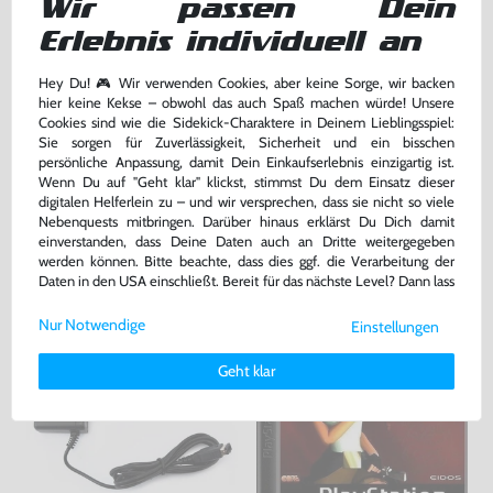
Wir passen Dein
Erlebnis individuell an
Konsole + Original Controller +
Zubehör Set: AV Cinchkabel &
Zubehör
Netzkabel
Hey Du! 🎮 Wir verwenden Cookies, aber keine Sorge, wir backen
sehr guter Zustand, gebraucht
gebraucht
hier keine Kekse – obwohl das auch Spaß machen würde! Unsere
Cookies sind wie die Sidekick-Charaktere in Deinem Lieblingsspiel:
139,99 €
7,99 €
nur
nur
Sie sorgen für Zuverlässigkeit, Sicherheit und ein bisschen
persönliche Anpassung, damit Dein Einkaufserlebnis einzigartig ist.
Warenkorb
Warenkorb
Wenn Du auf "Geht klar" klickst, stimmst Du dem Einsatz dieser
digitalen Helferlein zu – und wir versprechen, dass sie nicht so viele
Nebenquests mitbringen. Darüber hinaus erklärst Du Dich damit
DAS HABEN ANDERE DAZU
einverstanden, dass Deine Daten auch an Dritte weitergegeben
werden können. Bitte beachte, dass dies ggf. die Verarbeitung der
GEKAUFT
Daten in den USA einschließt. Bereit für das nächste Level? Dann lass
uns gemeinsam weiterziehen! 🚀
Nur Notwendige
Einstellungen
Weitere Informationen zu den von uns verwendeten Cookies und
Deinen Rechten als Nutzer findest Du in unserer
Daten­schutz­
Geht klar
erklärung
und unserem
Impressum
.