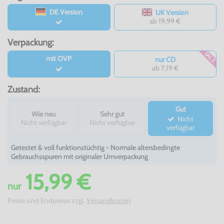
DE Version
UK Version
ab 19,99 €
Verpackung:
SALE
mit OVP
nur CD
ab 7,19 €
Zustand:
Gut
Wie neu
Sehr gut
Nicht
Nicht verfügbar
Nicht verfügbar
verfügbar
Getestet & voll funktionstüchtig - Normale altersbedingte
Gebrauchsspuren mit originaler Umverpackung
15,99 €
nur
Preise sind Endpreise zzgl.
Versandkosten