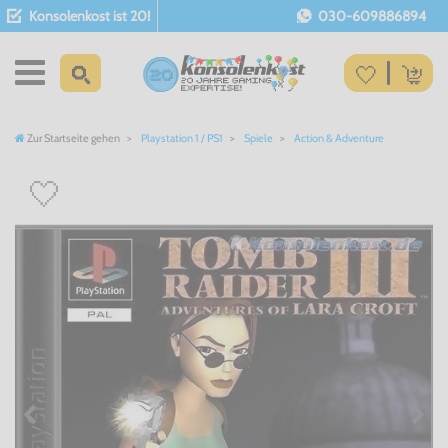
Konsolenkost ist 20!
030-609886894
Zur Startseite gehen
Playstation 1 / PS1
Spiele
Action & Adventure