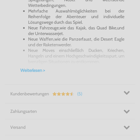
Wetterbedingungen.
Mehrfache Auswahlmöglichkeiten bei der
Reihenfolge der Abenteuer und individuelle
Lösungswege durch das Spiel.
Neue Fahrzeuge,wie das Kajak, das Quad Bike,und
der Unterwasserjet.
Neue Waffen,wie die Panzerfaust, die Desert Eagle
und der Raketenwerder.
Neue Moves einschließlich Ducken, Kriechen,
Hangeln und einem Hochgeschwindigkeitsspurt, um
brenzligen Situationen zu entkommen.
Weiterlesen >
Lara Croft kehrt zurück mit ihrem bisher gewagtesten
Abenteuer:
Tomb Raider 3
- Adventures of Lara Croft.
Begleiten Sie die Archäologin auf der Suche nach vier
rätselhaften Artefakten. Erkunden Sie mit Lara mystische
Kundenbewertungen
(5)
Stätten Indiens, unterirdische Gewölbe Londons und die
geheime Militärbasis Area 51 in der Wüste Nevadas. Folgen
Sie den Spuren der Artefakte ins ewige Eis der Antarktis
und auf eine Insel im Südpazifik. Neue Waffen, Fahrzeuge
Zahlungsarten
und Moves helfen Lara sich in
Tomb Raider 3
, gegen
finstere Gestalten zu wehren.
Versand
Action + Spannung pur! Tomb Raider 3 für die PS1!