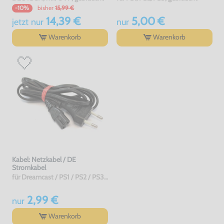
bisher
15,99 €
-10%
14,39 €
5,00 €
jetzt
nur
nur
Warenkorb
Warenkorb
Kabel: Netzkabel / DE
Stromkabel
für Dreamcast / PS1 / PS2 / PS3 / PS4 / Saturn / Xbox / 3DO, gebraucht
2,99 €
nur
Warenkorb