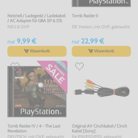
Netzteil / Ladegerät / Ladekabel
Tomb Raider II
/ AC Adapter für GBA SP & DS
NEU & OVP
DE Version, mit OVP, gebraucht
9,99 €
22,99 €
nur
nur
Warenkorb
Warenkorb
Tomb Raider IV / 4 - The Last
Original AV Cinchkabel / Cinch
Revelation
Kabel [Sony]
DEUTSCH, mit OVP, gebraucht
für PS1/PS2/PS3, gebraucht