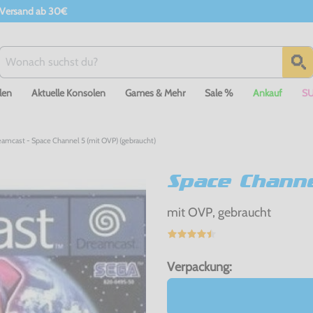
 Versand ab 30€
len
Aktuelle Konsolen
Games & Mehr
Sale %
Ankauf
S
amcast - Space Channel 5 (mit OVP) (gebraucht)
Space Channe
mit OVP, gebraucht
Verpackung: