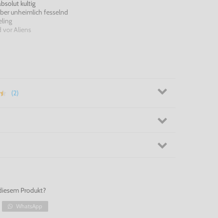
absolut kultig
ber unheimlich fesselnd
ling
 vor Aliens
 5
für die Dreamcast!
(2)
diesem Produkt?
WhatsApp