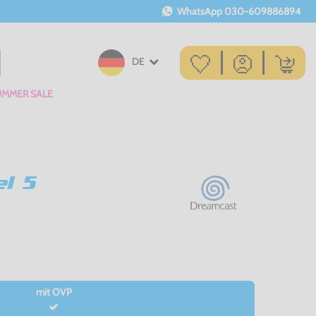
WhatsApp
030-609886894
DE
UMMER SALE
l 5
mit OVP