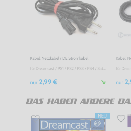
Kabel: Netzkabel / DE Stromkabel
Kabel: N
für Dreamcast / PS1 / PS2 / PS3 / PS4 / Saturn / Xbox / 3DO, gebraucht
2,99 €
2,
nur
nur
DAS HABEN ANDERE DA