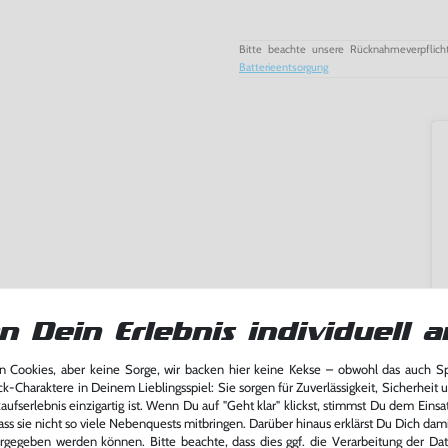
Bitte beachte unsere Rücknahmeverpflich
Batterieentsorgung
n Dein Erlebnis individuell a
 Cookies, aber keine Sorge, wir backen hier keine Kekse – obwohl das auch 
ck-Charaktere in Deinem Lieblingsspiel: Sie sorgen für Zuverlässigkeit, Sicherheit 
ufserlebnis einzigartig ist. Wenn Du auf "Geht klar" klickst, stimmst Du dem Einsatz
ming-Fans und neue Entdecker
ass sie nicht so viele Nebenquests mitbringen. Darüber hinaus erklärst Du Dich dam
lerlebnis genießen kannst,
rgegeben werden können. Bitte beachte, dass dies ggf. die Verarbeitung der Da