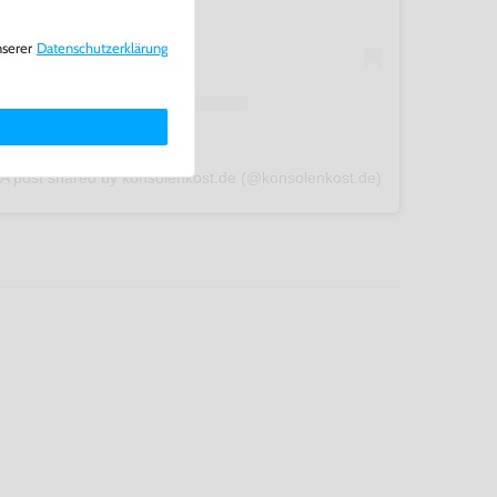
nserer
Daten­schutz­erklärung
A post shared by konsolenkost.de (@konsolenkost.de)