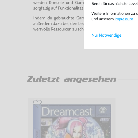
werden Konsole und Game in unserer Reparatur-Werks
Bereit für das nächste Leve
sorgfältig auf Funktionalität getestet, gereinigt und bei Bed
Weitere Informationen zu 
Indem du gebrauchte Games und Konsolen bei uns kau
und unserem
Impressum
.
außerdem dazu bei, den Lebenszyklus von Konsolen und
wertvolle Ressourcen zu schonen und Abfall zu vermeiden
Nur Notwendige
Zuletzt angesehen