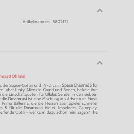
Artikelnummer:
5801471
cast! Oh lala!
la, der Space-Göttin und TV-Diva in
Space Channel 5
für
sen, aber funky Aliens in Grund und Boden, befreie ihre
 die Einschaltquoten für Ullalas Sender in den siebten
r die Dreamcast
ist eine Mischung aus Adventure, Musik
Prima Ballerina, die die Herzen aller Spieler schneller
el 5
für die Dreamcast
bietet fesselndes Gameplay,
werfende Optik - wer kann dazu schon nein sagen? The