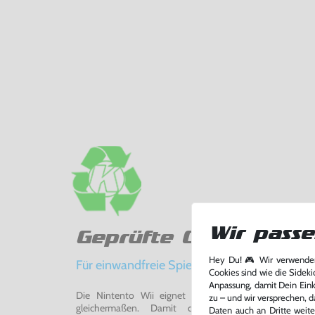
Wir passe
Geprüfte Qualität
Hey Du! 🎮 Wir verwenden
Für einwandfreie Spielerlebnisse
Cookies sind wie die Sideki
Anpassung, damit Dein Einka
Die Nintento Wii eignet sich perfekt für Retro-Ga
zu – und wir versprechen, d
gleichermaßen. Damit du ein einwandfreies Spie
Daten auch an Dritte weite