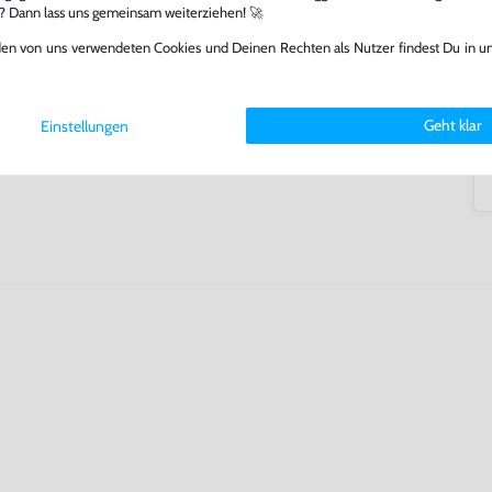
tatt von unseren Fachkräften
l? Dann lass uns gemeinsam weiterziehen! 🚀
arf repariert.
den von uns verwendeten Cookies und Deinen Rechten als Nutzer findest Du in u
fst oder verkaufst, trägst du
 Games zu verlängern und damit
.
Geht klar
Einstellungen