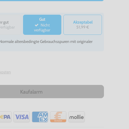
Gut
r gut
Akzeptabel
Nicht
verfügbar
51,99 €
verfügbar
- Normale altersbedingte Gebrauchsspuren mit originaler
kosten
Kaufalarm