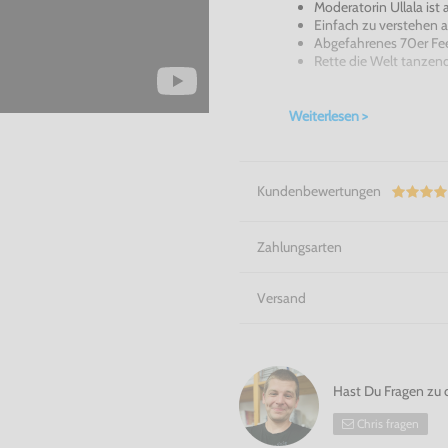
Moderatorin Ullala ist 
Einfach zu verstehen a
Abgefahrenes 70er Fee
Rette die Welt tanzend
Chu Chu Chu! Space Channel
Weiterlesen >
Kundenbewertungen
Zahlungsarten
Versand
Hast Du Fragen zu 
Chris fragen