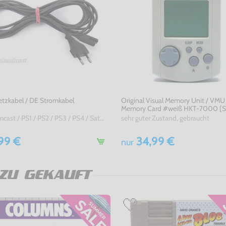
etzkabel / DE Stromkabel
Original Visual Memory Unit / VMU
Memory Card #weiß HKT-7000 [S
für Dreamcast / PS1 / PS2 / PS3 / PS4 / Saturn / Xbox / 3DO, ohne OVP, NEU
sehr guter Zustand, gebraucht
99 €
34,99 €
nur
ZU GEKAUFT