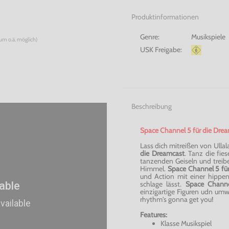
Produktinformationen
Genre:
Musikspiele
num o.ä. möglich)
USK Freigabe:
Beschreibung
Space Channel 5 für die Dream
Lass dich mitreißen von Ulla
die Dreamcast
. Tanz die fie
tanzenden Geiseln und treibe
Himmel.
Space Channel 5
fü
und Action mit einer hippen 
schlage lässt.
Space Chann
einzigartige Figuren udn um
rhythm's gonna get you!
Features:
Klasse Musikspiel