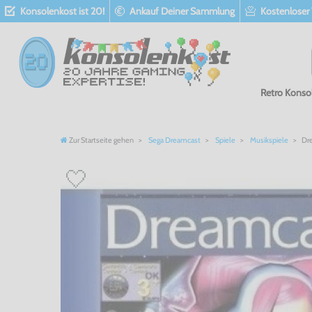
Konsolenkost ist 20!
Ankauf Deiner Sammlung
Kostenloser
Retro Konso
Zur Startseite gehen
Sega Dreamcast
Spiele
Musikspiele
Dre