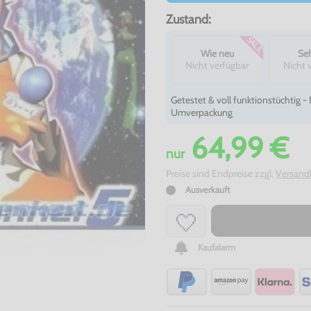
Zustand:
SALE
Wie neu
Seh
Nicht verfügbar
Nicht 
Getestet & voll funktionstüchtig 
Umverpackung
64,99 €
nur
Preise sind Endpreise zzgl.
Versand
Ausverkauft
Kaufalarm