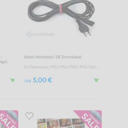
 -
Kabel: Netzkabel / DE Stromkabel
ega]
für Dreamcast / PS1 / PS2 / PS3 / PS4 / Saturn / Xbox / 3DO, NEU & OVP
5,00 €
nur