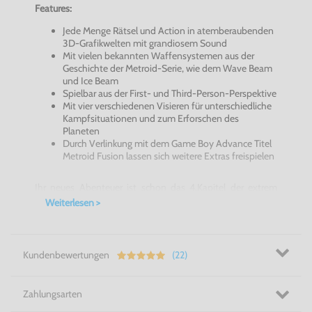
Features:
Jede Menge Rätsel und Action in atemberaubenden
3D-Grafikwelten mit grandiosem Sound
Mit vielen bekannten Waffensystemen aus der
Geschichte der Metroid-Serie, wie dem Wave Beam
und Ice Beam
Spielbar aus der First- und Third-Person-Perspektive
Mit vier verschiedenen Visieren für unterschiedliche
Kampfsituationen und zum Erforschen des
Planeten
Durch Verlinkung mit dem Game Boy Advance Titel
Metroid Fusion lassen sich weitere Extras freispielen
Ihr neues Abenteuer ist schon das 4.Kapitel der extrem
spannenden Story - und es beginnt in echter Metroid-
Weiterlesen >
Manier: Samus´Schiff dockt an ein gefährlich aussehendes
Raumschiff an. Auf dem Planeten Tallon IV geht´s dann
richtig zur Sache. Im Kampf gegen die fiesen Space Pirates
und auf der Suche nach den zwölf Artefakten muss die
Jägerin zeigen was sie drauf hat.
Metroid Prime für
Kundenbewertungen
(22)
GameCube
kombiniert großartiges Gameplay mit
faszinierenden 3D-Grafiken, die nahtlos zwischen First-
und Third-Person-Perspektive gewechselt werden können.
Zahlungsarten
Metroid Prime für GameCube - Samus kann in den Fights