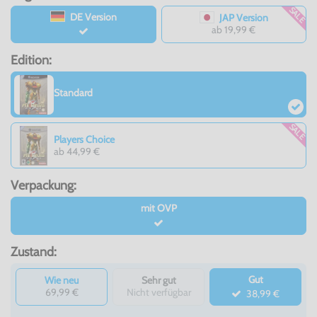
SALE
DE Version
JAP Version
ab 19,99 €
Edition:
Standard
SALE
Players Choice
ab 44,99 €
Verpackung:
mit OVP
Zustand:
Gut
Wie neu
Sehr gut
69,99 €
Nicht verfügbar
38,99 €