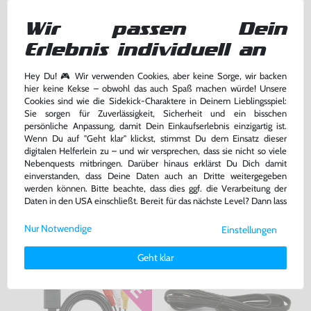
Wir passen Dein
Erlebnis individuell an
Hey Du! 🎮 Wir verwenden Cookies, aber keine Sorge, wir backen
Konsole #Neon-Rot/Neon-Blau
Original Nintendo 59
Memorycard / Speicherkarte
hier keine Kekse – obwohl das auch Spaß machen würde! Unsere
#grau DOL-008
Cookies sind wie die Sidekick-Charaktere in Deinem Lieblingsspiel:
mit OVP, sehr guter Zustand, gebraucht
gebraucht
Sie sorgen für Zuverlässigkeit, Sicherheit und ein bisschen
persönliche Anpassung, damit Dein Einkaufserlebnis einzigartig ist.
239,99 €
19,99 €
nur
nur
Wenn Du auf "Geht klar" klickst, stimmst Du dem Einsatz dieser
digitalen Helferlein zu – und wir versprechen, dass sie nicht so viele
Warenkorb
Warenkorb
Nebenquests mitbringen. Darüber hinaus erklärst Du Dich damit
einverstanden, dass Deine Daten auch an Dritte weitergegeben
werden können. Bitte beachte, dass dies ggf. die Verarbeitung der
DAS HABEN ANDERE DAZU
Daten in den USA einschließt. Bereit für das nächste Level? Dann lass
uns gemeinsam weiterziehen! 🚀
GEKAUFT
Nur Notwendige
Einstellungen
Weitere Informationen zu den von uns verwendeten Cookies und
Deinen Rechten als Nutzer findest Du in unserer
Daten­schutz­
Geht klar
erklärung
und unserem
Impressum
.