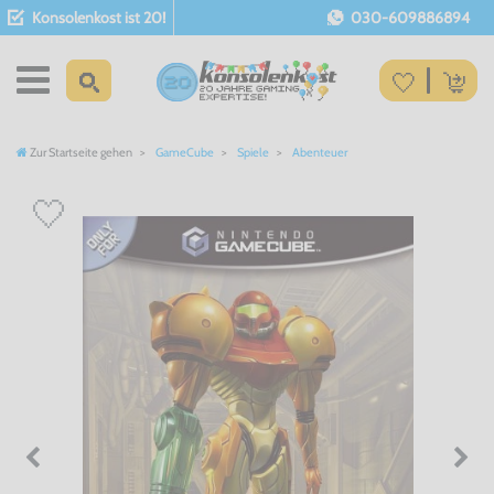
Konsolenkost ist 20!
030-609886894
Zur Startseite gehen
GameCube
Spiele
Abenteuer