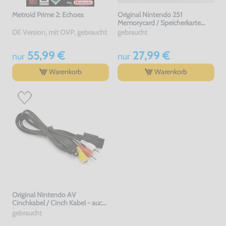
Metroid Prime 2: Echoes
Original Nintendo 251
Memorycard / Speicherkarte
#schwarz
DE Version, mit OVP, gebraucht
gebraucht
55,99 €
27,99 €
nur
nur
Warenkorb
Warenkorb
Original Nintendo AV
Cinchkabel / Cinch Kabel - auch
für SNES & N64
gebraucht