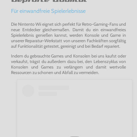
spielt auch Gamecube Spiele ab und ist damit
abwärtskompatibel - um das Spiel auf der Wii zu spielen
brauchen Sie weiterhin einen GameCube Controller und
Für einwandfreie Spielerlebnisse
eine GameCube Memory Card (die Wii hat dafür extra
Anschlüsse) - beides können sie natürlich bei uns erwerben.
Die Nintento Wii eignet sich perfekt für Retro-Gaming-Fans und
neue Entdecker gleichermaßen. Damit du ein einwandfreies
Spielerlebnis genießen kannst, werden Konsole und Game in
unserer Reparatur-Werkstatt von unseren Fachkräften sorgfältig
auf Funktionalität getestet, gereinigt und bei Bedarf repariert.
Indem du gebrauchte Games und Konsolen bei uns kaufst oder
verkaufst, trägst du außerdem dazu bei, den Lebenszyklus von
Konsolen und Games zu verlängern und damit wertvolle
Ressourcen zu schonen und Abfall zu vermeiden.