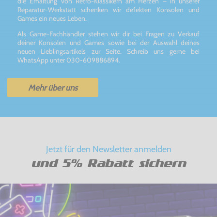
die Erhaltung von Retro-Klassikern am Herzen – in unserer
Reparatur-Werkstatt schenken wir defekten Konsolen und
Games ein neues Leben.
Als Game-Fachhändler stehen wir dir bei Fragen zu Verkauf
deiner Konsolen und Games sowie bei der Auswahl deines
neuen Lieblingsartikels zur Seite. Schreib uns gerne bei
WhatsApp unter 030-609886894.
Mehr über uns
Jetzt für den Newsletter anmelden
und 5% Rabatt sichern