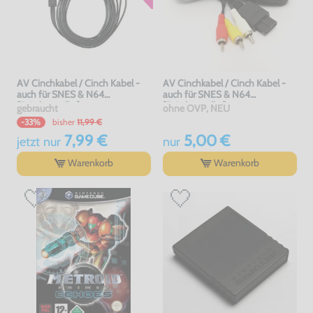
AV Cinchkabel / Cinch Kabel -
AV Cinchkabel / Cinch Kabel -
auch für SNES & N64
auch für SNES & N64
[Dritthersteller]
[Dritthersteller]
gebraucht
ohne OVP, NEU
bisher
11,99 €
-33%
7,99 €
5,00 €
jetzt
nur
nur
Warenkorb
Warenkorb