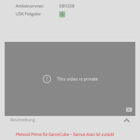
Artikelnummer:
5811238
USK Freigabe:
Beschreibung
Metroid Prime für GameCube - Samus Aran ist zurück!