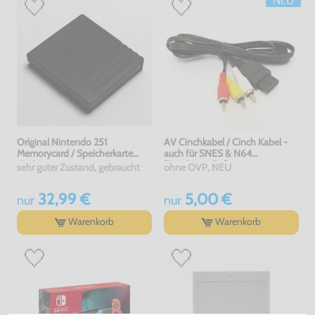
Original Nintendo 251
AV Cinchkabel / Cinch Kabel -
Memorycard / Speicherkarte
auch für SNES & N64
#schwarz
[Dritthersteller]
sehr guter Zustand, gebraucht
ohne OVP, NEU
32,99 €
5,00 €
nur
nur
Warenkorb
Warenkorb