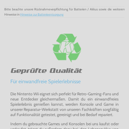
Gejagten wird - und zwar von sich selbst. Bis zu 4 Spieler
können sich an dieser atemberaubenden Herausforderung
beteiligen und dürfen dabei alle in die Rolle der Weltraum-
Bitte beachte unsere Rücknahmeverpflichtung für Batterien / Akkus sowie die weiteren
Amazone schlüpfen. Doch auch im klassischen
Hinweise in
Hinweise zur Batterieentsorgung
Singleplayer-Modus von
Metroid
Prime 2:
Echoes
für
Nintendo GameCube
bietet dieses Spiel eine Vielzahl
neuer Features. Neben dem neuen Planeten voller
unbekannter Gegner und Herausforderungen entdeckt
Samus völlig neue Fähigkeiten und Waffen für ihren
Kampfanzug. Mit diesen neuen Fähigkeiten kann Samus
die friedfertigen Lichtbewohner
Luminoth
vor den fiesen
Düsterlingen - den Ing - beschützen. Doch richtig
spannend wird es, wenn sich der schlimmste Gegner dieses
Games zeigt, ein unbekanntes und unheimliches Wesen,
das Samus' gesamte Kampferfahrung auf eine harte Probe
stellt.
Geprüfte Qualität
Erlebe das kultige Abenteuer! -
Metroid
Prime 2:
Echoes
für
Nintendo GameCube
Für einwandfreie Spielerlebnisse
Die Nintento Wii eignet sich perfekt für Retro-Gaming-Fans und
neue Entdecker gleichermaßen. Damit du ein einwandfreies
Spielerlebnis genießen kannst, werden Konsole und Game in
unserer Reparatur-Werkstatt von unseren Fachkräften sorgfältig
auf Funktionalität getestet, gereinigt und bei Bedarf repariert.
Indem du gebrauchte Games und Konsolen bei uns kaufst oder
verkaufst, trägst du außerdem dazu bei, den Lebenszyklus von