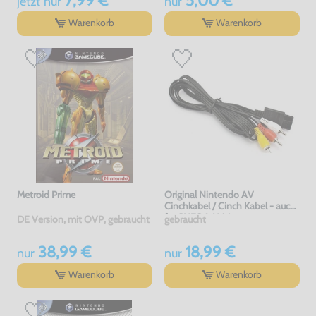
jetzt
nur
nur
Warenkorb
Warenkorb
Metroid Prime
Original Nintendo AV
Cinchkabel / Cinch Kabel - auch
für SNES & N64
DE Version, mit OVP, gebraucht
gebraucht
38,99 €
18,99 €
nur
nur
Warenkorb
Warenkorb