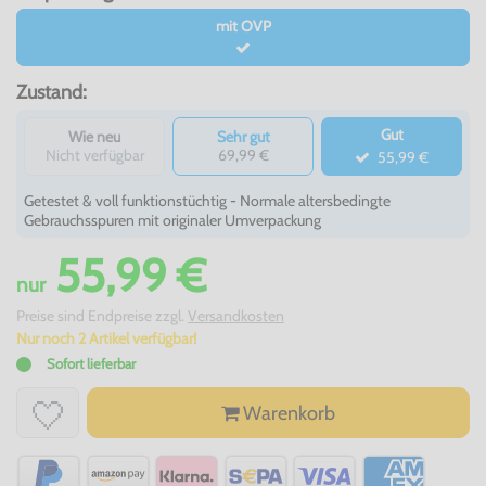
mit OVP
Zustand:
Gut
Wie neu
Sehr gut
Nicht verfügbar
69,99 €
55,99 €
Getestet & voll funktionstüchtig - Normale altersbedingte
Gebrauchsspuren mit originaler Umverpackung
55,99 €
nur
Preise sind Endpreise zzgl.
Versandkosten
Nur noch 2 Artikel verfügbar!
Sofort lieferbar
Warenkorb