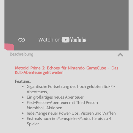
Beschreibung
Metroid
Prime 2:
Echoes
für Nintendo GameCube
-
Das
Kult-Abenteuer geht weiter!
Features:
Gigantische Fortsetzung des hoch gelobten
Sci-Fi-
Abenteuers
,
Ein großartiges neues Abenteuer
First-Person-Abenteuer mit
Third
Person
Morphball-Aktionen
Jede Menge neuer Power-Ups,
Visoren
und Waffen
Erstmals auch im Mehrspieler-Modus für bis zu 4
Spieler