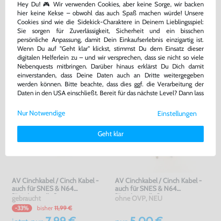
Hey Du! 🎮 Wir verwenden Cookies, aber keine Sorge, wir backen
Warenkorb
Warenkorb
hier keine Kekse – obwohl das auch Spaß machen würde! Unsere
Cookies sind wie die Sidekick-Charaktere in Deinem Lieblingsspiel:
Sie sorgen für Zuverlässigkeit, Sicherheit und ein bisschen
persönliche Anpassung, damit Dein Einkaufserlebnis einzigartig ist.
DAS HABEN ANDERE DAZU
Wenn Du auf "Geht klar" klickst, stimmst Du dem Einsatz dieser
GEKAUFT
digitalen Helferlein zu – und wir versprechen, dass sie nicht so viele
Nebenquests mitbringen. Darüber hinaus erklärst Du Dich damit
einverstanden, dass Deine Daten auch an Dritte weitergegeben
werden können. Bitte beachte, dass dies ggf. die Verarbeitung der
Daten in den USA einschließt. Bereit für das nächste Level? Dann lass
uns gemeinsam weiterziehen! 🚀
Nur Notwendige
Einstellungen
Weitere Informationen zu den von uns verwendeten Cookies und
Deinen Rechten als Nutzer findest Du in unserer
Daten­schutz­
Geht klar
erklärung
und unserem
Impressum
.
AV Cinchkabel / Cinch Kabel -
AV Cinchkabel / Cinch Kabel -
auch für SNES & N64
auch für SNES & N64
[Dritthersteller]
[Dritthersteller]
gebraucht
ohne OVP, NEU
bisher
11,99 €
-33%
7,99 €
5,00 €