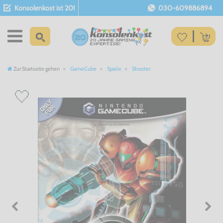
Konsolenkost ist 20!
030-609886894
Zur Startseite gehen
GameCube
Spiele
Shooter