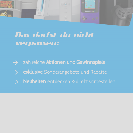
Das darfst du nicht
verpassen:
zahlreiche
Aktionen und Gewinnspiele
exklusive
Sonderangebote und Rabatte
Neuheiten
entdecken & direkt vorbestellen