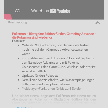
Beschreibung
Pokemon
- Blattgrüne Edition für den
GameBoy
Advance
-
die
Pokemon
sind wieder los!
Features:
Mehr als 200
Pokemon
, von denen viele bisher
noch nie auf dem Gameboy
Advance
zu sehen
waren
Kompatibel mit den Editionen Rubin und Saphir für
den Gameboy
Advance
und mit
Pokemon
Colosseum
für den
GameCube
.
Wireless-Adapter
ist
separat erhältlich
Updates für den
Pokedex
Detaillierte Spezialeffekte, wie Wasserspiegelungen,
Fußspuren und Kampfanimationen
Multiplayer-Funktionen für bis zu 4 Spieler
Und wieder einmal begeistert
Pokémon
mit einem neuen
Abenteuer in
Pokemon
- Blattgrüne Edition für den
GameBoy
Advance
. In der feuerroten oder blattgrünen
Edition, die in Japan nach 15 Wochen bereits mehr als 2,5