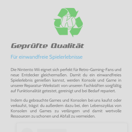
Pokemon
- Blattgrüne Edition für den
GameBoy
Advance
-
schnapp sie dir alle!
In unserem Shop finden Sie über 500
GameBoy
Advance
Spiele und viele weitere
GameBoy
Spiele (
GameBoy
Color
und
GameBoy
Classic
), die natürlich auch mit dem
GameBoy
Advance
(+ GBA SP) kompatibel sind.
Geprüfte Qualität
Für einwandfreie Spielerlebnisse
Die Nintento Wii eignet sich perfekt für Retro-Gaming-Fans und
neue Entdecker gleichermaßen. Damit du ein einwandfreies
Spielerlebnis genießen kannst, werden Konsole und Game in
unserer Reparatur-Werkstatt von unseren Fachkräften sorgfältig
auf Funktionalität getestet, gereinigt und bei Bedarf repariert.
Indem du gebrauchte Games und Konsolen bei uns kaufst oder
verkaufst, trägst du außerdem dazu bei, den Lebenszyklus von
Konsolen und Games zu verlängern und damit wertvolle
Ressourcen zu schonen und Abfall zu vermeiden.