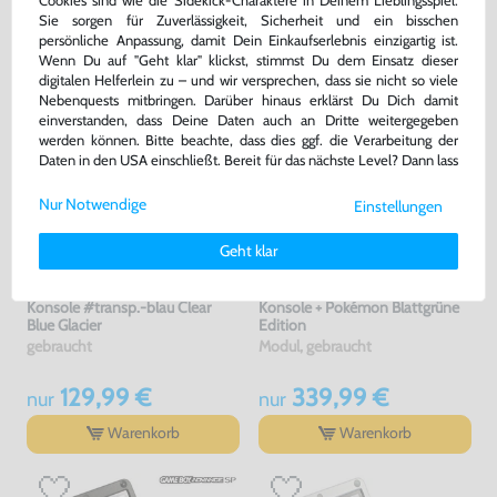
Cookies sind wie die Sidekick-Charaktere in Deinem Lieblingsspiel:
Sie sorgen für Zuverlässigkeit, Sicherheit und ein bisschen
GEKAUFT
persönliche Anpassung, damit Dein Einkaufserlebnis einzigartig ist.
Wenn Du auf "Geht klar" klickst, stimmst Du dem Einsatz dieser
digitalen Helferlein zu – und wir versprechen, dass sie nicht so viele
Nebenquests mitbringen. Darüber hinaus erklärst Du Dich damit
einverstanden, dass Deine Daten auch an Dritte weitergegeben
werden können. Bitte beachte, dass dies ggf. die Verarbeitung der
Daten in den USA einschließt. Bereit für das nächste Level? Dann lass
uns gemeinsam weiterziehen! 🚀
Nur Notwendige
Einstellungen
Weitere Informationen zu den von uns verwendeten Cookies und
Deinen Rechten als Nutzer findest Du in unserer
Daten­schutz­
Geht klar
erklärung
und unserem
Impressum
.
Konsole #transp.-blau Clear
Konsole + Pokémon Blattgrüne
Blue Glacier
Edition
gebraucht
Modul, gebraucht
129,99 €
339,99 €
nur
nur
Warenkorb
Warenkorb