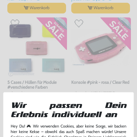
Warenkorb
Warenkorb
5 Cases / Hüllen für Module
Konsole #pink - rosa / Clear Red
#verschiedene Farben
gebraucht
gebraucht, NEUWERTIG
bisher
9,99 €
-70%
Wir passen Dein
3,00 €
189,99 €
jetzt
nur
nur
Erlebnis individuell an
Warenkorb
Warenkorb
Hey Du! 🎮 Wir verwenden Cookies, aber keine Sorge, wir backen
hier keine Kekse – obwohl das auch Spaß machen würde! Unsere
DAS HABEN ANDERE DAZU