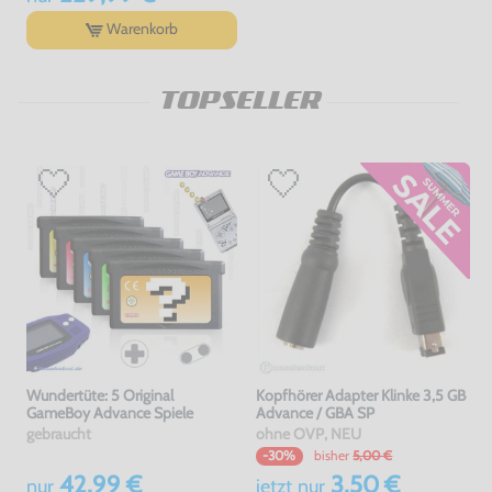
Warenkorb
TOPSELLER
Wundertüte: 5 Original
Kopfhörer Adapter Klinke 3,5 GB
GameBoy Advance Spiele
Advance / GBA SP
gebraucht
ohne OVP, NEU
bisher
5,00 €
-30%
42,99 €
3,50 €
nur
jetzt
nur