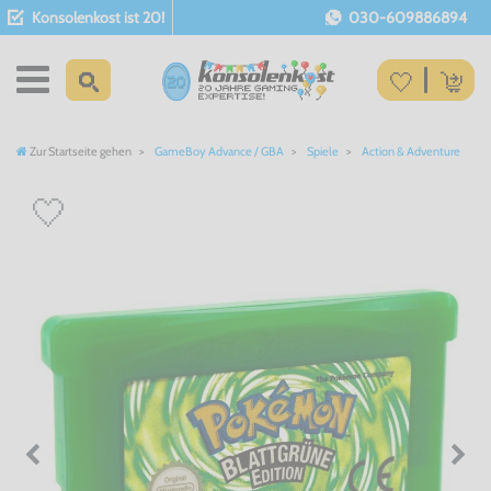
Konsolenkost ist 20!
030-609886894
Zur Startseite gehen
GameBoy Advance / GBA
Spiele
Action & Adventure