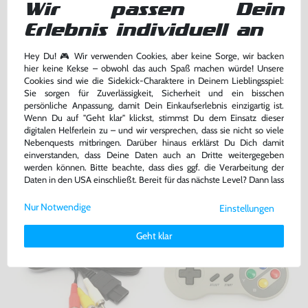
Wir passen Dein
Erlebnis individuell an
Super Mario World 1
Original SNES / Super Famicom
Controller SHVC-005
Hey Du! 🎮 Wir verwenden Cookies, aber keine Sorge, wir backen
Modul, gebraucht
sehr guter Zustand, gebraucht
hier keine Kekse – obwohl das auch Spaß machen würde! Unsere
bisher
39,99 €
-25%
Cookies sind wie die Sidekick-Charaktere in Deinem Lieblingsspiel:
32,99 €
29,99 €
Sie sorgen für Zuverlässigkeit, Sicherheit und ein bisschen
nur
jetzt
nur
persönliche Anpassung, damit Dein Einkaufserlebnis einzigartig ist.
Warenkorb
Warenkorb
Wenn Du auf "Geht klar" klickst, stimmst Du dem Einsatz dieser
digitalen Helferlein zu – und wir versprechen, dass sie nicht so viele
Nebenquests mitbringen. Darüber hinaus erklärst Du Dich damit
einverstanden, dass Deine Daten auch an Dritte weitergegeben
DAS HABEN ANDERE DAZU
werden können. Bitte beachte, dass dies ggf. die Verarbeitung der
GEKAUFT
Daten in den USA einschließt. Bereit für das nächste Level? Dann lass
uns gemeinsam weiterziehen! 🚀
Nur Notwendige
Einstellungen
Weitere Informationen zu den von uns verwendeten Cookies und
Deinen Rechten als Nutzer findest Du in unserer
Daten­schutz­
Geht klar
erklärung
und unserem
Impressum
.