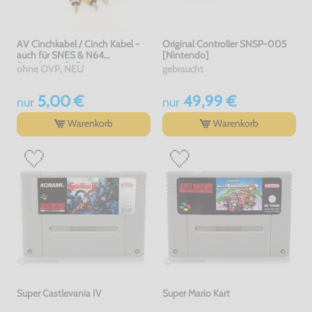
AV Cinchkabel / Cinch Kabel -
Original Controller SNSP-005
auch für SNES & N64
[Nintendo]
[Dritthersteller]
ohne OVP, NEU
gebraucht
5,00 €
49,99 €
nur
nur
Warenkorb
Warenkorb
Super Castlevania IV
Super Mario Kart