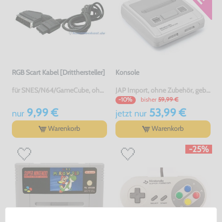
RGB Scart Kabel [Dritthersteller]
Konsole
für SNES/N64/GameCube, ohne OVP, NEU
JAP Import, ohne Zubehör, gebraucht
bisher
59,99 €
-10%
9,99 €
53,99 €
nur
jetzt
nur
Warenkorb
Warenkorb
-25%