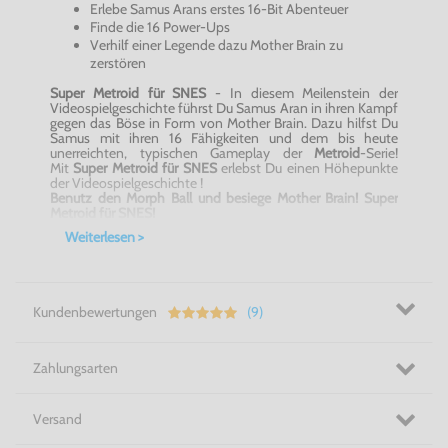
Erlebe Samus
Arans
erstes 16-Bit Abenteuer
Finde
die 16 Power-Ups
Verhilf einer Legende dazu
Mother
Brain zu
zerstören
Super Metroid für SNES
- In diesem Meilenstein der
Videospielgeschichte führst Du Samus
Aran
in ihren Kampf
gegen das Böse in Form von
Mother
Brain. Dazu hilfst Du
Samus mit ihren 16 Fähigkeiten und dem bis heute
unerreichten, typischen Gameplay der
Metroid
-Serie
!
Mit
Super Metroid für SNES
erlebst Du einen Höhepunkte
der Videospielgeschichte !
Benutz den Morph Ball und besiege
Mother
Brain!
​
Super
Metroid für SNES!
Weiterlesen >
Kundenbewertungen
(9)
Zahlungsarten
Versand