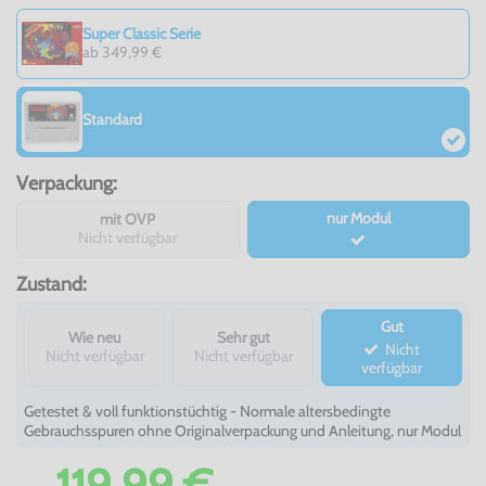
Super Classic Serie
ab 349,99 €
Standard
Verpackung:
nur Modul
mit OVP
Nicht verfügbar
Zustand:
Gut
Wie neu
Sehr gut
Nicht
Nicht verfügbar
Nicht verfügbar
verfügbar
Getestet & voll funktionstüchtig - Normale altersbedingte
Gebrauchsspuren ohne Originalverpackung und Anleitung, nur Modul
119,99 €