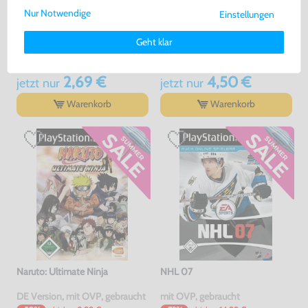
Nur Notwendige
Einstellungen
Weitere Informationen zu den von uns verwendeten Cookies und
Eye Toy Play / EyeToy Play
Final Fantasy X-2
Deinen Rechten als Nutzer findest Du in unserer
Daten­schutz­
Geht klar
erklärung
und unserem
Impressum
.
ohne Kamera, DE Version, mit OVP, gebraucht
DE Version, mit OVP, gebraucht
bisher
2,99 €
bisher
11,99 €
-10%
-62%
2,69 €
4,50 €
jetzt
nur
jetzt
nur
Warenkorb
Warenkorb
Naruto: Ultimate Ninja
NHL 07
DE Version, mit OVP, gebraucht
mit OVP, gebraucht