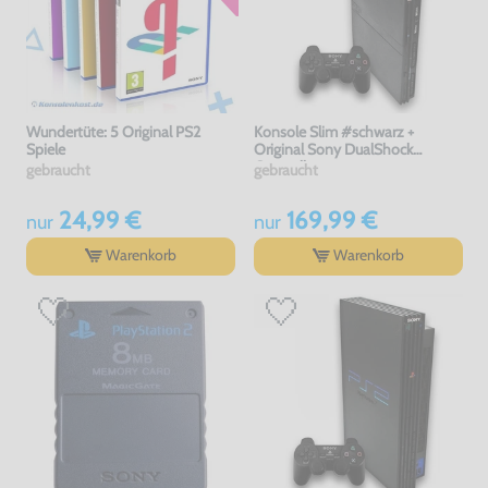
Wundertüte: 5 Original PS2
Konsole Slim #schwarz +
Spiele
Original Sony DualShock
Controller
gebraucht
gebraucht
24,99 €
169,99 €
nur
nur
Warenkorb
Warenkorb