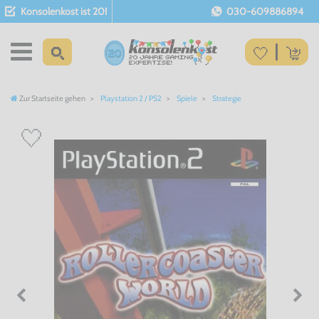
Konsolenkost ist 20!
030-609886894
Zur Startseite gehen
Playstation 2 / PS2
Spiele
Strategie