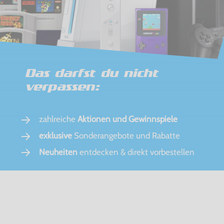
Das darfst du nicht
verpassen:
zahlreiche
Aktionen und Gewinnspiele
exklusive
Sonderangebote und Rabatte
Neuheiten
entdecken & direkt vorbestellen