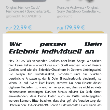
Original Memory Card /
Konsole #schwarz + Original
Memorycard / Speicherkarte 8
Sony DualShock Controller +
MB #schwarz [Sony]
Zubehör
gebraucht, NEUWERTIG
gebraucht
22,99 €
179,99 €
nur
nur
Warenkorb
Warenkorb
Wir passen Dein
Erlebnis individuell an
DAS HABEN ANDERE DAZU
GEKAUFT
Hey Du! 🎮 Wir verwenden Cookies, aber keine Sorge, wir backen
hier keine Kekse – obwohl das auch Spaß machen würde! Unsere
Cookies sind wie die Sidekick-Charaktere in Deinem Lieblingsspiel:
Sie sorgen für Zuverlässigkeit, Sicherheit und ein bisschen
persönliche Anpassung, damit Dein Einkaufserlebnis einzigartig ist.
Wenn Du auf "Geht klar" klickst, stimmst Du dem Einsatz dieser
digitalen Helferlein zu – und wir versprechen, dass sie nicht so viele
Nebenquests mitbringen. Darüber hinaus erklärst Du Dich damit
einverstanden, dass Deine Daten auch an Dritte weitergegeben
werden können. Bitte beachte, dass dies ggf. die Verarbeitung der
Daten in den USA einschließt. Bereit für das nächste Level? Dann lass
uns gemeinsam weiterziehen! 🚀