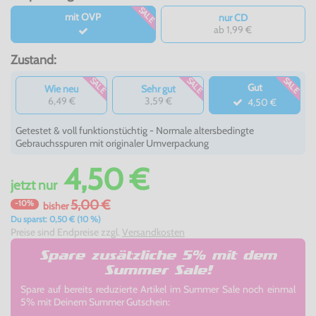
SALE
mit OVP
nur CD
ab 1,99 €
Zustand:
SALE
SALE
SALE
Gut
Wie neu
Sehr gut
6,49 €
3,59 €
4,50 €
Getestet & voll funktionstüchtig - Normale altersbedingte
Gebrauchsspuren mit originaler Umverpackung
4,50 €
jetzt
nur
5,00 €
-10%
bisher
Du sparst: 0,50 € (10 %)
Preise sind Endpreise zzgl.
Versandkosten
Spare zusätzliche 5% mit dem
Summer Sale!
Spare auf bereits reduzierte Artikel im Summer Sale noch einmal
5% mit Deinem Summer Gutschein: