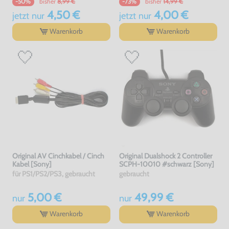
bisher
8,99 €
bisher
14,99 €
-50%
-73%
4,50 €
4,00 €
jetzt
nur
jetzt
nur
Warenkorb
Warenkorb
Original AV Cinchkabel / Cinch
Original Dualshock 2 Controller
Kabel [Sony]
SCPH-10010 #schwarz [Sony]
für PS1/PS2/PS3, gebraucht
gebraucht
5,00 €
49,99 €
nur
nur
Warenkorb
Warenkorb