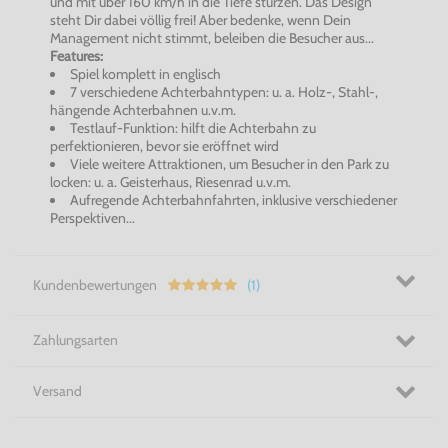
und mit über 160 km/h in die Tiefe stürzen. Das Design
steht Dir dabei völlig frei! Aber bedenke, wenn Dein
Management nicht stimmt, beleiben die Besucher aus...
Features:
Spiel komplett in englisch
7 verschiedene Achterbahntypen: u. a. Holz-, Stahl-,
hängende Achterbahnen u.v.m.
Testlauf-Funktion: hilft die Achterbahn zu
perfektionieren, bevor sie eröffnet wird
Viele weitere Attraktionen, um Besucher in den Park zu
locken: u. a. Geisterhaus, Riesenrad u.v.m.
Aufregende Achterbahnfahrten, inklusive verschiedener
Perspektiven...
Kundenbewertungen
(1)
Zahlungsarten
Versand