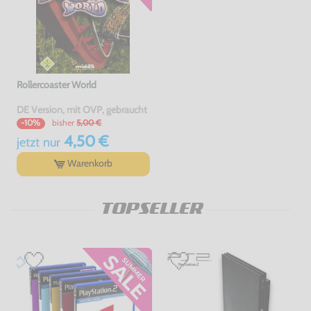
Rollercoaster World
DE Version, mit OVP, gebraucht
bisher
5,00 €
-10%
4,50 €
jetzt
nur
Warenkorb
TOPSELLER