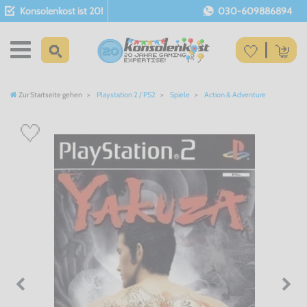
Konsolenkost ist 20!
030-609886894
Zur Startseite gehen
Playstation 2 / PS2
Spiele
Action & Adventure