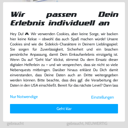
Wundertüte: 5 Original PS2
Original Dualshock 2 Controller
Wir passen Dein
Spiele
SCPH-10010 #schwarz [Sony]
gebraucht
sehr guter Zustand, gebraucht
Erlebnis individuell an
24,99 €
55,99 €
Hey Du! 🎮 Wir verwenden Cookies, aber keine Sorge, wir backen
nur
nur
hier keine Kekse – obwohl das auch Spaß machen würde! Unsere
Warenkorb
Warenkorb
Cookies sind wie die Sidekick-Charaktere in Deinem Lieblingsspiel:
Sie sorgen für Zuverlässigkeit, Sicherheit und ein bisschen
persönliche Anpassung, damit Dein Einkaufserlebnis einzigartig ist.
Wenn Du auf "Geht klar" klickst, stimmst Du dem Einsatz dieser
digitalen Helferlein zu – und wir versprechen, dass sie nicht so viele
Nebenquests mitbringen. Darüber hinaus erklärst Du Dich damit
einverstanden, dass Deine Daten auch an Dritte weitergegeben
werden können. Bitte beachte, dass dies ggf. die Verarbeitung der
Daten in den USA einschließt. Bereit für das nächste Level? Dann lass
uns gemeinsam weiterziehen! 🚀
Nur Notwendige
Einstellungen
Weitere Informationen zu den von uns verwendeten Cookies und
Deinen Rechten als Nutzer findest Du in unserer
Daten­schutz­
Geht klar
erklärung
und unserem
Impressum
.
Konsole Slim #schwarz +
Original Memory Card /
Original Sony DualShock
Memorycard / Speicherkarte 8
Controller
MB #schwarz [Sony]
gebraucht
gebraucht, NEUWERTIG