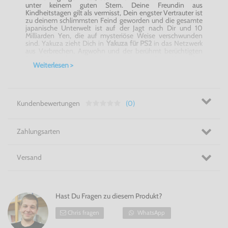
unter keinem guten Stern. Deine Freundin aus
Kindheitstagen gilt als vermisst, Dein engster Vertrauter ist
zu deinem schlimmsten Feind geworden und die gesamte
japanische Unterwelt ist auf der Jagt nach Dir und 10
Milliarden Yen, die auf mysteriöse Weise verschwunden
sind. Yakuza zieht Dich in
Yakuza für PS2
in das Netzwerk
aus Verbrechen, Argwohn und der berühmt berüchtigten
Brutalität der japanischen Unterwelt. Mit den
Weiterlesen >
Originalstimmen von Michael
Madsen
, Michael
Rosenbaum, Eliza
Dushku
,
Rachael
Leigh Cook und Mark
Hamill. Werde Teil der Legende in
Yakuza für PS2
!
Action pur! - Yakuza für PS2!
Kundenbewertungen
(0)
Zahlungsarten
Versand
Hast Du Fragen zu diesem Produkt?
Chris fragen
WhatsApp