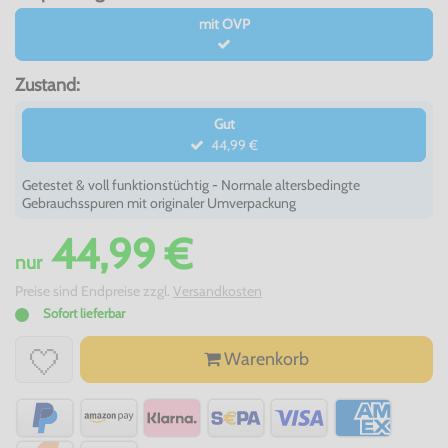
mit OVP
Zustand:
Gut
44,99 €
Getestet & voll funktionstüchtig - Normale altersbedingte
Gebrauchsspuren mit originaler Umverpackung
44,99 €
nur
Preise sind Endpreise zzgl.
Versandkosten
Sofort lieferbar
Warenkorb