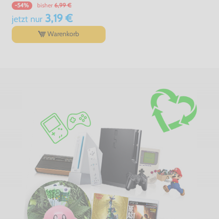
bisher
6,99 €
-54%
3,19 €
jetzt
nur
Warenkorb