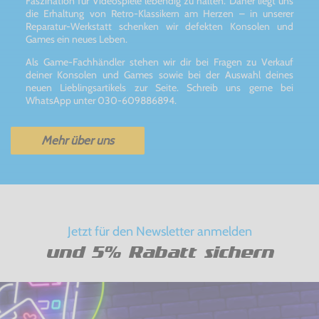
Faszination für Videospiele lebendig zu halten. Daher liegt uns
die Erhaltung von Retro-Klassikern am Herzen – in unserer
Reparatur-Werkstatt schenken wir defekten Konsolen und
Games ein neues Leben.
Als Game-Fachhändler stehen wir dir bei Fragen zu Verkauf
deiner Konsolen und Games sowie bei der Auswahl deines
neuen Lieblingsartikels zur Seite. Schreib uns gerne bei
WhatsApp unter 030-609886894.
Mehr über uns
Jetzt für den Newsletter anmelden
und 5% Rabatt sichern