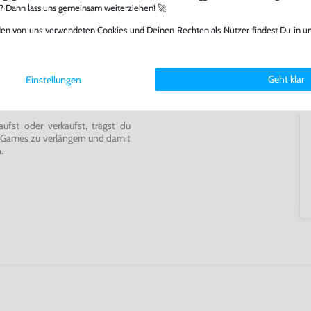
l? Dann lass uns gemeinsam weiterziehen! 🚀
den von uns verwendeten Cookies und Deinen Rechten als Nutzer findest Du in u
ming-Fans und neue Entdecker
lerlebnis genießen kannst,
Geht klar
Einstellungen
tatt von unseren Fachkräften
arf repariert.
fst oder verkaufst, trägst du
 Games zu verlängern und damit
.