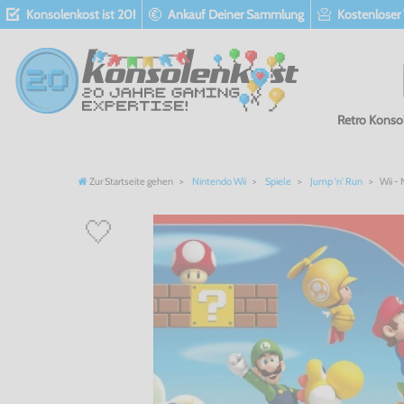
Konsolenkost ist 20!
Ankauf Deiner Sammlung
Kostenloser
Retro Konso
Zur Startseite gehen
Nintendo Wii
Spiele
Jump 'n' Run
Wii -