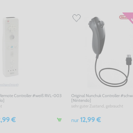
 Remote Controller #weiß RVL-003
Original Nunchuk Controller #schw
do]
[Nintendo]
ht
sehr guter Zustand, gebraucht
,99 €
12,99 €
nur