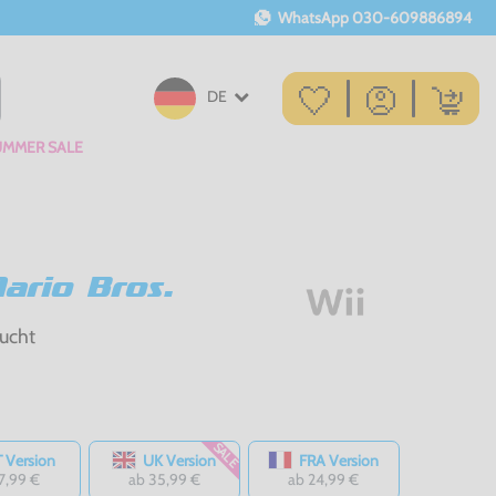
WhatsApp
030-609886894
DE
UMMER SALE
ario Bros.
ucht
SALE
 Version
UK Version
FRA Version
7,99 €
ab 35,99 €
ab 24,99 €