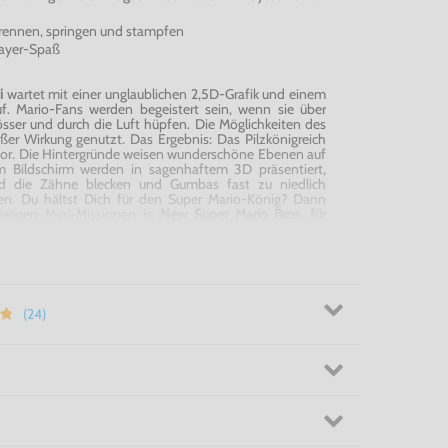
- rennen, springen und stampfen
player-Spaß
i
wartet mit einer unglaublichen 2,5D-Grafik und einem
f. Mario-Fans werden begeistert sein, wenn sie über
össer und durch die Luft hüpfen. Die Möglichkeiten des
er Wirkung genutzt. Das Ergebnis: Das Pilzkönigreich
zuvor. Die Hintergründe weisen wunderschöne Ebenen auf
m Bildschirm werden in sagenhaftem 3D präsentiert,
ld die Zähne blecken und Gumbas fast zu niedlich
ten. Du hältst Dich für den Super Mario-König? Dann
erigen Mini-Missionen in
New Super Mario Bros. für
inmal zu überdenken. Die wahre Herausforderung des
ernmünzen zu finden, die es Dir ermöglichen Pfade auf
fnen. Jedes Level enthält drei dieser glänzenden
nden sich direkt vor Deinen Augen, aber um sie zu
Spezialfähigkeit. Andere sind gut versteckt. In manchen
 speziellen neuen Power-Ups, um sie zu finden. Das zu
(24)
 angehauchte und neue
New Super Mario Bros. für Wii
ist
nem Spiel.
 Besitzer - New Super Mario Bros. für Wii!