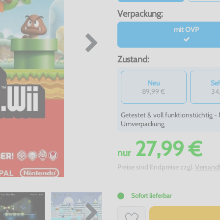
Verpackung:
mit OVP
Zustand:
Neu
Seh
89,99 €
34
Getestet & voll funktionstüchtig 
Umverpackung
27,99 €
nur
Preise sind Endpreise zzgl.
Versand
Sofort lieferbar