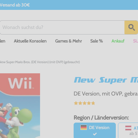
 Versand ab 30€
len
Aktuelle Konsolen
Games & Mehr
Sale %
Ankauf
S
 New Super Mario Bros. (DE Version) (mit OVP) (gebraucht)
New Super M
DE Version, mit OVP, gebra
Region / Länderversion:
DE Version
AT
ab 5