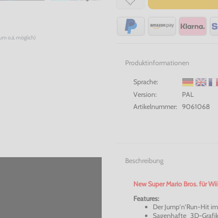
num o.ä. möglich)
Produktinformationen
Sprache:
Version:
PAL
Artikelnummer:
9061068
Beschreibung
New Super Mario Bros. für Wii
Features:
Der Jump’n’Run-Hit im 
Sagenhafte 3D-Grafi