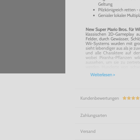
Geltung
Pilzkönigreich retten 
Genialer lokaler Multi
New Super Mario Bros. für Wi
klassischen 2D-Gameplay au
Felder, durch Gewässer, Schl
Wii-Systems wurden mit groß
sieht lebendiger aus als je 
und alle Charaktere auf de
wobei Piranha-Pflanzen wi
aussehen, um sie zu zertre
werden Hunderte von schwi
Wii
Dir zeigen, dies noch e
Weiterlesen >
Spiels besteht darin 240 St
den acht Weltkarten zu öf
Sammelobjekte: Manche befi
erreichen, benötigst Du eine 
Fällen brauchst Du eines der
Kundenbewertungen
gleichen Teilen nostalgisch
ganz einfach ein Juwel von ei
Ein Muss für alle Nintendo Wii
Zahlungsarten
Versand