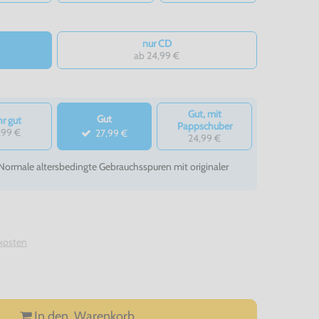
nur CD
ab 24,99 €
Gut, mit
Gut
r gut
Pappschuber
,99 €
27,99 €
24,99 €
- Normale altersbedingte Gebrauchsspuren mit originaler
kosten
In den
Warenkorb