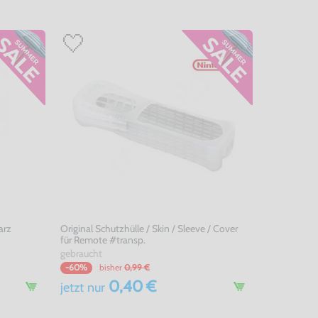
arz
Original Schutzhülle / Skin / Sleeve / Cover
für Remote #transp.
gebraucht
bisher
0,99 €
-60%
0,40 €
jetzt
nur