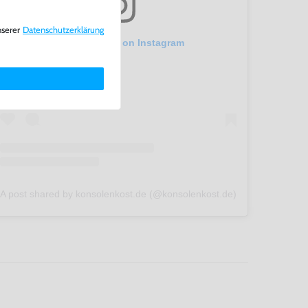
nserer
Daten­schutz­erklärung
View this post on Instagram
A post shared by konsolenkost.de (@konsolenkost.de)