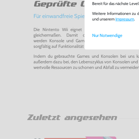
Geprüfte Qualität
Bereit für das nächste Leve
Weitere Informationen zu 
Für einwandfreie Spielerlebnisse
und unserem
Impressum
.
Die Nintento Wii eignet sich perfekt für Retro-Ga
gleichermaßen. Damit du ein einwandfreies Spie
Nur Notwendige
werden Konsole und Game in unserer Reparatur-Werks
sorgfältig auf Funktionalität getestet, gereinigt und bei Bed
Indem du gebrauchte Games und Konsolen bei uns kau
außerdem dazu bei, den Lebenszyklus von Konsolen und
wertvolle Ressourcen zu schonen und Abfall zu vermeiden
Zuletzt angesehen