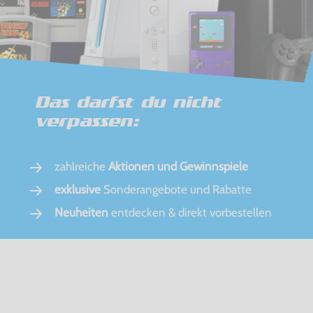
Das darfst du nicht
verpassen:
zahlreiche
Aktionen und Gewinnspiele
exklusive
Sonderangebote und Rabatte
Neuheiten
entdecken & direkt vorbestellen