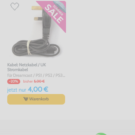
Kabel: Netzkabel / UK
Stromkabel
für Dreamcast / PS1 / PS2 / PS3 / PS4 / Saturn / Xbox / 3DO, gebraucht
bisher
5,00 €
-20%
4,00 €
jetzt
nur
Warenkorb