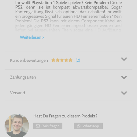
Ihr wollt Playstation 1 Spiele spielen? Kein Problem für die
PS2
, denn sie ist komplett abwärtskompatibel. Sogar
Kantenglättung lässt sich optional dazuschalten! Ihr wollt
ein progressives Signal für euren HD Fernseher haben? Kein
Problem! Die
PS2
kann mit einem Component Kabel an
jeden gängigen HD Fernseher angeschlossen werden und
liefert bei ausgewählten Titeln sogar eine HD Auflösung.
Per DTS werden euch zudem druckvolle Stereo Klänge um
Weiterlesen >
die Ohren gepfeffert!
Features:
Original Sony Playstation 2 mit 2 Dual Shock
Controllern und Zubehör
Kundenbewertungen
(2)
Eine der erfolgreichsten Konsolen aller Zeiten!
Riesige Auswahl an PS2 und PS1 Spielen
Ersetzt den DVD und CD Spieler
Zahlungsarten
Jede Menge verschiedenes Zubehör
Versand
Mehr Auswahl gibts nicht! Die Sony Playstation 2!
Hast Du Fragen zu diesem Produkt?
Chris fragen
WhatsApp