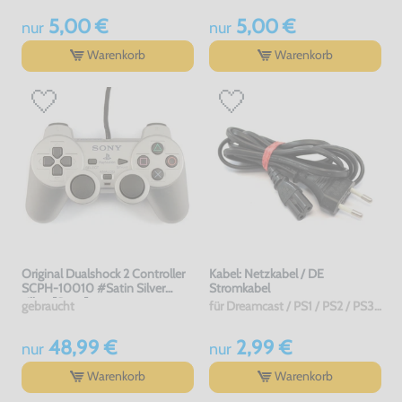
5,00 €
5,00 €
nur
nur
Warenkorb
Warenkorb
Original Dualshock 2 Controller
Kabel: Netzkabel / DE
SCPH-10010 #Satin Silver
Stromkabel
silber [Sony]
gebraucht
für Dreamcast / PS1 / PS2 / PS3 / PS4 / Saturn / Xbox / 3DO, gebraucht
48,99 €
2,99 €
nur
nur
Warenkorb
Warenkorb