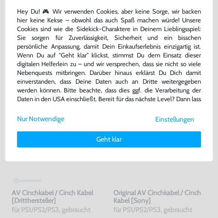
169,99 €
22,99 €
nur
nur
Hey Du! 🎮 Wir verwenden Cookies, aber keine Sorge, wir backen
hier keine Kekse – obwohl das auch Spaß machen würde! Unsere
Warenkorb
Warenkorb
Cookies sind wie die Sidekick-Charaktere in Deinem Lieblingsspiel:
Sie sorgen für Zuverlässigkeit, Sicherheit und ein bisschen
persönliche Anpassung, damit Dein Einkaufserlebnis einzigartig ist.
Wenn Du auf "Geht klar" klickst, stimmst Du dem Einsatz dieser
DAS HABEN ANDERE DAZU
digitalen Helferlein zu – und wir versprechen, dass sie nicht so viele
GEKAUFT
Nebenquests mitbringen. Darüber hinaus erklärst Du Dich damit
einverstanden, dass Deine Daten auch an Dritte weitergegeben
werden können. Bitte beachte, dass dies ggf. die Verarbeitung der
Daten in den USA einschließt. Bereit für das nächste Level? Dann lass
uns gemeinsam weiterziehen! 🚀
Nur Notwendige
Einstellungen
Weitere Informationen zu den von uns verwendeten Cookies und
Deinen Rechten als Nutzer findest Du in unserer
Daten­schutz­
Geht klar
erklärung
und unserem
Impressum
.
AV Cinchkabel / Cinch Kabel
Original AV Cinchkabel / Cinch
[Dritthersteller]
Kabel [Sony]
für PS1/PS2/PS3, gebraucht
für PS1/PS2/PS3, gebraucht