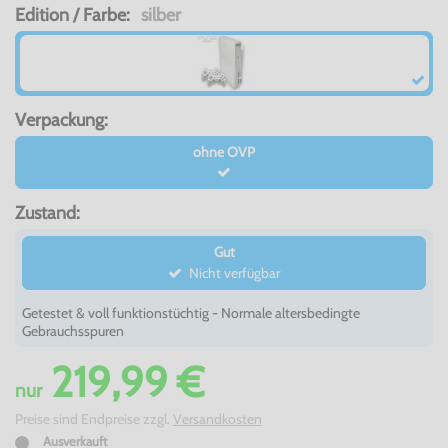
Edition / Farbe:
silber
Verpackung:
ohne OVP
Zustand:
Gut
Nicht verfügbar
Getestet & voll funktionstüchtig - Normale altersbedingte
Gebrauchsspuren
219,99 €
nur
Preise sind Endpreise zzgl.
Versandkosten
Ausverkauft