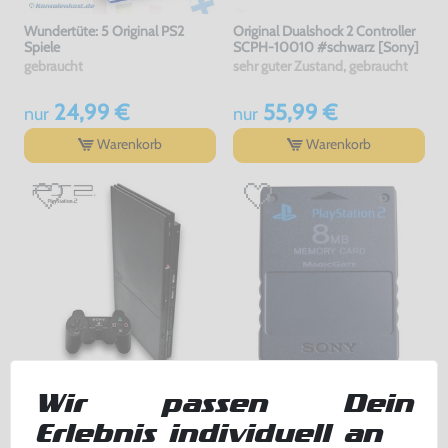
Wundertüte: 5 Original PS2
Original Dualshock 2 Controller
Spiele
SCPH-10010 #schwarz [Sony]
gebraucht
sehr guter Zustand, gebraucht
24,99 €
55,99 €
nur
nur
Warenkorb
Warenkorb
Konsole Slim #schwarz +
Original Memory Card /
Wir passen Dein
Original Sony DualShock
Memorycard / Speicherkarte 8
Controller
MB #schwarz [Sony]
gebraucht
gebraucht, NEUWERTIG
Erlebnis individuell an