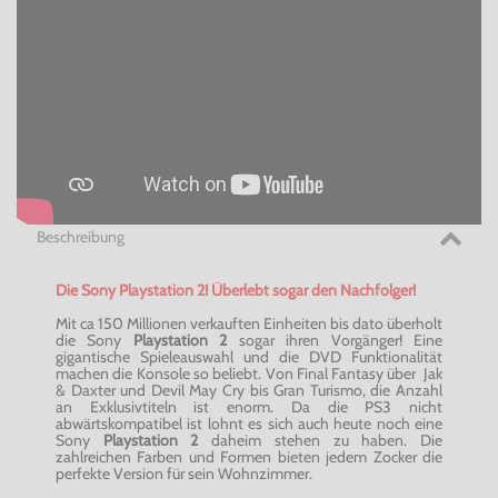
Beschreibung
Die Sony Playstation 2! Überlebt sogar den Nachfolger!
Mit ca 150 Millionen verkauften Einheiten bis dato überholt
die Sony
Playstation 2
sogar ihren Vorgänger! Eine
gigantische Spieleauswahl und die DVD Funktionalität
machen die Konsole so beliebt. Von Final Fantasy über Jak
& Daxter und Devil May Cry bis Gran Turismo, die Anzahl
an Exklusivtiteln ist enorm. Da die PS3 nicht
abwärtskompatibel ist lohnt es sich auch heute noch eine
Sony
Playstation 2
daheim stehen zu haben. Die
zahlreichen Farben und Formen bieten jedem Zocker die
perfekte Version für sein Wohnzimmer.