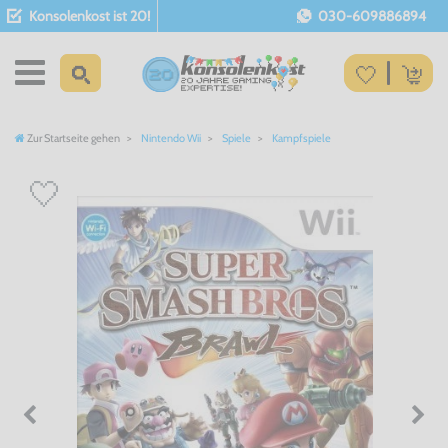
Konsolenkost ist 20!
030-609886894
Zur Startseite gehen
Nintendo Wii
Spiele
Kampfspiele