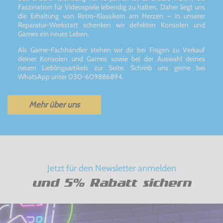
Faszination für Videospiele lebendig zu halten. Daher liegt uns
die Erhaltung von Retro-Klassikern am Herzen – in unserer
Reparatur-Werkstatt schenken wir defekten Konsolen und
Games ein neues Leben.
Als Game-Fachhändler stehen wir dir bei Fragen zu Verkauf
deiner Konsolen und Games sowie bei der Auswahl deines
neuen Lieblingsartikels zur Seite. Schreib uns gerne bei
WhatsApp unter 030-609886894.
Mehr über uns
Jetzt für den Newsletter anmelden
und 5% Rabatt sichern