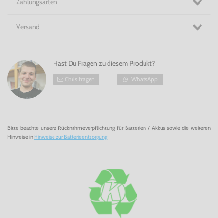
Zahlungsarten
den Duellen ohne ihren vielseitigen Kampfanzug stellen
und dadurch so manchen Spieler überraschen. Ein weiterer
Gast in der Arena: Metal Gear-Held Snake mit einer bei ihm
bislang wenig bekannten Kampftechnik.
Versand
Ein Treffen der Nintendo-Giganten in Wii - Super Smash
Bros. Brawl!
Hast Du Fragen zu diesem Produkt?
Chris fragen
WhatsApp
Bitte beachte unsere Rücknahmeverpflichtung für Batterien / Akkus sowie die weiteren
Hinweise in
Hinweise zur Batterieentsorgung