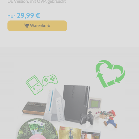
DE Version, mit OVP, gebraucht
29,99 €
nur
Warenkorb