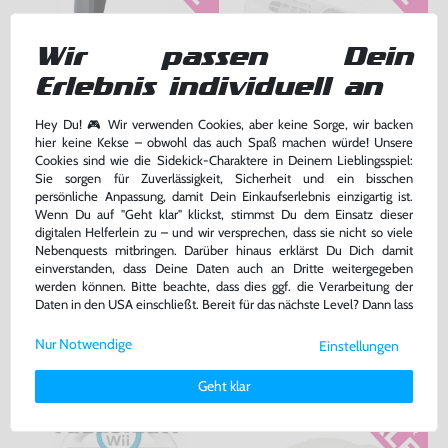
Wir passen Dein
Erlebnis individuell an
Hey Du! 🎮 Wir verwenden Cookies, aber keine Sorge, wir backen
Original Nunchuk Controller
Original Schutzhülle / Skin /
hier keine Kekse – obwohl das auch Spaß machen würde! Unsere
#schwarz [Nintendo]
Sleeve / Cover für Remote
Cookies sind wie die Sidekick-Charaktere in Deinem Lieblingsspiel:
#transp.
sehr guter Zustand, gebraucht
gebraucht
Sie sorgen für Zuverlässigkeit, Sicherheit und ein bisschen
persönliche Anpassung, damit Dein Einkaufserlebnis einzigartig ist.
bisher
0,99 €
-60%
Wenn Du auf "Geht klar" klickst, stimmst Du dem Einsatz dieser
12,99 €
0,40 €
nur
jetzt
nur
digitalen Helferlein zu – und wir versprechen, dass sie nicht so viele
Nebenquests mitbringen. Darüber hinaus erklärst Du Dich damit
Warenkorb
Warenkorb
einverstanden, dass Deine Daten auch an Dritte weitergegeben
werden können. Bitte beachte, dass dies ggf. die Verarbeitung der
Daten in den USA einschließt. Bereit für das nächste Level? Dann lass
DAS HABEN ANDERE DAZU
uns gemeinsam weiterziehen! 🚀
Nur Notwendige
GEKAUFT
Einstellungen
Weitere Informationen zu den von uns verwendeten Cookies und
Deinen Rechten als Nutzer findest Du in unserer
Daten­schutz­
Geht klar
erklärung
und unserem
Impressum
.