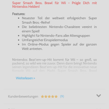
Super Smash Bros. Brawl für Wii - Prügle Dich mit
Nintendos Helden!
Features:
Neuester Teil der weltweit erfolgreichen Super
Smash Bros.-Reihe!
Die beliebtesten Nintendo-Charaktere vereint in
einem Spiel!
Highlight für Nintendo-Fans aller Altersgruppen
Umfangreicher Einspielermodus
Im Online-Modus gegen Spieler auf der ganzen
Welt antreten.
Nintendos Beat’em-up-Hit kommt für Wii – so groß, so
packend, so wild wie nie zuvor. Denn dann bringt Nintendo
seinen legendären Beat’em-up-Hit für die innovative neue
Konsole Wii auf den Markt. Super Smash Bros. Brawl
versammelt wie seine kultigen Vorgänger die beliebtesten
Nintendo-Stars in fantastischen Arenen zu packenden
Weiterlesen >
Schaukämpfen, wie sie die Welt noch nicht gesehen hat.
Keine Frage, dass bei diesem Familientreffen die
Nintendo-Charaktere Mario, Link und Kirby nicht fehlen
dürfen. Zahlreiche neue Auftritte bekannter Gesichter wie
Kundenbewertungen
(9)
der Kid Icarus-Bogenschütze Pit oder Kirbys fechtender
Erzfeind Meta Knight mit teilweise ungeahnten
Fähigkeiten. Diesmal wird sich Metroid-Heldin Samus Aran