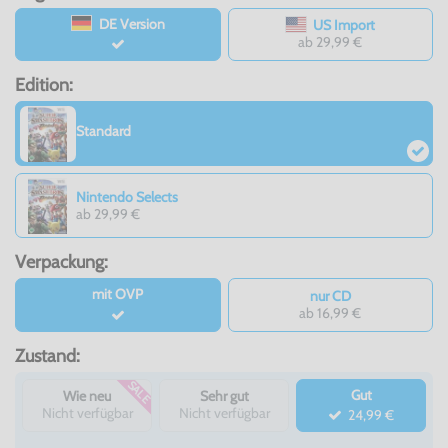
DE Version
US Import
ab 29,99 €
Edition:
Standard
Nintendo Selects
ab 29,99 €
Verpackung:
mit OVP
nur CD
ab 16,99 €
Zustand:
SALE
Gut
Wie neu
Sehr gut
Nicht verfügbar
Nicht verfügbar
24,99 €