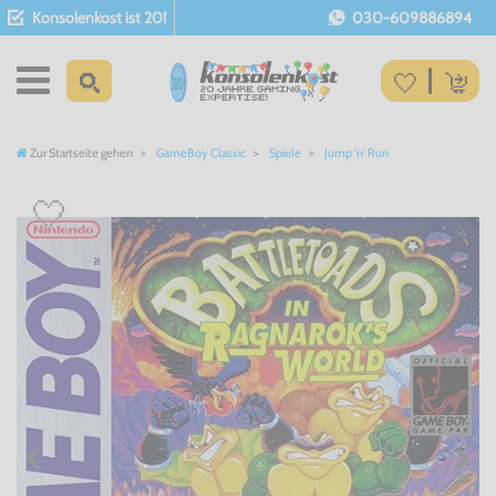
Konsolenkost ist 20!
030-609886894
Zur Startseite gehen
GameBoy Classic
Spiele
Jump 'n' Run