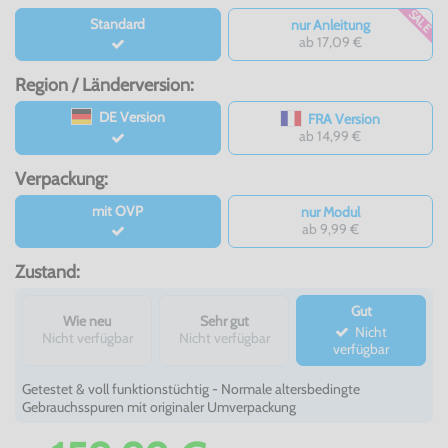
SALE
Standard
nur Anleitung
ab 17,09 €
Region / Länderversion:
DE Version
FRA Version
ab 14,99 €
Verpackung:
mit OVP
nur Modul
ab 9,99 €
Zustand:
Gut
Wie neu
Sehr gut
Nicht
Nicht verfügbar
Nicht verfügbar
verfügbar
Getestet & voll funktionstüchtig - Normale altersbedingte
Gebrauchsspuren mit originaler Umverpackung