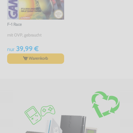
F-1 Race
mit OVP, gebraucht
39,99 €
nur
Warenkorb