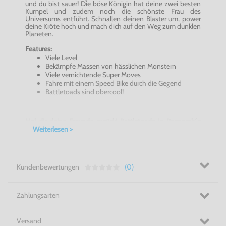
und du bist sauer! Die böse Königin hat deine zwei besten
Kumpel und zudem noch die schönste Frau des
Universums entführt. Schnallen deinen Blaster um, power
deine Kröte hoch und mach dich auf den Weg zum dunklen
Planeten.
Features:
Viele Level
Bekämpfe Massen von hässlichen Monstern
Viele vernichtende Super Moves
Fahre mit einem Speed Bike durch die Gegend
Battletoads sind obercool!
Hol dir deine Freunde zurück! Battletoads in Ragnarok´s
World für den GameBoy
!
Weiterlesen >
Original GameBoy Spiele können Sie auch mit dem
GameBoy Color und dem GameBoy Advance (GBA SP)
spielen. Dann sogar in Farbe!
Kundenbewertungen
(0)
Zahlungsarten
Versand