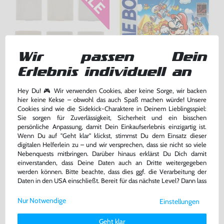
Wir passen Dein
Erlebnis individuell an
6 Original Nintendo Cases -
Super Mario Land 1
Hüllen für Module
Hey Du! 🎮 Wir verwenden Cookies, aber keine Sorge, wir backen
gebraucht
hier keine Kekse – obwohl das auch Spaß machen würde! Unsere
Modul, gebraucht
Cookies sind wie die Sidekick-Charaktere in Deinem Lieblingsspiel:
bisher
12,99 €
-10%
Sie sorgen für Zuverlässigkeit, Sicherheit und ein bisschen
11,69 €
47,99 €
jetzt
nur
nur
persönliche Anpassung, damit Dein Einkaufserlebnis einzigartig ist.
Wenn Du auf "Geht klar" klickst, stimmst Du dem Einsatz dieser
Warenkorb
Warenkorb
digitalen Helferlein zu – und wir versprechen, dass sie nicht so viele
Nebenquests mitbringen. Darüber hinaus erklärst Du Dich damit
einverstanden, dass Deine Daten auch an Dritte weitergegeben
werden können. Bitte beachte, dass dies ggf. die Verarbeitung der
Daten in den USA einschließt. Bereit für das nächste Level? Dann lass
uns gemeinsam weiterziehen! 🚀
Nur Notwendige
Einstellungen
Weitere Informationen zu den von uns verwendeten Cookies und
Deinen Rechten als Nutzer findest Du in unserer
Daten­schutz­
Geht klar
erklärung
und unserem
Impressum
.