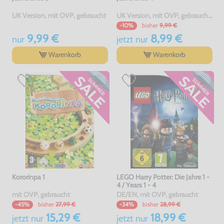
UK Version, mit OVP, gebraucht
UK Version, mit OVP, gebraucht, USK18
bisher
9,99 €
-10%
9,99 €
8,99 €
nur
jetzt
nur
Warenkorb
Warenkorb
Kororinpa 1
LEGO Harry Potter: Die Jahre 1 -
4 / Years 1 - 4
mit OVP, gebraucht
DE/EN, mit OVP, gebraucht
bisher
27,99 €
bisher
28,99 €
-45%
-34%
15,29 €
18,99 €
jetzt
nur
jetzt
nur