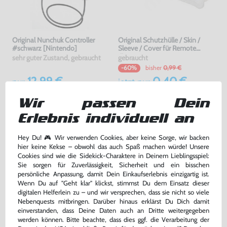
Original Nunchuk Controller
Original Schutzhülle / Skin /
#schwarz [Nintendo]
Sleeve / Cover für Remote
#transp.
sehr guter Zustand, gebraucht
gebraucht
bisher
0,99 €
-60%
12,99 €
0,40 €
nur
jetzt
nur
Warenkorb
Warenkorb
Wir passen Dein
Erlebnis individuell an
DAS HABEN ANDERE DAZU
Hey Du! 🎮 Wir verwenden Cookies, aber keine Sorge, wir backen
GEKAUFT
hier keine Kekse – obwohl das auch Spaß machen würde! Unsere
Cookies sind wie die Sidekick-Charaktere in Deinem Lieblingsspiel:
Sie sorgen für Zuverlässigkeit, Sicherheit und ein bisschen
-50%
persönliche Anpassung, damit Dein Einkaufserlebnis einzigartig ist.
Wenn Du auf "Geht klar" klickst, stimmst Du dem Einsatz dieser
digitalen Helferlein zu – und wir versprechen, dass sie nicht so viele
Nebenquests mitbringen. Darüber hinaus erklärst Du Dich damit
einverstanden, dass Deine Daten auch an Dritte weitergegeben
werden können. Bitte beachte, dass dies ggf. die Verarbeitung der