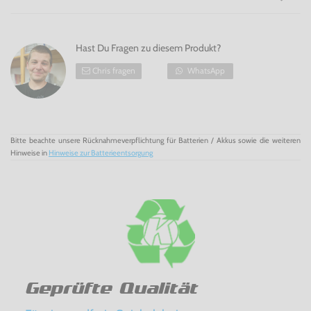
ausgestattet sind, es mit neuen Feinden und auch
altbekannten Schurken (darunter auch Er, dessen Name
nicht genannt werden darf) aufzunehmen. Mit seinen
vielen Zauberlehrstunden, neuen Zaubersprüchen und
Bonus-Inhalten ist
Hast Du Fragen zu diesem Produkt?
LEGO Harry Potter: Die Jahre 5 -7 für
Wii
vom Anfang bis zum Ende ein Actionfeuerwerk und
Riesenspaß für die ganze Familie.
Chris fragen
WhatsApp
Einfach magisch! LEGO Harry Potter: Die Jahre 5 -7 für Wii!
Bitte beachte unsere Rücknahmeverpflichtung für Batterien / Akkus sowie die weiteren
Hinweise in
Hinweise zur Batterieentsorgung
Geprüfte Qualität