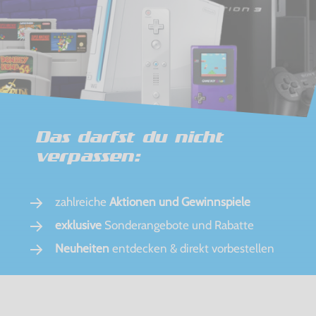
Das darfst du nicht
verpassen:
zahlreiche
Aktionen und Gewinnspiele
exklusive
Sonderangebote und Rabatte
Neuheiten
entdecken & direkt vorbestellen