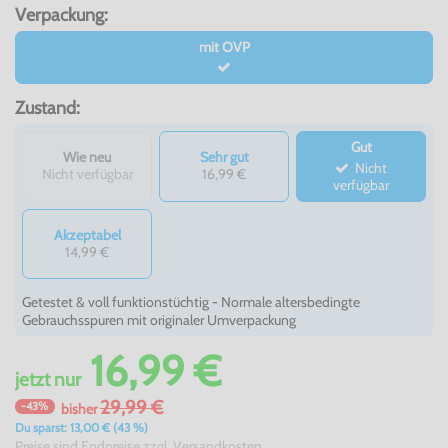
Verpackung:
mit OVP
Zustand:
Gut
Wie neu
Sehr gut
Nicht
Nicht verfügbar
16,99 €
verfügbar
Akzeptabel
14,99 €
Getestet & voll funktionstüchtig - Normale altersbedingte
Gebrauchsspuren mit originaler Umverpackung
16,99 €
jetzt
nur
29,99 €
-43%
bisher
Du sparst: 13,00 € (43 %)
Preise sind Endpreise zzgl.
Versandkosten