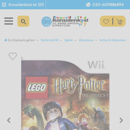
Konsolenkost ist 20!
030-609886894
Zur Startseite gehen
Nintendo Wii
Spiele
Abenteuer
Action & Adventure